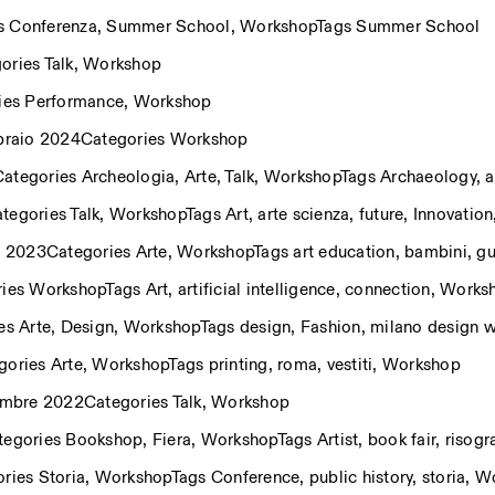
es
Conferenza
,
Summer School
,
Workshop
Tags
Summer School
ories
Talk
,
Workshop
ostri eventi
ies
Performance
,
Workshop
braio 2024
Categories
Workshop
Categories
Archeologia
,
Arte
,
Talk
,
Workshop
Tags
Archaeology
,
a
Privacy Policy
tegories
Talk
,
Workshop
Tags
Art
,
arte scienza
,
future
,
Innovation
 2023
Categories
Arte
,
Workshop
Tags
art education
,
bambini
,
gu
ries
Workshop
Tags
Art
,
artificial intelligence
,
connection
,
Works
ies
Arte
,
Design
,
Workshop
Tags
design
,
Fashion
,
milano design 
gories
Arte
,
Workshop
Tags
printing
,
roma
,
vestiti
,
Workshop
embre 2022
Categories
Talk
,
Workshop
tegories
Bookshop
,
Fiera
,
Workshop
Tags
Artist
,
book fair
,
risogr
ories
Storia
,
Workshop
Tags
Conference
,
public history
,
storia
,
Wo