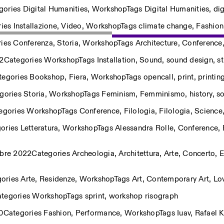
gories
Digital Humanities
,
Workshop
Tags
Digital Humanities
,
di
ries
Installazione
,
Video
,
Workshop
Tags
climate change
,
Fashion
ries
Conferenza
,
Storia
,
Workshop
Tags
Architecture
,
Conference
2
Categories
Workshop
Tags
Installation
,
Sound
,
sound design
,
s
tegories
Bookshop
,
Fiera
,
Workshop
Tags
opencall
,
print
,
printin
gories
Storia
,
Workshop
Tags
Feminism
,
Femminismo
,
history
,
so
egories
Workshop
Tags
Conference
,
Filologia
,
Filologia
,
Science
gories
Letteratura
,
Workshop
Tags
Alessandra Rolle
,
Conference
,
bre 2022
Categories
Archeologia
,
Architettura
,
Arte
,
Concerto
,
E
gories
Arte
,
Residenze
,
Workshop
Tags
Art
,
Contemporary Art
,
Lov
tegories
Workshop
Tags
sprint
,
workshop risograph
0
Categories
Fashion
,
Performance
,
Workshop
Tags
Iuav
,
Rafael 