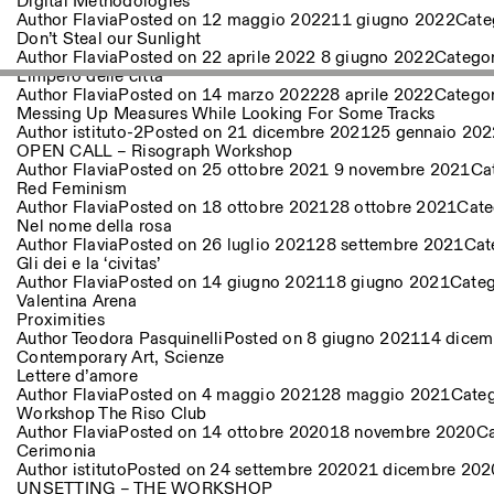
Digital Methodologies
Author
Flavia
Posted on
12 maggio 2022
11 giugno 2022
Cate
Don’t Steal our Sunlight
Author
Flavia
Posted on
22 aprile 2022
8 giugno 2022
Catego
L’impero delle città
Author
Flavia
Posted on
14 marzo 2022
28 aprile 2022
Catego
Messing Up Measures While Looking For Some Tracks
Author
istituto-2
Posted on
21 dicembre 2021
25 gennaio 202
OPEN CALL – Risograph Workshop
Author
Flavia
Posted on
25 ottobre 2021
9 novembre 2021
Ca
Red Feminism
Author
Flavia
Posted on
18 ottobre 2021
28 ottobre 2021
Cate
Nel nome della rosa
Author
Flavia
Posted on
26 luglio 2021
28 settembre 2021
Cat
Gli dei e la ‘civitas’
Author
Flavia
Posted on
14 giugno 2021
18 giugno 2021
Cate
Valentina Arena
Proximities
Author
Teodora Pasquinelli
Posted on
8 giugno 2021
14 dicem
Contemporary Art
,
Scienze
Lettere d’amore
Author
Flavia
Posted on
4 maggio 2021
28 maggio 2021
Cate
Workshop The Riso Club
Author
Flavia
Posted on
14 ottobre 2020
18 novembre 2020
Ca
Cerimonia
Author
istituto
Posted on
24 settembre 2020
21 dicembre 202
UNSETTING – THE WORKSHOP