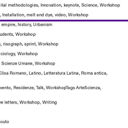
gital methodologies
,
Innovation
,
keynote
,
Science
,
Workshop
,
Installation
,
melt and dye
,
video
,
Workshop
,
empire
,
history
,
Urbanism
tudents
,
Workshop
g
,
risograph
,
sprint
,
Workshop
ciology
,
Workshop
,
Scienze Umane
,
Workshop
Elisa Romano
,
Latino
,
Letteratura Latina
,
Roma antica
,
vento
,
Residenze
,
Talk
,
Workshop
Tags
ArteScienza
,
e letters
,
Workshop
,
Writing
Kouto