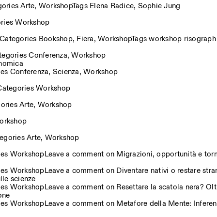
gories
Arte
,
Workshop
Tags
Elena Radice
,
Sophie Jung
ries
Workshop
Categories
Bookshop
,
Fiera
,
Workshop
Tags
workshop risograph
tegories
Conferenza
,
Workshop
conomica
ies
Conferenza
,
Scienza
,
Workshop
Categories
Workshop
ories
Arte
,
Workshop
orkshop
egories
Arte
,
Workshop
ies
Workshop
Leave a comment
on Migrazioni, opportunità e tor
ies
Workshop
Leave a comment
on Diventare nativi o restare stra
ulle scienze
ies
Workshop
Leave a comment
on Resettare la scatola nera? Oltre
one
ies
Workshop
Leave a comment
on Metafore della Mente: Infere