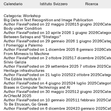
Calendario
Istituto Svizzero
Ricerca
Calendario
Categoria:
Workshop
Big Data in Text Recognition and Image Publication
Istituto Svizzero
Author
Flavia
Posted on
22 maggio 2026
15 giugno 2026
Cate
Body under Condition
Author
Flavia
Posted on
10 aprile 2026
1 giugno 2026
Catego
Ricerca
Between Satraps and “Strategoi”
Author
Flavia
Posted on
29 gennaio 2026
1 giugno 2026
Cate
Residenze
I Pomeriggi a Palermo
Author
Flavia
Posted on
1 dicembre 2025
8 gennaio 2026
Cat
From Mimesis to Machine
Archivio
Author
Flavia
Posted on
2 ottobre 2025
17 dicembre 2025
Cat
Silvio Galizia
Blog
Author
Flavia
Posted on
29 settembre 2025
7 ottobre 2025
Ca
Heritage infrastructures
Author
Flavia
Posted on
21 luglio 2025
22 ottobre 2025
Categ
Organizzazione
The Edible Institute II
Author
Flavia
Posted on
4 giugno 2025
24 luglio 2025
Categor
Biblioteca
Biases in Computer Technology and AI
Author
Flavia
Posted on
30 maggio 2025
12 giugno 2025
Cate
ArCHeoM 2025
Jobs
Author
Flavia
Posted on
10 gennaio 2025
11 febbraio 2025
Ca
To Be Etruscan, Go Greek
Author
Flavia
Posted on
6 dicembre 2024
23 gennaio 2025
Cat