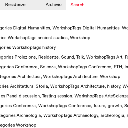
Residenze
Archivio
1
gories
Digital Humanities
,
Workshop
Tags
Digital Humanities
,
Wo
ries
Workshop
Tags
ancient studies
,
Workshop
gories
Workshop
Tags
history
egories
Proiezione
,
Residenze
,
Sound
,
Talk
,
Workshop
Tags
Art
,
R
egories
Conferenza
,
Scienza
,
Workshop
Tags
Conference
,
ETH
,
I
tegories
Architettura
,
Workshop
Tags
Architecture
,
Workshop
ories
Architettura
,
Storia
,
Workshop
Tags
Architecture
,
history
,
Wo
ies
Panel discussion
,
Tasting session
,
Workshop
Tags
ArteScienz
gories
Conferenza
,
Workshop
Tags
Conference
,
future
,
growth
,
S
tegories
Archeologia
,
Workshop
Tags
Archaeology
,
archeologia
,
egories
Workshop