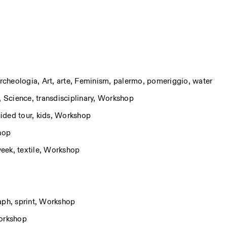
rcheologia
,
Art
,
arte
,
Feminism
,
palermo
,
pomeriggio
,
water
,
Science
,
transdisciplinary
,
Workshop
ided tour
,
kids
,
Workshop
hop
week
,
textile
,
Workshop
aph
,
sprint
,
Workshop
rkshop