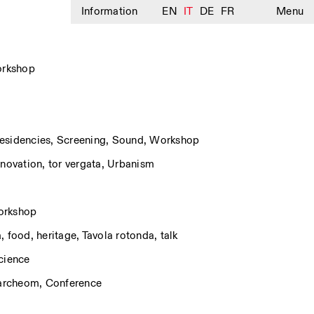
Information
EN
IT
DE
FR
Menu
rkshop
esidencies
,
Screening
,
Sound
,
Workshop
nnovation
,
tor vergata
,
Urbanism
rkshop
a
,
food
,
heritage
,
Tavola rotonda
,
talk
cience
archeom
,
Conference