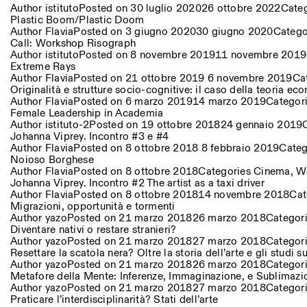
Author
istituto
Posted on
30 luglio 2020
26 ottobre 2022
Cate
Plastic Boom/Plastic Doom
Author
Flavia
Posted on
3 giugno 2020
30 giugno 2020
Catego
Call: Workshop Risograph
Author
istituto
Posted on
8 novembre 2019
11 novembre 2019
Extreme Rays
Author
Flavia
Posted on
21 ottobre 2019
6 novembre 2019
Ca
Originalità e strutture socio-cognitive: il caso della teoria e
Author
Flavia
Posted on
6 marzo 2019
14 marzo 2019
Categor
Female Leadership in Academia
Author
istituto-2
Posted on
19 ottobre 2018
24 gennaio 2019
Johanna Viprey. Incontro #3 e #4
Author
Flavia
Posted on
8 ottobre 2018
8 febbraio 2019
Categ
Noioso Borghese
Author
Flavia
Posted on
8 ottobre 2018
Categories
Cinema
,
W
Johanna Viprey. Incontro #2 The artist as a taxi driver
Author
Flavia
Posted on
8 ottobre 2018
14 novembre 2018
Cat
Migrazioni, opportunità e tormenti
Author
yazo
Posted on
21 marzo 2018
26 marzo 2018
Categor
Diventare nativi o restare stranieri?
Author
yazo
Posted on
21 marzo 2018
27 marzo 2018
Categor
Resettare la scatola nera? Oltre la storia dell’arte e gli studi s
Author
yazo
Posted on
21 marzo 2018
26 marzo 2018
Categor
Metafore della Mente: Inferenze, Immaginazione, e Sublimazi
Author
yazo
Posted on
21 marzo 2018
27 marzo 2018
Categor
Praticare l’interdisciplinarità? Stati dell’arte