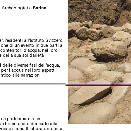
 Archeologia) e
Sarina
ostri eventi
, residenti all’Istituto Svizzero
one di un evento in due parti a
Privacy Policy
 contenitori d’acqua, nel loro
 della sua solidarietà
 delle diverse fasi dell’acqua,
 per l’acqua nei loro aspetti
tico alle narrazioni
co a partecipare a un
o un brano audio dedicato alla
voci e suoni. Il laboratorio mira