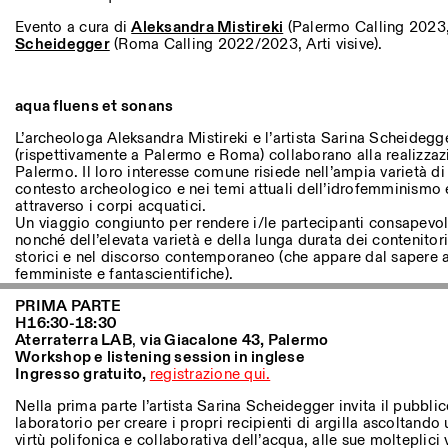
Altre Attività
Evento a cura di
Aleksandra Mistireki
(Palermo Calling 2023,
Scheidegger
(Roma Calling 2022/2023, Arti visive).
NEWSLETTER
Registrati alla nostra newsletter per ricevere informazioni sui n
aqua fluens et sonans
L’archeologa Aleksandra Mistireki e l’artista Sarina Scheidegger
(rispettivamente a Palermo e Roma) collaborano alla realizzazi
Facebook
Instagram
Linkedin
Vimeo
Palermo. Il loro interesse comune risiede nell’ampia varietà di
contesto archeologico e nei temi attuali dell’idrofemminismo e
attraverso i corpi acquatici.
Un viaggio congiunto per rendere i/le partecipanti consapevoli
nonché dell’elevata varietà e della lunga durata dei contenitori
storici e nel discorso contemporaneo (che appare dal sapere an
femministe e fantascientifiche).
PRIMA PARTE
H16:30-18:30
Aterraterra LAB
,
v
ia Giacalone 43, Palermo
Workshop e listening session in inglese
Ingresso gratuito,
registrazione qui.
Nella prima parte l’artista Sarina Scheidegger invita il pubbli
laboratorio per creare i propri recipienti di argilla ascoltand
virtù polifonica e collaborativa dell’acqua, alle sue molteplici 