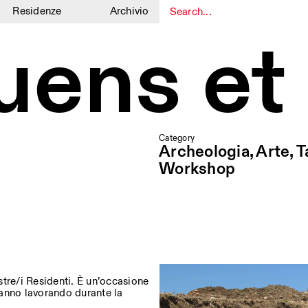
Residenze
Archivio
luens et
1
1
Category
Archeologia, Arte, Ta
Workshop
ostre/i Residenti. È un’occasione
stanno lavorando durante la