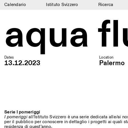
Calendario
Istituto Svizzero
Ricerca
aqua f
Calendario
Istituto Svizzero
Ricerca
Residenze
Dates
Location
13.12.2023
Palermo
Archivio
Blog
Organizzazione
Biblioteca
Jobs
Serie I pomeriggi
I pomeriggi
all’Istituto Svizzero è una serie dedicata alle/ai n
per il pubblico per conoscere in dettaglio i progetti ai quali 
residenza di quest’anno.