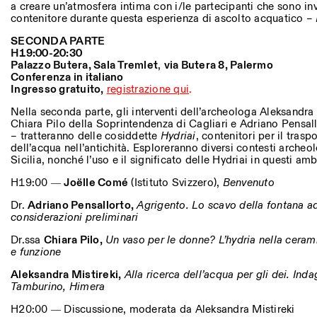
a creare un’atmosfera intima con i/le partecipanti che sono inv
contenitore durante questa esperienza di ascolto acquatico –
SECONDA PARTE
H19:00-20:30
Palazzo Butera, Sala Tremlet
,
v
ia Butera 8, Palermo
Conferenza in italiano
Ingresso gratuito,
registrazione qui
.
Nella seconda parte, gli interventi dell’archeologa Aleksandra 
Chiara Pilo della Soprintendenza di Cagliari e Adriano Pensall
– tratteranno delle cosiddette
Hydriai
, contenitori per il tras
dell’acqua nell’antichità. Esploreranno diversi contesti archeo
Sicilia, nonché l’uso e il significato delle Hydriai in questi amb
H19:00 ―
Joëlle Comé
(Istituto Svizzero),
Benvenuto
Dr.
Adriano Pensallorto,
Agrigento. Lo scavo della fontana ad
considerazioni preliminari
Dr.ssa
Chiara Pilo,
Un vaso per le donne? L’hydria nella cerami
e funzione
Aleksandra Mistireki,
Alla ricerca dell’acqua per gli dei. Inda
Tamburino, Himera
H20:00 ― Discussione, moderata da Aleksandra Mistireki