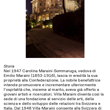
ISTITUTO SVIZZERO
Sede di Milano
MILANO
Via Vecchio Politecnico 3
20121 Milano
+39 02 76 01 61 18
milano@istitutosvizzero.it
ORARI MOSTRE:
I’ll miss you when I scroll
away:
Lunedì/Venerdì: 11:00-
17:00
Giovedì: 11:00-20:00
Storia
Sabato: 14:00-18:00
Nel 1947 Carolina Maraini-Sommaruga, vedova di
Domenica chiuso
Emilio Maraini (1853-1916), lascia in eredità la sua
proprietà alla Confederazione. La nobile benefattrice
intende promuovere e incrementare ulteriormente
l’ospitalità che, insieme al marito, aveva già offerto a
giovani artisti e ricercatori. Villa Maraini diventa così la
sede di una fondazione al servizio delle arti, della
scienza e dello sviluppo delle relazioni tra Svizzera e
Italia. Dal 1948 Villa Maraini consente alla Svizzera di