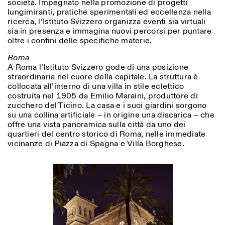
società. Impegnato nella promozione di progetti
Sabato/Domenica: 11:00-
lungimiranti, pratiche sperimentali ed eccellenza nella
18:30
ricerca, l’Istituto Svizzero organizza eventi sia virtuali
Facebook
Instagram
Linkedin
Vimeo
Durata (giorni)
sia in presenza e immagina nuovi percorsi per puntare
VISITE GUIDATE:
Solo su prenotazione
Privacy Policy
oltre i confini delle specifiche materie.
(italiano, inglese)
1
365
Tariffa: 10€ per persona
Roma
Per prenotazioni:
> 1
A Roma l’Istituto Svizzero gode di una posizione
visite@istitutosvizzero.it
straordinaria nel cuore della capitale. La struttura è
collocata all’interno di una villa in stile eclettico
Ingresso non consentito
agli animali
costruita nel 1905 da Emilio Maraini, produttore di
zucchero del Ticino. La casa e i suoi giardini sorgono
su una collina artificiale – in origine una discarica – che
offre una vista panoramica sulla città da uno dei
quartieri del centro storico di Roma, nelle immediate
vicinanze di Piazza di Spagna e Villa Borghese.