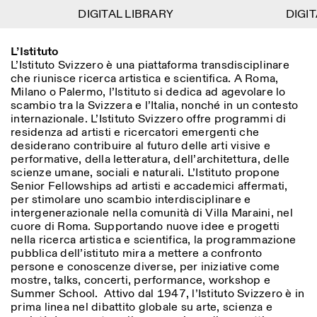
DIGITAL LIBRARY
DIGITAL LIBRARY
DIGITA
DIGITA
1
L’Istituto
Menu
Close
Information
Filtri
Close
Close
L’Istituto Svizzero è una piattaforma transdisciplinare
che riunisce ricerca artistica e scientifica. A Roma,
Lingua
Area di appartenenza
EN
IT
DE
Reset
FR
ISTITUTO SVIZZERO
Villa Maraini
Milano o Palermo, l’Istituto si dedica ad agevolare lo
ROMA
Via Ludovisi 48
scambio tra la Svizzera e l’Italia, nonché in un contesto
Arte
Residenze
Scienze
00187 Roma
Calendario
internazionale. L’Istituto Svizzero offre programmi di
+39 06 420 421
Istituto Svizzero
residenza ad artisti e ricercatori emergenti che
roma@istitutosvizzero.it
Ricerca
Luogo
Reset
desiderano contribuire al futuro delle arti visive e
Residenze
performative, della letteratura, dell’architettura, delle
Trasporto pubblico:
Archivio
Roma
Tutte
Milano
scienze umane, sociali e naturali. L’Istituto propone
l’Istituto Svizzero si trova
Blog
Senior Fellowships ad artisti e accademici affermati,
vicino alla metro A fermata
Organizzazione
per stimolare uno scambio interdisciplinare e
Barberini
Categoria
Reset
Biblioteca
intergenerazionale nella comunità di Villa Maraini, nel
Jobs
ORARI PORTINERIA:
cuore di Roma. Supportando nuove idee e progetti
Tutte le categorie
Altre Attività
09:00–13:30, 14:30–18:00
LUN-VEN
nella ricerca artistica e scientifica, la programmazione
Antropologia
Archeologia
pubblica dell’istituto mira a mettere a confronto
NEWSLETTER
persone e conoscenze diverse, per iniziative come
Architettura
Arte
ORARI MOSTRE:
Atlas Studios
Registrati alla nostra newsletter per ricevere
mostre, talks, concerti, performance, workshop e
Mercoledì/Venerdì: 14:30-
informazioni sui nostri eventi
Summer School. Attivo dal 1947, l’Istituto Svizzero è in
Astrofisica
Book launch
18:30
prima linea nel dibattito globale su arte, scienza e
Giovedì: 14:30-20:00
Altre opzioni...