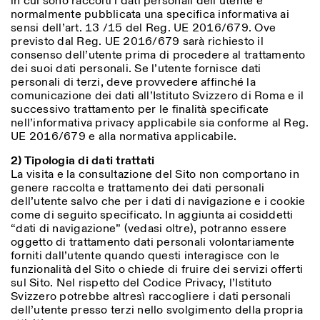
in cui sono raccolti i dati personali dell’utente è
Sabato/Domenica: 11:00-
normalmente pubblicata una specifica informativa ai
18:30
sensi dell’art. 13 /15 del Reg. UE 2016/679. Ove
Facebook
Instagram
Linkedin
Vimeo
Durata (giorni)
previsto dal Reg. UE 2016/679 sarà richiesto il
VISITE GUIDATE:
Solo su prenotazione
consenso dell’utente prima di procedere al trattamento
Privacy Policy
(italiano, inglese)
1
365
dei suoi dati personali. Se l’utente fornisce dati
Tariffa: 10€ per persona
personali di terzi, deve provvedere affinché la
Per prenotazioni:
> 1
comunicazione dei dati all’Istituto Svizzero di Roma e il
visite@istitutosvizzero.it
successivo trattamento per le finalità specificate
nell’informativa privacy applicabile sia conforme al Reg.
Ingresso non consentito
agli animali
UE 2016/679 e alla normativa applicabile.
2) Tipologia di dati trattati
La visita e la consultazione del Sito non comportano in
genere raccolta e trattamento dei dati personali
dell’utente salvo che per i dati di navigazione e i cookie
come di seguito specificato. In aggiunta ai cosiddetti
“dati di navigazione” (vedasi oltre), potranno essere
oggetto di trattamento dati personali volontariamente
forniti dall’utente quando questi interagisce con le
funzionalità del Sito o chiede di fruire dei servizi offerti
sul Sito. Nel rispetto del Codice Privacy, l’Istituto
Svizzero potrebbe altresì raccogliere i dati personali
dell’utente presso terzi nello svolgimento della propria