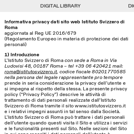
DIGITAL LIBRARY
DIGITAL LIBRARY
DIG
DIG
1
Informativa privacy dati sito web Istituto Svizzero di
Menu
Close
Information
Filtri
Close
Close
Roma
aggiornata al Reg UE 2016/679
Lingua
Area di appartenenza
EN
IT
DE
Reset
FR
ISTITUTO SVIZZERO
Villa Maraini
(Regolamento Europeo in materia di protezione dei dati
ROMA
Via Ludovisi 48
personali)
Arte
Residenze
Scienze
00187 Roma
Calendario
+39 06 420 421
Istituto Svizzero
1) Introduzione
roma@istitutosvizzero.it
Ricerca
L’Istituto Svizzero di Roma
con sede a Roma in Via
Luogo
Reset
Residenze
Ludovisi 48, 00187 Roma – tel +39 06 420421 mail:
Trasporto pubblico:
Archivio
Roma
Tutte
Milano
roma@istitutosvizzero.it
, codice fiscale 80201770585
l’Istituto Svizzero si trova
Blog
nella persona del legale rappresentante pro tempore
vicino alla metro A fermata
Organizzazione
prende in seria considerazione la privacy dell’utente e
Barberini
Categoria
Reset
Biblioteca
si impegna al rispetto della stessa. La presente privacy
Jobs
policy (“Privacy Policy”) descrive le attività di
ORARI PORTINERIA:
Tutte le categorie
Altre Attività
trattamento di dati personali realizzate dall’Istituto
09:00–13:30, 14:30–18:00
LUN-VEN
Antropologia
Archeologia
Svizzero di Roma tramite il sito www.istitutosvizzero.it
e i relativi impegni assunti in tal senso dalla Società.
NEWSLETTER
Architettura
Arte
ORARI MOSTRE:
Atlas Studios
Registrati alla nostra newsletter per ricevere
L’Istituto Svizzero di Roma può trattare i dati personali
Mercoledì/Venerdì: 14:30-
informazioni sui nostri eventi
dell’utente quando questi visita il Sito e utilizza i servizi
Astrofisica
Book launch
18:30
e le funzionalità presenti sul Sito. Nelle sezioni del Sito
Giovedì: 14:30-20:00
Altre opzioni...