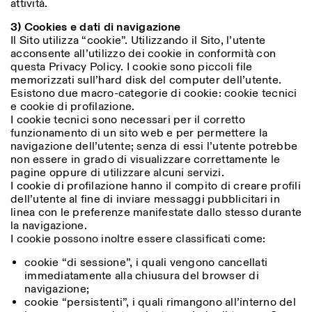
attività.
3) Cookies e dati di navigazione
Il Sito utilizza “cookie”. Utilizzando il Sito, l’utente
ISTITUTO SVIZZERO
acconsente all’utilizzo dei cookie in conformità con
Sede di Milano
MILANO
Via Vecchio Politecnico 3
questa Privacy Policy. I cookie sono piccoli file
20121 Milano
memorizzati sull’hard disk del computer dell’utente.
+39 02 76 01 61 18
Esistono due macro-categorie di cookie: cookie tecnici
milano@istitutosvizzero.it
e cookie di profilazione.
I cookie tecnici sono necessari per il corretto
ORARI MOSTRE:
I’ll miss you when I scroll
funzionamento di un sito web e per permettere la
away:
navigazione dell’utente; senza di essi l’utente potrebbe
Lunedì/Venerdì: 11:00-
non essere in grado di visualizzare correttamente le
17:00
pagine oppure di utilizzare alcuni servizi.
Giovedì: 11:00-20:00
I cookie di profilazione hanno il compito di creare profili
Sabato: 14:00-18:00
dell’utente al fine di inviare messaggi pubblicitari in
Domenica chiuso
linea con le preferenze manifestate dallo stesso durante
la navigazione.
I cookie possono inoltre essere classificati come:
cookie “di sessione”, i quali vengono cancellati
immediatamente alla chiusura del browser di
navigazione;
cookie “persistenti”, i quali rimangono all’interno del