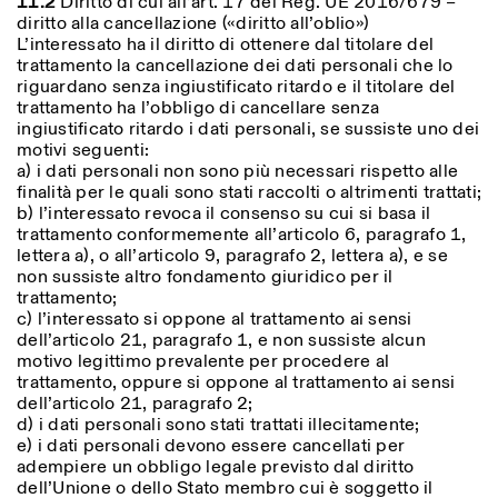
11.2
Diritto di cui all’art. 17 del Reg. UE 2016/679 –
diritto alla cancellazione («diritto all’oblio»)
L’interessato ha il diritto di ottenere dal titolare del
trattamento la cancellazione dei dati personali che lo
riguardano senza ingiustificato ritardo e il titolare del
trattamento ha l’obbligo di cancellare senza
ingiustificato ritardo i dati personali, se sussiste uno dei
motivi seguenti:
a) i dati personali non sono più necessari rispetto alle
finalità per le quali sono stati raccolti o altrimenti trattati;
b) l’interessato revoca il consenso su cui si basa il
trattamento conformemente all’articolo 6, paragrafo 1,
lettera a), o all’articolo 9, paragrafo 2, lettera a), e se
non sussiste altro fondamento giuridico per il
trattamento;
c) l’interessato si oppone al trattamento ai sensi
dell’articolo 21, paragrafo 1, e non sussiste alcun
motivo legittimo prevalente per procedere al
trattamento, oppure si oppone al trattamento ai sensi
dell’articolo 21, paragrafo 2;
d) i dati personali sono stati trattati illecitamente;
e) i dati personali devono essere cancellati per
adempiere un obbligo legale previsto dal diritto
dell’Unione o dello Stato membro cui è soggetto il