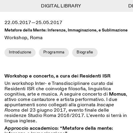
DIGITAL LIBRARY
DIGITAL LIBRARY
DI
DI
1
Menu
Close
22.05.2017—25.05.2017
Information
Filtri
Close
Close
Metafore della Mente: Inferenze, Immaginazione, e Sublimazione
Lingua
Area di appartenenza
EN
IT
DE
Reset
FR
ISTITUTO SVIZZERO
Villa Maraini
Workshop, Roma
ROMA
Via Ludovisi 48
Arte
Residenze
Scienze
00187 Roma
Calendario
+39 06 420 421
Introduzione
Programma
Biografie
Istituto Svizzero
roma@istitutosvizzero.it
Ricerca
Luogo
Reset
Residenze
Trasporto pubblico:
Archivio
Roma
Tutte
Milano
l’Istituto Svizzero si trova
Blog
Workshop e concerto, a cura dei Residenti ISR
vicino alla metro A fermata
Organizzazione
Un workshop Inter- e Transdisciplinare curato dai
Barberini
Categoria
Reset
Biblioteca
Residenti ISR che coinvolge filosofia, linguistica
Jobs
cognitiva, arte e musica. A seguire concerto di
Momus
,
ORARI PORTINERIA:
Tutte le categorie
Altre Attività
attivo come cantautore e artista performativo. I due
09:00–13:30, 14:30–18:00
LUN-VEN
appuntamenti sono collegati alla giornata
Antropologia
Archeologia
Inscape
Rooms
del 23 giugno 2017, evento finale delle
NEWSLETTER
Architettura
Arte
ORARI MOSTRE:
Atlas Studios
residenze Studio Roma 2016/2017. L’evento si terrà in
Registrati alla nostra newsletter per ricevere
Mercoledì/Venerdì: 14:30-
lingua inglese.
informazioni sui nostri eventi
Astrofisica
Book launch
18:30
Approccio accademico: “Metafore della mente:
Giovedì: 14:30-20:00
Altre opzioni...