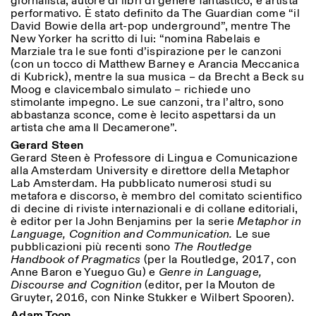
giornalista, autore di libri di genere fantastico, e artista
performativo. È stato definito da The Guardian come “il
David Bowie della art-pop underground”, mentre The
New Yorker ha scritto di lui: “nomina Rabelais e
Marziale tra le sue fonti d’ispirazione per le canzoni
(con un tocco di Matthew Barney e Arancia Meccanica
di Kubrick), mentre la sua musica – da Brecht a Beck su
Moog e clavicembalo simulato – richiede uno
stimolante impegno. Le sue canzoni, tra l’altro, sono
abbastanza sconce, come è lecito aspettarsi da un
artista che ama Il Decamerone”.
Gerard Steen
Gerard Steen è Professore di Lingua e Comunicazione
alla Amsterdam University e direttore della Metaphor
Lab Amsterdam. Ha pubblicato numerosi studi su
metafora e discorso, è membro del comitato scientifico
di decine di riviste internazionali e di collane editoriali,
è editor per la John Benjamins per la serie
Metaphor in
Language, Cognition and Communication.
Le sue
pubblicazioni più recenti sono
The Routledge
Handbook of Pragmatics
(per la Routledge, 2017, con
Anne Baron e Yueguo Gu) e
Genre in Language,
Discourse and Cognition
(editor, per la Mouton de
Gruyter, 2016, con Ninke Stukker e Wilbert Spooren).
Adam Toon