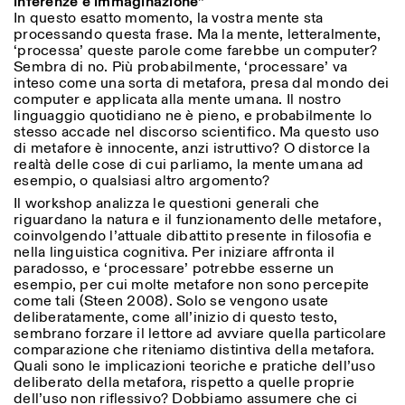
inferenze e immaginazione”
Sabato/Domenica: 11:00-
In questo esatto momento, la vostra mente sta
18:30
processando questa frase. Ma la mente, letteralmente,
Facebook
Instagram
Linkedin
Vimeo
Durata (giorni)
‘processa’ queste parole come farebbe un computer?
VISITE GUIDATE:
Solo su prenotazione
Sembra di no. Più probabilmente, ‘processare’ va
Privacy Policy
(italiano, inglese)
1
365
inteso come una sorta di metafora, presa dal mondo dei
Tariffa: 10€ per persona
computer e applicata alla mente umana. Il nostro
Per prenotazioni:
> 1
linguaggio quotidiano ne è pieno, e probabilmente lo
visite@istitutosvizzero.it
stesso accade nel discorso scientifico. Ma questo uso
di metafore è innocente, anzi istruttivo? O distorce la
Ingresso non consentito
realtà delle cose di cui parliamo, la mente umana ad
agli animali
esempio, o qualsiasi altro argomento?
Il workshop analizza le questioni generali che
riguardano la natura e il funzionamento delle metafore,
coinvolgendo l’attuale dibattito presente in filosofia e
nella linguistica cognitiva. Per iniziare affronta il
paradosso, e ‘processare’ potrebbe esserne un
esempio, per cui molte metafore non sono percepite
come tali (Steen 2008). Solo se vengono usate
deliberatamente, come all’inizio di questo testo,
sembrano forzare il lettore ad avviare quella particolare
comparazione che riteniamo distintiva della metafora.
Quali sono le implicazioni teoriche e pratiche dell’uso
deliberato della metafora, rispetto a quelle proprie
dell’uso non riflessivo? Dobbiamo assumere che ci