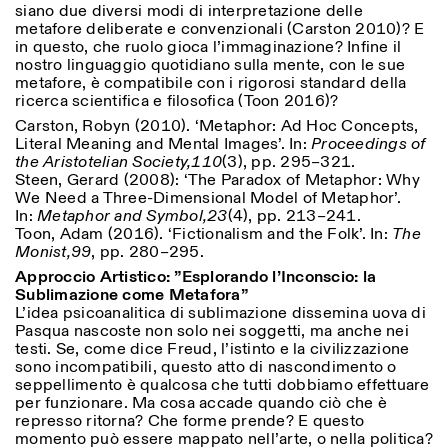
siano due diversi modi di interpretazione delle
metafore deliberate e convenzionali (Carston 2010)? E
in questo, che ruolo gioca l’immaginazione? Infine il
nostro linguaggio quotidiano sulla mente, con le sue
ISTITUTO SVIZZERO
Sede di Milano
metafore, è compatibile con i rigorosi standard della
MILANO
Via Vecchio Politecnico 3
ricerca scientifica e filosofica (Toon 2016)?
20121 Milano
Carston, Robyn (2010). ‘Metaphor: Ad Hoc Concepts,
+39 02 76 01 61 18
Literal Meaning and Mental Images’. In:
Proceedings of
milano@istitutosvizzero.it
the Aristotelian Society,
110
(3), pp. 295–321.
Steen, Gerard (2008): ‘The Paradox of Metaphor: Why
ORARI MOSTRE:
I’ll miss you when I scroll
We Need a Three-Dimensional Model of Metaphor’.
away:
In:
Metaphor and Symbol,
23
(4), pp. 213–241.
Lunedì/Venerdì: 11:00-
Toon, Adam (2016). ‘Fictionalism and the Folk’. In:
The
17:00
Monist,
99
, pp. 280–295.
Giovedì: 11:00-20:00
Sabato: 14:00-18:00
Approccio Artistico: ”Esplorando l’Inconscio: la
Domenica chiuso
Sublimazione come Metafora”
L’idea psicoanalitica di sublimazione dissemina uova di
Pasqua nascoste non solo nei soggetti, ma anche nei
testi. Se, come dice Freud, l’istinto e la civilizzazione
sono incompatibili, questo atto di nascondimento o
seppellimento è qualcosa che tutti dobbiamo effettuare
per funzionare. Ma cosa accade quando ciò che è
represso ritorna? Che forme prende? E questo
momento può essere mappato nell’arte, o nella politica?