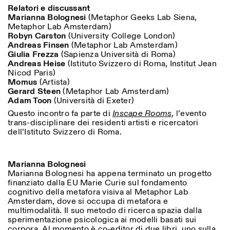
Relatori e discussant
Marianna Bolognesi
(Metaphor Geeks Lab Siena,
Metaphor Lab Amsterdam)
Robyn Carston
(University College London)
Andreas Finsen
(Metaphor Lab Amsterdam)
Giulia Frezza
(Sapienza Università di Roma)
Andreas Heise
(Istituto Svizzero di Roma, Institut Jean
Nicod Paris)
Momus
(Artista)
Gerard Steen
(Metaphor Lab Amsterdam)
Designed by Dallas
Adam Toon
(Università di Exeter)
Questo incontro fa parte di
Inscape Rooms
, l’evento
trans-disciplinare dei residenti artisti e ricercatori
dell’Istituto Svizzero di Roma.
Marianna Bolognesi
Marianna Bolognesi ha appena terminato un progetto
finanziato dalla EU Marie Curie sul fondamento
cognitivo della metafora visiva al Metaphor Lab
Amsterdam, dove si occupa di metafora e
multimodalità. Il suo metodo di ricerca spazia dalla
sperimentazione psicologica ai modelli basati sui
corpora. Al momento è co-editor di due libri, uno sulla