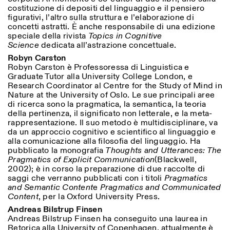
costituzione di depositi del linguaggio e il pensiero
figurativi, l’altro sulla struttura e l’elaborazione di
concetti astratti. È anche responsabile di una edizione
speciale della rivista
Topics in Cognitive
Science
dedicata all’astrazione concettuale.
Robyn Carston
Robyn Carston è Professoressa di Linguistica e
Graduate Tutor alla University College London, e
Research Coordinator al Centre for the Study of Mind in
Nature at the University of Oslo. Le sue principali aree
di ricerca sono la pragmatica, la semantica, la teoria
della pertinenza, il significato non letterale, e la meta-
rappresentazione. Il suo metodo è multidisciplinare, va
da un approccio cognitivo e scientifico al linguaggio e
alla comunicazione alla filosofia del linguaggio. Ha
pubblicato la monografia
Thoughts and Utterances: The
Pragmatics of Explicit Communication
(Blackwell,
2002); è in corso la preparazione di due raccolte di
saggi che verranno pubblicati con i titoli
Pragmatics
and Semantic Content
e
Pragmatics and Communicated
Content
, per la Oxford University Press.
Andreas Bilstrup Finsen
Andreas Bilstrup Finsen ha conseguito una laurea in
Retorica alla University of Copenhagen, attualmente è