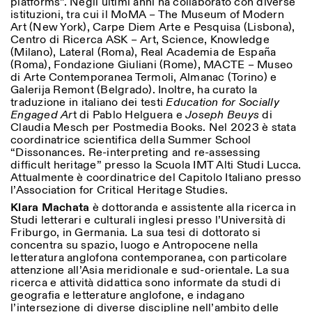
platforms”. Negli ultimi anni ha collaborato con diverse
istituzioni, tra cui il MoMA – The Museum of Modern
Art (New York), Carpe Diem Arte e Pesquisa (Lisbona),
Centro di Ricerca ASK – Art, Science, Knowledge
(Milano), Lateral (Roma), Real Academia de España
(Roma), Fondazione Giuliani (Rome), MACTE – Museo
di Arte Contemporanea Termoli, Almanac (Torino) e
Galerija Remont (Belgrado). Inoltre, ha curato la
traduzione in italiano dei testi
Education for Socially
Engaged Ar
t di Pablo Helguera e
Joseph Beuys
di
Claudia Mesch per Postmedia Books. Nel 2023 è stata
coordinatrice scientifica della Summer School
“Dissonances. Re-interpreting and re-assessing
difficult heritage” presso la Scuola IMT Alti Studi Lucca.
Attualmente è coordinatrice del Capitolo Italiano presso
l’Association for Critical Heritage Studies.
Klara Machata
è dottoranda e assistente alla ricerca in
Studi letterari e culturali inglesi presso l’Università di
Friburgo, in Germania. La sua tesi di dottorato si
concentra su spazio, luogo e Antropocene nella
letteratura anglofona contemporanea, con particolare
attenzione all’Asia meridionale e sud-orientale. La sua
ricerca e attività didattica sono informate da studi di
geografia e letterature anglofone, e indagano
l’intersezione di diverse discipline nell’ambito delle