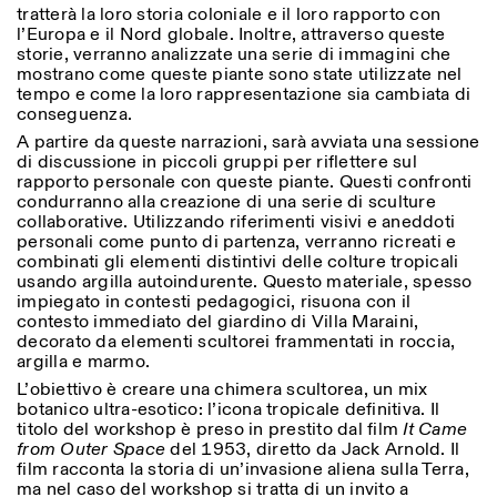
tratterà la loro storia coloniale e il loro rapporto con
l’Europa e il Nord globale. Inoltre, attraverso queste
storie, verranno analizzate una serie di immagini che
mostrano come queste piante sono state utilizzate nel
tempo e come la loro rappresentazione sia cambiata di
conseguenza.
A partire da queste narrazioni, sarà avviata una sessione
di discussione in piccoli gruppi per riflettere sul
rapporto personale con queste piante. Questi confronti
condurranno alla creazione di una serie di sculture
collaborative. Utilizzando riferimenti visivi e aneddoti
personali come punto di partenza, verranno ricreati e
combinati gli elementi distintivi delle colture tropicali
usando argilla autoindurente. Questo materiale, spesso
impiegato in contesti pedagogici, risuona con il
contesto immediato del giardino di Villa Maraini,
decorato da elementi scultorei frammentati in roccia,
argilla e marmo.
L’obiettivo è creare una chimera scultorea, un mix
botanico ultra-esotico: l’icona tropicale definitiva. Il
titolo del workshop è preso in prestito dal film
It Came
from Outer Space
del 1953, diretto da Jack Arnold. Il
film racconta la storia di un’invasione aliena sulla Terra,
ma nel caso del workshop si tratta di un invito a