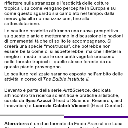
riflettere sulla stranezza e l’esoticità delle colture
tropicali, su come vengano percepite in Europa e su
come questo sguardo sia cambiato nel tempo: dalla
meraviglia alla normalizzazione, fino alla
sottovalutazione.
Le sculture prodotte offriranno una nuova prospettiva
su queste piante e metteranno in discussione le nozioni
di ornamentalità che di solito le accompagnano. Si
creerà una specie “mostruosa”, che potrebbe non
essere bella come ci si aspetterebbe, ma che rifletterà
meglio il modo in cui le comunità vegetali crescono
nelle foreste tropicali—quelle stesse foreste da cui
queste piante provengono.
Le sculture realizzate saranno esposte nell’ambito delle
attività in corso di
The Edible Institute II
.
L’evento è parte della serie
Art&Science
, dedicata
all’incontro tra ricerca scientifica e pratiche artistiche,
curata da
Ilyas Azouzi
(Head of Science, Research, and
Innovation) e
Lucrezia Calabrò Visconti
(Head Curator).
Aterraterra
è un duo formato da Fabio Aranzulla e Luca