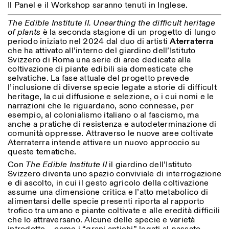
Il Panel e il Workshop saranno tenuti in Inglese.
Sabato/Domenica: 11:00-
18:30
The Edible Institute II. Unearthing the difficult heritage
Facebook
Instagram
Linkedin
Vimeo
Durata (giorni)
of plants
è la seconda stagione di un progetto di lungo
VISITE GUIDATE:
Solo su prenotazione
Privacy Policy
periodo iniziato nel 2024 dal duo di artisti
Aterraterra
(italiano, inglese)
1
365
che ha attivato all’interno del giardino dell’Istituto
Tariffa: 10€ per persona
Svizzero di Roma una serie di aree dedicate alla
Per prenotazioni:
> 1
coltivazione di piante edibili sia domesticate che
visite@istitutosvizzero.it
selvatiche. La fase attuale del progetto prevede
l’inclusione di diverse specie legate a storie di difficult
Ingresso non consentito
heritage, la cui diffusione e selezione, o i cui nomi e le
agli animali
narrazioni che le riguardano, sono connesse, per
esempio, al colonialismo italiano o al fascismo, ma
anche a pratiche di resistenza e autodeterminazione di
comunità oppresse. Attraverso le nuove aree coltivate
Aterraterra intende attivare un nuovo approccio su
queste tematiche.
Con
The Edible Institute II
il giardino dell’Istituto
Svizzero diventa uno spazio conviviale di interrogazione
e di ascolto, in cui il gesto agricolo della coltivazione
assume una dimensione critica e l’atto metabolico di
alimentarsi delle specie presenti riporta al rapporto
trofico tra umano e piante coltivate e alle eredità difficili
che lo attraversano. Alcune delle specie e varietà