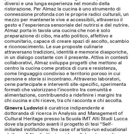
diversi e una lunga esperienza nel mondo della
ristorazione. Per Almaz la cucina è uno strumento di
connessione profonda con le proprie radici culturali, un
mezzo per mantenerle vive e accessibili, attraverso il
gesto e l’esperienza sensoriale del nutrirsi e del nutrire.
Almaz porta in tavola una cucina che non è solo
preparazione di cibo, ma atto politico, affettivo e
comunitario, capace di creare spazi di ascolto, scambio
e riconoscimento. Le sue proposte culinarie
attraversano tradizioni, identità e memorie diasporiche,
in un dialogo costante con il presente. Attiva in contesti
collaborativi, Almaz sviluppa progetti che mettono al
centro la cucina come pratica di cura e resistenza,
come linguaggio condiviso e territorio poroso in cui
persone e storie si incontrano. Attraverso laboratori,
cene partecipate e interventi site-specific, sperimenta
formati che valorizzano l’incontro tra comunità e
alimentazione, contribuendo a ridefinire i margini tra
chi cucina e chi riceve, tra chi racconta e chi ascolta.
Ginevra Ludovici
è curatrice indipendente e
dottoranda di ricerca in Analysis and Management of
Cultural Heritage presso la Scuola IMT Alti Studi Lucca
dove sta portando avanti il progetto di tesi “Self-
initiated institutions: the case of artists-run educational