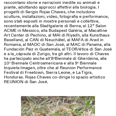
raccontano storie e narrazioni inedite su animali e
piante, adottando approcci affettivi alla biologia. I
progetti di Sergio Rojas Chaves, che includono
sculture, installazioni, video, fotografia e performance,
sono stati esposti in mostre personali e collettive,
recentemente alla Stadtgalerie di Berna, al 12° Salon
ACME in Messico, alla Budapest Galéria, al Macalline
Art Center di Pechino, al MAI di Riyadh, alla Kunsthaus
Baselland, al CAN di Neuchâtel, al MAFA di Arad in
Romania, al MADC di San José, al MAC di Panama, alla
Fundación Paiz in Guatemala, al TEOR/ética di San José
e a la_cápsula di Zurigo, tra gli altri. Il lavoro di Chaves
ha partecipato anche all’8ªBiennale di Gherdeina, alla
10ª Biennale Centroamericana e alla 9ª Biennale
Inquieta Imagen, oltre che al Reunion Performance
Festival di Freetown, Sierra Leone, e La Tigra,
Honduras. Rojas Chaves co-dirige lo spazio artistico
REUNION di San José.