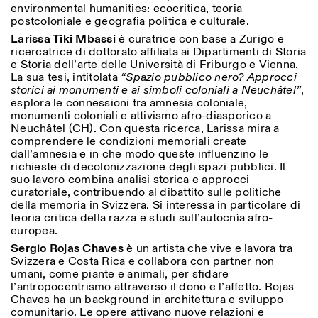
environmental humanities: ecocritica, teoria
postcoloniale e geografia politica e culturale.
Larissa Tiki Mbassi
è curatrice con base a Zurigo e
ricercatrice di dottorato affiliata ai Dipartimenti di Storia
e Storia dell’arte delle Università di Friburgo e Vienna.
La sua tesi, intitolata
“Spazio pubblico nero? Approcci
storici ai monumenti e ai simboli coloniali a Neuchâtel”
,
esplora le connessioni tra amnesia coloniale,
monumenti coloniali e attivismo afro-diasporico a
Neuchâtel (CH). Con questa ricerca, Larissa mira a
comprendere le condizioni memoriali create
dall’amnesia e in che modo queste influenzino le
richieste di decolonizzazione degli spazi pubblici. Il
suo lavoro combina analisi storica e approcci
curatoriale, contribuendo al dibattito sulle politiche
della memoria in Svizzera. Si interessa in particolare di
teoria critica della razza e studi sull’autocnìa afro-
europea.
Sergio Rojas Chaves
è un artista che vive e lavora tra
Svizzera e Costa Rica e collabora con partner non
umani, come piante e animali, per sfidare
l’antropocentrismo attraverso il dono e l’affetto. Rojas
Chaves ha un background in architettura e sviluppo
comunitario. Le opere attivano nuove relazioni e