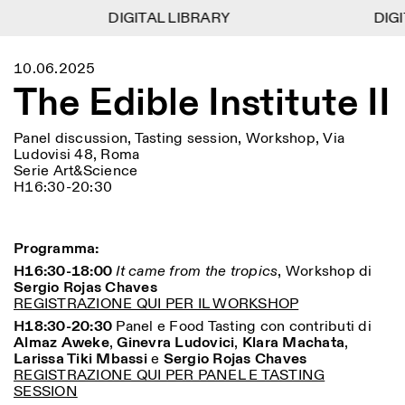
DIGITAL LIBRARY
DIGITAL LIBRARY
DIGIT
DIGIT
1
Menu
Close
10.06.2025
Information
Filtri
Close
Close
The Edible Institute II
Lingua
Area di appartenenza
EN
IT
DE
Reset
FR
ISTITUTO SVIZZERO
Villa Maraini
ROMA
Via Ludovisi 48
Arte
Residenze
Scienze
Panel discussion, Tasting session, Workshop, Via
00187 Roma
Calendario
Ludovisi 48, Roma
+39 06 420 421
Istituto Svizzero
Serie Art&Science
roma@istitutosvizzero.it
Ricerca
Luogo
Reset
H16:30-20:30
Residenze
Trasporto pubblico:
Archivio
Roma
Tutte
Milano
l’Istituto Svizzero si trova
Blog
vicino alla metro A fermata
Organizzazione
Programma:
Barberini
Categoria
Reset
Biblioteca
H16:30-18:00
It came from the tropics
, Workshop di
Jobs
Sergio Rojas Chaves
ORARI PORTINERIA:
Tutte le categorie
Altre Attività
REGISTRAZIONE QUI PER IL WORKSHOP
09:00–13:30, 14:30–18:00
LUN-VEN
Antropologia
Archeologia
H18:30-20:30
Panel e Food Tasting c
on contributi di
NEWSLETTER
Almaz Aweke
,
Ginevra Ludovici
,
Klara Machata
,
Architettura
Arte
ORARI MOSTRE:
Atlas Studios
Registrati alla nostra newsletter per ricevere
Larissa Tiki Mbassi
e
Sergio Rojas Chaves
Mercoledì/Venerdì: 14:30-
informazioni sui nostri eventi
REGISTRAZIONE QUI PER PANEL E TASTING
Astrofisica
Book launch
18:30
SESSION
Giovedì: 14:30-20:00
Altre opzioni...