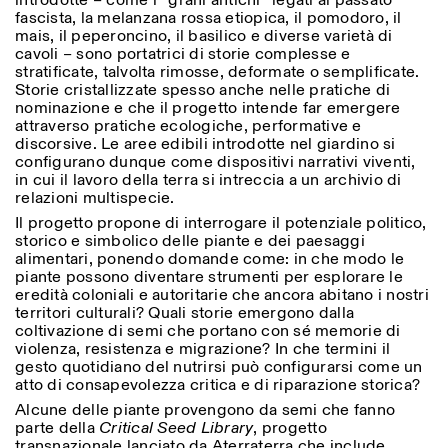
introdotte – come i “grani antichi” legati al passato
fascista, la melanzana rossa etiopica, il pomodoro, il
mais, il peperoncino, il basilico e diverse varietà di
cavoli – sono portatrici di storie complesse e
stratificate, talvolta rimosse, deformate o semplificate.
ISTITUTO SVIZZERO
Sede di Milano
Storie cristallizzate spesso anche nelle pratiche di
MILANO
Via Vecchio Politecnico 3
nominazione e che il progetto intende far emergere
20121 Milano
attraverso pratiche ecologiche, performative e
+39 02 76 01 61 18
discorsive. Le aree edibili introdotte nel giardino si
milano@istitutosvizzero.it
configurano dunque come dispositivi narrativi viventi,
in cui il lavoro della terra si intreccia a un archivio di
ORARI MOSTRE:
I’ll miss you when I scroll
relazioni multispecie.
away:
Lunedì/Venerdì: 11:00-
Il progetto propone di interrogare il potenziale politico,
17:00
storico e simbolico delle piante e dei paesaggi
Giovedì: 11:00-20:00
alimentari, ponendo domande come: in che modo le
Sabato: 14:00-18:00
piante possono diventare strumenti per esplorare le
Domenica chiuso
eredità coloniali e autoritarie che ancora abitano i nostri
territori culturali? Quali storie emergono dalla
coltivazione di semi che portano con sé memorie di
violenza, resistenza e migrazione? In che termini il
gesto quotidiano del nutrirsi può configurarsi come un
atto di consapevolezza critica e di riparazione storica?
Alcune delle piante provengono da semi che fanno
parte della
Critical Seed Library
, progetto
transnazionale lanciato da Aterraterra che include