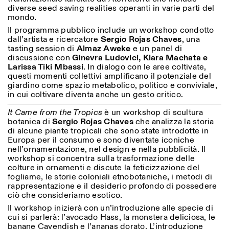
diverse seed saving realities operanti in varie parti del
mondo.
Il programma pubblico include un workshop condotto
dall’artista e ricercatore
Sergio Rojas Chaves
, una
tasting session di
Almaz Aweke
e un panel di
discussione con
Ginevra Ludovici, Klara Machata e
Larissa Tiki Mbassi
. In dialogo con le aree coltivate,
questi momenti collettivi amplificano il potenziale del
giardino come spazio metabolico, politico e conviviale,
Designed by Dallas
in cui coltivare diventa anche un gesto critico.
It Came from the Tropics
è un workshop di scultura
botanica di
Sergio Rojas Chaves
che analizza la storia
di alcune piante tropicali che sono state introdotte in
Europa per il consumo e sono diventate iconiche
nell’ornamentazione, nel design e nella pubblicità. Il
workshop si concentra sulla trasformazione delle
colture in ornamenti e discute la feticizzazione del
fogliame, le storie coloniali etnobotaniche, i metodi di
rappresentazione e il desiderio profondo di possedere
ciò che consideriamo esotico.
Il workshop inizierà con un’introduzione alle specie di
cui si parlerà: l’avocado Hass, la monstera deliciosa, le
banane Cavendish e l’ananas dorato. L’introduzione