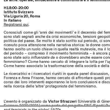
Altre Attività
Le altre: operaie, sindacaliste e communiste e il femminismo
H18:00-20:00
Istituto Svizzero
NEWSLETTER
Via Liguria 20, Roma
Registrati alla nostra newsletter per ricevere informazioni sui n
In italiano
Registrarsi qui
.
Conosciuti come gli ‘anni dei movimenti’ e il decennio del femm
sono stati segnati anche da crisi economiche, tensioni geopolit
Facebook
Instagram
Linkedin
Vimeo
politica del paese. Se molto è stato scritto sul periodo, ci so
ricevuto poca attenzione nella narrativa storica: le donne comun
hanno svolto un ruolo chiave in quella realtà mutevole, ma il l
del periodo – compreso il movimento femminista – è ancora
sono state solo
influenzate
da
o dovrebbero anche essere con
femminismo? Come hanno cercato di integrare la lotta per l’u
Come hanno associato la trasformazione della società e della 
Le ricercatrici e i ricercatori riuniti in questa panel discussion,
Forenza e Anna Frisone, hanno cercato di affrontare questi pro
corso dei loro interventi esporranno le loro conclusioni e disc
nella ricerca delle ‘altre’ protagoniste del femminismo.
L’evento è organizzato da
Victor Strazzeri
(Università di Ginev
Svizzero 2020/2021) come parte del progetto SNF ‘Spark’
Pu
and feminists in the global 1970s
.