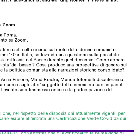
ist, trade-unionist and working women in the feminist
su Zoom
e a Roma
.
vento su Zoom
.
ltimi esiti nella ricerca sul ruolo delle donne comuniste,
 anni ’70 in Italia, sollevando una questione sulla possibile
sta diffusasi nel Paese durante quel decennio. Come appare
ista ‘dal basso’? Cosa produce una prospettiva di genere sul
e la politica comunista alle narrazioni storiche consolidate?
, Anna Frisone, Maud Bracke, Marica Tolomelli discuteranno
 ricerca sugli ‘altri’ soggetti del femminismo con un panel
. L’evento sarà trasmesso online e la partecipazione del
ti che, nel rispetto delle disposizioni attualmente vigenti, per
sario esibire all’entrata una Certificazione Verde Covid da cui
OVID-19, con attestazione di aver ricevuto la prima dose di