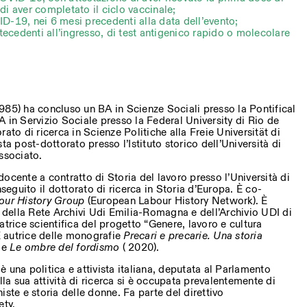
i aver completato il ciclo vaccinale;
D-19, nei 6 mesi precedenti alla data dell’evento;
ntecedenti all’ingresso, di test antigenico rapido o molecolare
985) ha concluso un BA in Scienze Sociali presso la Pontifical
 in Servizio Sociale presso la Federal University di Rio de
ato di ricerca in Scienze Politiche alla Freie Universität di
ta post-dottorato presso l’Istituto storico dell’Università di
ssociato.
cente a contratto di Storia del lavoro presso l’Università di
guito il dottorato di ricerca in Storia d’Europa. È co-
our History Group
(European Labour History Network). È
o della Rete Archivi Udi Emilia-Romagna e dell’Archivio UDI di
atrice scientifica del progetto “Genere, lavoro e cultura
È autrice delle monografie
Precari e precarie. Una storia
 e
Le ombre del fordismo
( 2020).
è una politica e attivista italiana, deputata al Parlamento
a sua attività di ricerca si è occupata prevalentemente di
iste e storia delle donne. Fa parte del direttivo
ety.