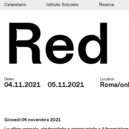
Calendario
Istituto Svizzero
Ricerca
Red
Calendario
Istituto Svizzero
Ricerca
Residenze
Archivio
Blog
Dates
Location
04.11.2021
05.11.2021
Roma/onl
Organizzazione
Biblioteca
Jobs
Giovedì 04 novembre 2021