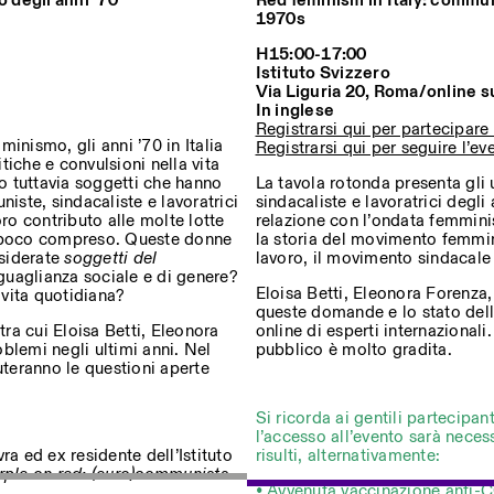
 degli anni ’70
Red feminism in Italy: commun
1970s
H15:00-17:00
Istituto Svizzero
ostri eventi
Via Liguria 20, Roma/online 
In inglese
Registrarsi qui per partecipar
inismo, gli anni ’70 in Italia
Registrarsi qui per seguire l’e
iche e convulsioni nella vita
Privacy Policy
no tuttavia soggetti che hanno
La tavola rotonda presenta gli u
iste, sindacaliste e lavoratrici
sindacaliste e lavoratrici degli
oro contributo alle molte lotte
relazione con l’ondata femmini
 poco compreso. Queste donne
la storia del movimento femmin
siderate
soggetti del
lavoro, il movimento sindacale 
guaglianza sociale e di genere?
Eloisa Betti, Eleonora Forenza
vita quotidiana?
queste domande e lo stato della
 tra cui Eloisa Betti, Eleonora
online di esperti internazionali
blemi negli ultimi anni. Nel
pubblico è molto gradita.
uteranno le questioni aperte
Si ricorda ai gentili partecipan
l’accesso all’evento sarà neces
ra ed ex residente dell’Istituto
risulti, alternativamente:
rple on red: (euro)communists
• Avvenuta vaccinazione anti-C