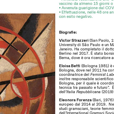
vaccino da almeno 15 giorni o d
• Avvenuta guarigione dal COVI
• Effettuazione, nelle 48 ore a
con esito negativo.
Biografie:
Victor Strazzeri
(San Paolo, 1
University di São Paulo e un MA
Janeiro. Ha completato il dottor
Berlino nel 2017. È stato borsis
Berna, dove è ora ricercatore a
Eloisa
Betti
(Bologna 1981) è do
Bologna, dove nel 2011 ha conse
coordinatrice del
Feminist Lab
inoltre responsabile scientific
Bologna, per il quale è coordin
tecnica tra passato e futuro”. 
dell’Italia Repubblicana
(2019)
Eleonora Forenza
(Bari, 1976)
europeo dal 2014 al 2019. Nell
studi gramsciani, teorie femmin
dell’International Gramsci Soci