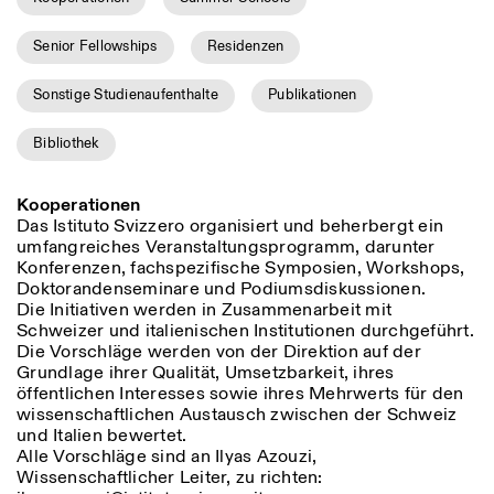
Senior Fellowships
Residenzen
Sonstige Studienaufenthalte
Publikationen
ISTITUTO SVIZZERO
Sede di Milano
MAILAND
Via Vecchio Politecnico 3
Bibliothek
20121 Mailand
+39 02 76 01 61 18
milano@istitutosvizzero.it
Kooperationen
ÖFFNUNGSZEITEN DER
I’ll miss you when I scroll
Das Istituto Svizzero organisiert und beherbergt ein
AUSSTELLUNG:
away
umfangreiches Veranstaltungsprogramm, darunter
Montag/Freitag: 11:00–
Konferenzen, fachspezifische Symposien, Workshops,
17:00
Doktorandenseminare und Podiumsdiskussionen.
Donnerstag: 11:00–20:00
Die Initiativen werden in Zusammenarbeit mit
Samstag: 14:00–18:00
Schweizer und italienischen Institutionen durchgeführt.
Sonntag: geschlossen
Die Vorschläge werden von der Direktion auf der
Grundlage ihrer Qualität, Umsetzbarkeit, ihres
öffentlichen Interesses sowie ihres Mehrwerts für den
wissenschaftlichen Austausch zwischen der Schweiz
und Italien bewertet.
Alle Vorschläge sind an Ilyas Azouzi,
Wissenschaftlicher Leiter, zu richten: