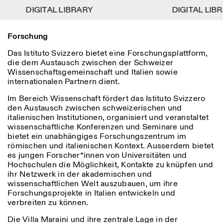
DIGITAL LIBRARY
DIGITAL LIBRARY
DIGITAL LIBR
DIGITAL LIBR
1
Forschung
Menu
Close
Informationen
Filtern
Close
Close
Das Istituto Svizzero bietet eine Forschungsplattform,
Lingua
Area
EN
IT
DE
Reset
FR
ISTITUTO SVIZZERO
Villa Maraini
die dem Austausch zwischen der Schweizer
ROM
Via Ludovisi 48
Wissenschaftsgemeinschaft und Italien sowie
Kunst
Residenzen
Wissenschaften
00187 Roma
Kalender
internationalen Partnern dient.
+39 06 420 421
Istituto Svizzero
roma@istitutosvizzero.it
Forschung
Im Bereich Wissenschaft fördert das Istituto Svizzero
Ort
Reset
Residenzen
den Austausch zwischen schweizerischen und
Mit öffentlichen
Archiv
italienischen Institutionen, organisiert und veranstaltet
Rom
All
Mailand
Verkehrsmitteln: Das
Blog
wissenschaftliche Konferenzen und Seminare und
Istituto Svizzero befindet
Organisation
bietet ein unabhängiges Forschungszentrum im
sich in der Nähe der Metro-
Kategorie
Reset
Bibliothek
römischen und italienischen Kontext. Ausserdem bietet
Haltestelle Barberini
Jobs
es jungen Forscher*innen von Universitäten und
All
Andere Tätigkeiten
Hochschulen die Möglichkeit, Kontakte zu knüpfen und
ÖFFNUNGSZEITEN DER
ihr Netzwerk in der akademischen und
Anthropologie
Archaelogie
09:00–13:30, 14:30–18:00
REZEPTION:
wissenschaftlichen Welt auszubauen, um ihre
MO-FR
NEWSLETTER
Architektur
Kunst
Forschungsprojekte in Italien entwickeln und
Melden Sie sich für unseren Newsletter an, damit Sie
verbreiten zu können.
ÖFFNUNGSZEITEN DER
Atlas Studios
stets auf dem Laufenden über unsere Veranstaltungen
Astrophysik
Buchpräsentation
AUSSTELLUNG
Mittwoch/Freitag: 14:30–
sind
Die Villa Maraini und ihre zentrale Lage in der
18:30
More Options...