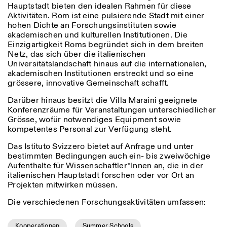
Hauptstadt bieten den idealen Rahmen für diese
Donnerstag: 14:30–20:00
Aktivitäten. Rom ist eine pulsierende Stadt mit einer
Samstag/Sonntag: 11:00–
hohen Dichte an Forschungsinstituten sowie
18:30
Length
Facebook
Instagram
Linkedin
Vimeo
akademischen und kulturellen Institutionen. Die
FÜHRUNGEN:
Nur auf Anfrage
1
365
Einzigartigkeit Roms begründet sich in dem breiten
Privacy Policy
(Italienisch, Englisch)
Netz, das sich über die italienischen
> 1
Preise: 10€ pro Person
Universitätslandschaft hinaus auf die internationalen,
Für Reservierung:
akademischen Institutionen erstreckt und so eine
visite@istitutosvizzero.it
grössere, innovative Gemeinschaft schafft.
Tiere haben keinen Zutritt
Darüber hinaus besitzt die Villa Maraini geeignete
oppure Tiere verboten
Konferenzräume für Veranstaltungen unterschiedlicher
Grösse, wofür notwendiges Equipment sowie
kompetentes Personal zur Verfügung steht.
Das Istituto Svizzero bietet auf Anfrage und unter
bestimmten Bedingungen auch ein- bis zweiwöchige
Aufenthalte für Wissenschaftler*Innen an, die in der
italienischen Hauptstadt forschen oder vor Ort an
Projekten mitwirken müssen.
Die verschiedenen Forschungsaktivitäten umfassen:
Kooperationen
Summer Schools