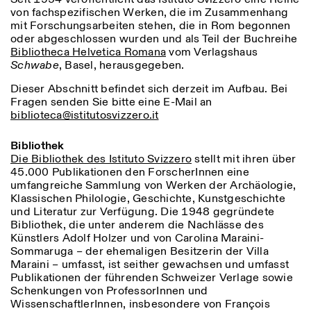
von fachspezifischen Werken, die im Zusammenhang
mit Forschungsarbeiten stehen, die in Rom begonnen
oder abgeschlossen wurden und als Teil der Buchreihe
Bibliotheca Helvetica Romana
vom Verlagshaus
Schwabe
, Basel, herausgegeben.
Dieser Abschnitt befindet sich derzeit im Aufbau. Bei
Fragen senden Sie bitte eine E-Mail an
biblioteca@istitutosvizzero.it
Bibliothek
Die Bibliothek des Istituto Svizzero
stellt mit ihren über
45.000 Publikationen den ForscherInnen eine
umfangreiche Sammlung von Werken der Archäologie,
Klassischen Philologie, Geschichte, Kunstgeschichte
und Literatur zur Verfügung. Die 1948 gegründete
Bibliothek, die unter anderem die Nachlässe des
Künstlers Adolf Holzer und von Carolina Maraini-
Sommaruga – der ehemaligen Besitzerin der Villa
Maraini – umfasst, ist seither gewachsen und umfasst
Publikationen der führenden Schweizer Verlage sowie
Photo series documenting Swiss innovation in
Schenkungen von ProfessorInnen und
architecture, engineering, and materials for sustainable
WissenschaftlerInnen, insbesondere von François