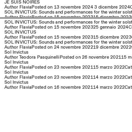
Altre Attività
JE SUIS NOIRES
Author
Flavia
Posted on
13 novembre 2024
3 dicembre 2024
SOL INVICTUS: Sounds and performances for the winter sols
Author
Flavia
Posted on
15 novembre 2023
15 dicembre 2023
NEWSLETTER
SOL INVICTUS: Sounds and performances for the winter solst
Registrati alla nostra newsletter per ricevere informazioni sui n
Author
Flavia
Posted on
15 novembre 2023
25 gennaio 2024
C
SOL INVICTUS
Author
Flavia
Posted on
15 novembre 2023
15 dicembre 2023
SOL INVICTUS: Sounds and performances for the winter sols
Author
Flavia
Posted on
24 novembre 2022
19 dicembre 2022
Facebook
Instagram
Linkedin
Vimeo
Sol Invictus
Author
Teodora Pasquinelli
Posted on
26 novembre 2021
15 m
Sol Invictus
Author
Flavia
Posted on
23 novembre 2021
15 marzo 2022
Cat
Sol Invictus
Author
Flavia
Posted on
23 novembre 2021
14 marzo 2022
Cat
Sol Invictus
Author
Flavia
Posted on
16 novembre 2021
14 marzo 2022
Cat