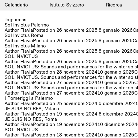
Calendario
Istituto Svizzero
Ricerca
Calendario
Tag:
xmas
Sol Invictus Palermo
Istituto Svizzero
Author
Flavia
Posted on
26 novembre 2025
8 gennaio 2026
Ca
Sol Invictus Roma
Author
Flavia
Posted on
26 novembre 2025
8 gennaio 2026
Ca
Ricerca
Sol Invictus Milano
Author
Flavia
Posted on
26 novembre 2025
8 gennaio 2026
Ca
Residenze
SOL INVICTUS
Author
Flavia
Posted on
26 novembre 2025
8 gennaio 2026
Ca
SOL INVICTUS: Sounds and performances for the winter sols
Archivio
Author
Flavia
Posted on
28 novembre 2024
10 gennaio 2025
C
SOL INVICTUS: Sounds and performances for the winter solst
Blog
Author
Flavia
Posted on
27 novembre 2024
10 gennaio 2025
C
SOL INVICTUS: Sounds and performances for the winter solst
Author
Flavia
Posted on
27 novembre 2024
10 gennaio 2025
C
Organizzazione
I Pomeriggi a Palermo
Author
Flavia
Posted on
25 novembre 2024
5 dicembre 2024
Biblioteca
JE SUIS NOIRES, Milano
Author
Flavia
Posted on
19 novembre 2024
6 dicembre 2024
JE SUIS NOIRES, Roma
Jobs
Author
Flavia
Posted on
19 novembre 2024
10 dicembre 2024
SOL INVICTUS
Author
Flavia
Posted on
13 novembre 2024
10 gennaio 2025
C