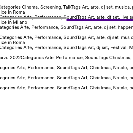
Categories
Cinema
,
Screening
,
Talk
Tags
Art
,
arte
,
dj set
,
musica
,
tice in Roma
Categories
Arte
,
Performance
,
Sound
Tags
Art
,
arte
,
df set
,
live s
ice in Milano
ostri eventi
ategories
Arte
,
Performance
,
Sound
Tags
Art
,
arte
,
dj set
,
happen
Categories
Arte
,
Performance
,
Sound
Tags
Art
,
arte
,
dj set
,
musi
tice in Roma
Categories
Arte
,
Performance
,
Sound
Tags
Art
,
dj set
,
Festival
,
M
Privacy Policy
arzo 2022
Categories
Arte
,
Performance
,
Sound
Tags
Christmas
,
egories
Arte
,
Performance
,
Sound
Tags
Art
,
Christmas
,
Natale
,
p
egories
Arte
,
Performance
,
Sound
Tags
Art
,
Christmas
,
Natale
,
p
egories
Arte
,
Performance
,
Sound
Tags
Art
,
Christmas
,
Natale
,
p