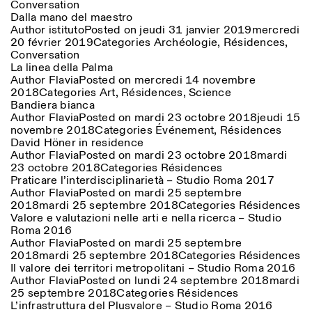
Conversation
Dalla mano del maestro
Author
istituto
Posted on
jeudi 31 janvier 2019
mercredi
20 février 2019
Categories
Archéologie
,
Résidences
,
Conversation
La linea della Palma
Author
Flavia
Posted on
mercredi 14 novembre
2018
Categories
Art
,
Résidences
,
Science
Bandiera bianca
Author
Flavia
Posted on
mardi 23 octobre 2018
jeudi 15
novembre 2018
Categories
Événement
,
Résidences
David Höner in residence
Author
Flavia
Posted on
mardi 23 octobre 2018
mardi
23 octobre 2018
Categories
Résidences
Praticare l’interdisciplinarietà – Studio Roma 2017
Author
Flavia
Posted on
mardi 25 septembre
2018
mardi 25 septembre 2018
Categories
Résidences
Valore e valutazioni nelle arti e nella ricerca – Studio
Roma 2016
Author
Flavia
Posted on
mardi 25 septembre
2018
mardi 25 septembre 2018
Categories
Résidences
Il valore dei territori metropolitani – Studio Roma 2016
Author
Flavia
Posted on
lundi 24 septembre 2018
mardi
25 septembre 2018
Categories
Résidences
L’infrastruttura del Plusvalore – Studio Roma 2016