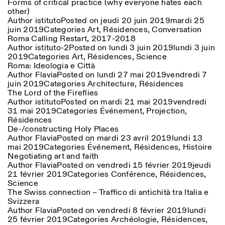
Forms of critical practice (why everyone hates each
other)
Author
istituto
Posted on
jeudi 20 juin 2019
mardi 25
juin 2019
Categories
Art
,
Résidences
,
Conversation
Roma Calling Restart, 2017-2018
Author
istituto-2
Posted on
lundi 3 juin 2019
lundi 3 juin
2019
Categories
Art
,
Résidences
,
Science
Roma: Ideologia e Città
Author
Flavia
Posted on
lundi 27 mai 2019
vendredi 7
juin 2019
Categories
Architecture
,
Résidences
The Lord of the Fireflies
Author
istituto
Posted on
mardi 21 mai 2019
vendredi
31 mai 2019
Categories
Événement
,
Projection
,
Résidences
De-/constructing Holy Places
Author
Flavia
Posted on
mardi 23 avril 2019
lundi 13
mai 2019
Categories
Événement
,
Résidences
,
Histoire
Negotiating art and faith
Author
Flavia
Posted on
vendredi 15 février 2019
jeudi
21 février 2019
Categories
Conférence
,
Résidences
,
Science
The Swiss connection – Traffico di antichità tra Italia e
Svizzera
Author
Flavia
Posted on
vendredi 8 février 2019
lundi
25 février 2019
Categories
Archéologie
,
Résidences
,