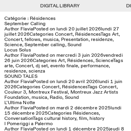
DIGITAL LIBRARY
DIGITAL LIBRARY
DIG
DIG
1
Catégorie :
Résidences
Menu
CLOSE
Information
Filtres
CLOSE
CLOSE
September Calling
Author
Flavia
Posted on
lundi 20 juillet 2026
lundi 27
juillet 2026
Categories
Concert
,
Résidences
Tags
Art
,
Lingua
Area
EN
IT
DE
Reset
FR
ISTITUTO SVIZZERO
Villa Maraini
Concert
,
fellows
,
musica
,
Presentation
,
residenze
,
ROME
Via Ludovisi 48
Art
Résidences
Sciences
Science
,
September calling
,
Sound
00187 Roma
Calendrier
Locus Solus
+39 06 420 421
Istituto Svizzero
Author
Flavia
Posted on
mercredi 3 juin 2026
vendredi
roma@istitutosvizzero.it
Recherche
Lieu
Reset
26 juin 2026
Categories
Art
,
Résidences
,
Science
Tags
Résidences
arte
,
Concert
,
dj set
,
evento finale
,
performance
,
Par transport public: Istituto
Archives
Rome
All
Milan
residenze
,
scienza
Svizzero est situé près du
Blog
SOUND TALES
métro A arrêt Barberini
Organisation
Author
Flavia
Posted on
lundi 20 avril 2026
lundi 1 juin
Catégorie
Reset
Bibliothèque
2026
Categories
Concert
,
Résidences
Tags
Concert
,
HORAIRES DE LA
Jobs
Couleur 3
,
Montreux Festival
,
Montreux Jazz Artists
09:00–13:30, 14:30–18:00
RÉCEPTION:
All
Autres Activités
Foundation
,
musica
,
Radio
,
Sound
LUN-VEN
L’Ultima Notte
Anthropologie
Archéologie
Author
Flavia
Posted on
mardi 2 décembre 2025
lundi
HORAIRES DE VISITE:
Atlas Studios
NEWSLETTER
Architecture
Art
15 décembre 2025
Categories
Résidences
,
Mercredi/Vendredi:
Inscrivez-vous à notre newsletter pour recevoir
Conversation
Tags
cultural history
,
film
,
history
14h30–18h30
informations sur nos événements
Astrophysique
Présentation livre
I Pomeriggi a Palermo
Jeudi: 14h30–20h00
Author
Flavia
Posted on
lundi 1 décembre 2025
jeudi 8
Samedi/Dimanche: 11h00–
More Options...