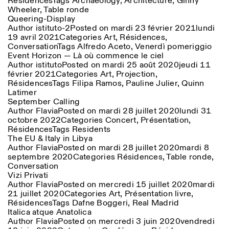
Résidences
Tags
Archaeology
,
Architecture
,
Ginny
Wheeler
,
Table ronde
Queering-Display
Author
istituto-2
Posted on
mardi 23 février 2021
lundi
19 avril 2021
Categories
Art
,
Résidences
,
Conversation
Tags
Alfredo Aceto
,
Venerdì pomeriggio
Event Horizon — Là où commence le ciel
Author
istituto
Posted on
mardi 25 août 2020
jeudi 11
février 2021
Categories
Art
,
Projection
,
Résidences
Tags
Filipa Ramos
,
Pauline Julier
,
Quinn
Latimer
September Calling
Author
Flavia
Posted on
mardi 28 juillet 2020
lundi 31
octobre 2022
Categories
Concert
,
Présentation
,
Résidences
Tags
Residents
The EU & Italy in Libya
Author
Flavia
Posted on
mardi 28 juillet 2020
mardi 8
septembre 2020
Categories
Résidences
,
Table ronde
,
Conversation
Vizi Privati
Author
Flavia
Posted on
mercredi 15 juillet 2020
mardi
21 juillet 2020
Categories
Art
,
Présentation livre
,
Résidences
Tags
Dafne Boggeri
,
Real Madrid
Italica atque Anatolica
Author
Flavia
Posted on
mercredi 3 juin 2020
vendredi