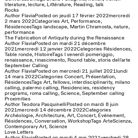
literature
,
lecture
,
Littérature
,
Reading
,
talk
Rocks
Author
Flavia
Posted on
jeudi 17 février 2022
mercredi
2 mars 2022
Categories
Art
,
Performance
,
Résidences
Tags
landscape
,
Martin Chramosta
,
nature
,
performance
The Fabrication of Antiquity during the Renaissance
Author
Flavia
Posted on
mardi 21 décembre
Designed by Dallas
2021
mercredi 12 janvier 2022
Categories
Résidences
,
Table ronde
,
Histoire
Tags
I venerdì pomeriggio
,
renaissance
,
rinascimento
,
Round table
,
storia dell'arte
September Calling
Author
Flavia
Posted on
mercredi 21 juillet 2021
lundi
14 mars 2022
Categories
Concert
,
Présentation
,
Résidences
Tags
Art
,
fellows
,
interdisciplinarity
,
milano
calling
,
palermo calling
,
Residencies
,
residency
programs
,
roma calling
,
Science
,
September calling
Proximities
Author
Teodora Pasquinelli
Posted on
mardi 8 juin
2021
mercredi 14 décembre 2022
Categories
Archéologie
,
Architecture
,
Art
,
Concert
,
Événement
,
Résidences
,
Conversation
,
Workshop
Tags
ArteScienza
,
Contemporary Art
,
Scienze
Love Letters
Author
Flavia
Posted on
mardi 4 mai 2021
vendredi 28