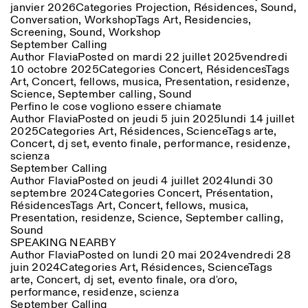
janvier 2026
Categories
Projection
,
Résidences
,
Sound
,
18h30
Conversation
,
Workshop
Tags
Art
,
Residencies
,
Facebook
Screening
Instagram
,
Sound
,
Linkedin
Workshop
Vimeo
VISITES GUIDÉES:
Seulement sur rendez-vous
Length
September Calling
(italien, anglais)
Privacy Policy
Author
Flavia
Posted on
mardi 22 juillet 2025
vendredi
Tarif: 10€ par personne
1
365
10 octobre 2025
Categories
Concert
,
Résidences
Tags
Pour réservations:
Art
,
Concert
,
fellows
,
musica
,
Presentation
,
residenze
,
> 1
visite@istitutosvizzero.it
Science
,
September calling
,
Sound
Perfino le cose vogliono essere chiamate
Animaux non admis
Author
Flavia
Posted on
jeudi 5 juin 2025
lundi 14 juillet
2025
Categories
Art
,
Résidences
,
Science
Tags
arte
,
Concert
,
dj set
,
evento finale
,
performance
,
residenze
,
scienza
September Calling
Author
Flavia
Posted on
jeudi 4 juillet 2024
lundi 30
septembre 2024
Categories
Concert
,
Présentation
,
Résidences
Tags
Art
,
Concert
,
fellows
,
musica
,
Presentation
,
residenze
,
Science
,
September calling
,
Sound
SPEAKING NEARBY
Author
Flavia
Posted on
lundi 20 mai 2024
vendredi 28
juin 2024
Categories
Art
,
Résidences
,
Science
Tags
arte
,
Concert
,
dj set
,
evento finale
,
ora d'oro
,
performance
,
residenze
,
scienza
September Calling