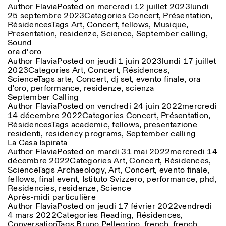
Author
Flavia
Posted on
mercredi 12 juillet 2023
lundi
25 septembre 2023
Categories
Concert
,
Présentation
,
ISTITUTO SVIZZERO
Sede di Milano
Résidences
Tags
Art
,
Concert
,
fellows
,
Musique
,
MILAN
Via Vecchio Politecnico 3
Presentation
,
residenze
,
Science
,
September calling
,
20121 Milan
Sound
+39 02 76 01 61 18
ora d’oro
milano@istitutosvizzero.it
Author
Flavia
Posted on
jeudi 1 juin 2023
lundi 17 juillet
2023
Categories
Art
,
Concert
,
Résidences
,
HORAIRES DE VISITE:
I’ll miss you when I scroll
Science
Tags
arte
,
Concert
,
dj set
,
evento finale
,
ora
away
d'oro
,
performance
,
residenze
,
scienza
Lundi–vendredi : 11h00–
September Calling
17h00
Author
Flavia
Posted on
vendredi 24 juin 2022
mercredi
Jeudi : 11h00–20h00
14 décembre 2022
Categories
Concert
,
Présentation
,
Samedi : 14h00–18h00
Résidences
Tags
academic
,
fellows
,
presentazione
Dimanche : fermé
residenti
,
residency programs
,
September calling
La Casa Ispirata
Author
Flavia
Posted on
mardi 31 mai 2022
mercredi 14
décembre 2022
Categories
Art
,
Concert
,
Résidences
,
Science
Tags
Archaeology
,
Art
,
Concert
,
evento finale
,
fellows
,
final event
,
Istituto Svizzero
,
performance
,
phd
,
Residencies
,
residenze
,
Science
Après-midi particulière
Author
Flavia
Posted on
jeudi 17 février 2022
vendredi
4 mars 2022
Categories
Reading
,
Résidences
,
Conversation
Tags
Bruno Pellegrino
,
french
,
french