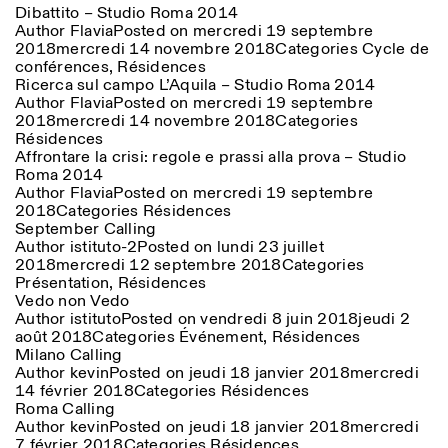
Dibattito – Studio Roma 2014
Author
Flavia
Posted on
mercredi 19 septembre
2018
mercredi 14 novembre 2018
Categories
Cycle de
conférences
,
Résidences
Ricerca sul campo L’Aquila – Studio Roma 2014
Author
Flavia
Posted on
mercredi 19 septembre
2018
mercredi 14 novembre 2018
Categories
Résidences
Affrontare la crisi: regole e prassi alla prova – Studio
Roma 2014
Author
Flavia
Posted on
mercredi 19 septembre
2018
Categories
Résidences
September Calling
Author
istituto-2
Posted on
lundi 23 juillet
2018
mercredi 12 septembre 2018
Categories
Présentation
,
Résidences
Vedo non Vedo
Author
istituto
Posted on
vendredi 8 juin 2018
jeudi 2
août 2018
Categories
Événement
,
Résidences
Milano Calling
Author
kevin
Posted on
jeudi 18 janvier 2018
mercredi
Photo series documenting Swiss innovation in
14 février 2018
Categories
Résidences
architecture, engineering, and materials for sustainable
Roma Calling
environments. Fabrication and Construction of Tor
Author
kevin
Posted on
jeudi 18 janvier 2018
mercredi
Alva, 3D-Concrete extrusion, ETHZ RFL. ©
Girts
7 février 2018
Categories
Résidences
Apskalns