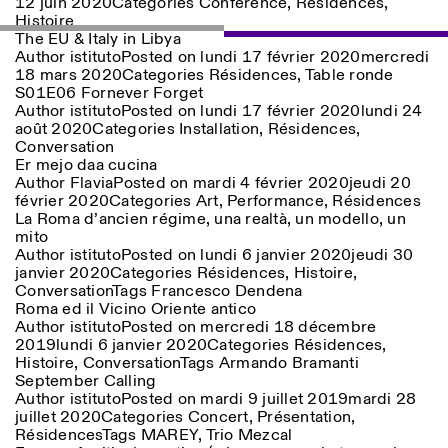
12 juin 2020
Categories
Conférence
,
Résidences
,
Histoire
The EU & Italy in Libya
Author
istituto
Posted on
lundi 17 février 2020
mercredi
18 mars 2020
Categories
Résidences
,
Table ronde
S01E06 Fornever Forget
Author
istituto
Posted on
lundi 17 février 2020
lundi 24
août 2020
Categories
Installation
,
Résidences
,
Conversation
Er mejo daa cucina
Author
Flavia
Posted on
mardi 4 février 2020
jeudi 20
février 2020
Categories
Art
,
Performance
,
Résidences
La Roma d’ancien régime, una realtà, un modello, un
mito
Author
istituto
Posted on
lundi 6 janvier 2020
jeudi 30
janvier 2020
Categories
Résidences
,
Histoire
,
Conversation
Tags
Francesco Dendena
Roma ed il Vicino Oriente antico
Author
istituto
Posted on
mercredi 18 décembre
2019
lundi 6 janvier 2020
Categories
Résidences
,
Histoire
,
Conversation
Tags
Armando Bramanti
September Calling
Author
istituto
Posted on
mardi 9 juillet 2019
mardi 28
juillet 2020
Categories
Concert
,
Présentation
,
Résidences
Tags
MAREY
,
Trio Mezcal