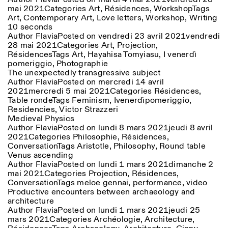
mai 2021
Categories
Art
,
Résidences
,
Workshop
Tags
Art
,
Contemporary Art
,
Love letters
,
Workshop
,
Writing
10 seconds
Author
Flavia
Posted on
vendredi 23 avril 2021
vendredi
28 mai 2021
Categories
Art
,
Projection
,
Résidences
Tags
Art
,
Hayahisa Tomyiasu
,
I venerdì
pomeriggio
,
Photographie
The unexpectedly transgressive subject
Author
Flavia
Posted on
mercredi 14 avril
2021
mercredi 5 mai 2021
Categories
Résidences
,
Table ronde
Tags
Feminism
,
Ivenerdìpomeriggio
,
Residencies
,
Victor Strazzeri
Medieval Physics
Author
Flavia
Posted on
lundi 8 mars 2021
jeudi 8 avril
2021
Categories
Philosophie
,
Résidences
,
Conversation
Tags
Aristotle
,
Philosophy
,
Round table
Venus ascending
Author
Flavia
Posted on
lundi 1 mars 2021
dimanche 2
mai 2021
Categories
Projection
,
Résidences
,
Conversation
Tags
meloe gennai
,
performance
,
video
Productive encounters between archaeology and
architecture
Author
Flavia
Posted on
lundi 1 mars 2021
jeudi 25
mars 2021
Categories
Archéologie
,
Architecture
,