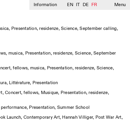
Information
EN
IT
DE
FR
Menu
sica
,
Presentation
,
residenze
,
Science
,
September calling
,
ows
,
musica
,
Presentation
,
residenze
,
Science
,
September
ncert
,
fellows
,
musica
,
Presentation
,
residenze
,
Science
,
tura
,
Littérature
,
Presentation
rt
,
Concert
,
fellows
,
Musique
,
Presentation
,
residenze
,
,
performance
,
Presentation
,
Summer School
ok Launch
,
Contemporary Art
,
Hannah Villiger
,
Post War Art
,