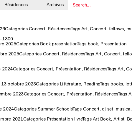
Résidences
Archives
1
026
Categories
Concert
,
Résidences
Tags
Art
,
Concert
,
fellows
,
mu
50–1300
bre 2025
Categories
Book presentation
Tags
book
,
Presentation
obre 2025
Categories
Concert
,
Résidences
Tags
Art
,
Concert
,
fell
e 2024
Categories
Concert
,
Présentation
,
Résidences
Tags
Art
,
Co
i 13 octobre 2023
Categories
Littérature
,
Reading
Tags
books
,
let
tembre 2023
Categories
Concert
,
Présentation
,
Résidences
Tags
A
re 2024
Categories
Summer Schools
Tags
Concert
,
dj set
,
musica
tembre 2021
Categories
Présentation livre
Tags
Art Book
,
Artist
,
Bo