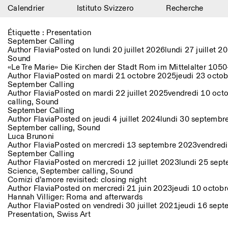
Calendrier
Istituto Svizzero
Recherche
Calendrier
Étiquette :
Presentation
September Calling
Istituto Svizzero
Author
Flavia
Posted on
lundi 20 juillet 2026
lundi 27 juillet 2
Sound
«Le Tre Marie» Die Kirchen der Stadt Rom im Mittelalter 10
Recherche
Author
Flavia
Posted on
mardi 21 octobre 2025
jeudi 23 octo
September Calling
Résidences
Author
Flavia
Posted on
mardi 22 juillet 2025
vendredi 10 oct
calling
,
Sound
September Calling
Archives
Author
Flavia
Posted on
jeudi 4 juillet 2024
lundi 30 septembr
September calling
,
Sound
Blog
Luca Brunoni
Author
Flavia
Posted on
mercredi 13 septembre 2023
vendred
September Calling
Organisation
Author
Flavia
Posted on
mercredi 12 juillet 2023
lundi 25 sep
Science
,
September calling
,
Sound
Bibliothèque
Comizi d’amore revisited: closing night
Author
Flavia
Posted on
mercredi 21 juin 2023
jeudi 10 octob
Hannah Villiger: Roma and afterwards
Jobs
Author
Flavia
Posted on
vendredi 30 juillet 2021
jeudi 16 sep
Presentation
,
Swiss Art