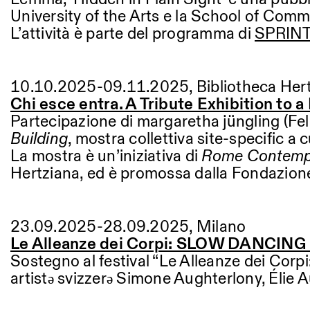
Other Activities
University of the Arts e la School of Co
L’attività è parte del programma di
SPRINT—
NEWSLETTER
Signup to our newsletter to receive updates about our events
10.10.2025-09.11.2025, Bibliotheca Her
Chi esce entra. A Tribute Exhibition to 
Facebook
Instagram
Linkedin
Vimeo
Partecipazione di margaretha jüngling (F
Building
, mostra collettiva site-specific a
La mostra è un’iniziativa di
Rome Contemp
Hertziana, ed è promossa dalla Fondazion
23.09.2025-28.09.2025, Milano
Le Alleanze dei Corpi: SLOW DANCI
Sostegno al festival “Le Alleanze dei Corpi
artistə svizzerə Simone Aughterlony, Élie A