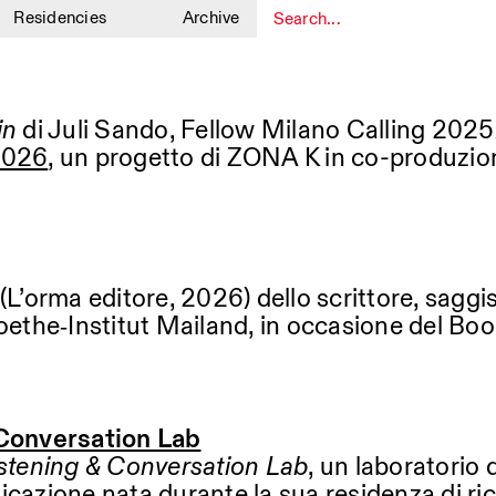
Residencies
Archive
1
in
di Juli Sando, Fellow Milano Calling 2025
 2026
, un progetto di ZONA K in co-produzio
 (L’orma editore, 2026) dello scrittore, sag
Goethe‑Institut Mailand, in occasione del Bo
onversation Lab
ening & Conversation Lab
, un laboratorio 
icazione nata durante la sua residenza di ric