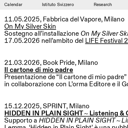
Calendar
Istituto Svizzero
Research
Calendar
11.05.2025, Fabbrica del Vapore, Milano
On My Silver Skin
Istituto Svizzero
Sostegno all’installazione
On My Silver Sk
Research
17.05.2026 nell’ambito del
LIFE Festival
Residencies
21.03.2026, Book Pride, Milano
Archive
Il cartone di mio padre
Blog
Presentazione de “Il cartone di mio padre”
in collaborazione con L’orma Editore e il 
Organisation
Library
15.12.2025, SPRINT, Milano
Jobs
HIDDEN IN PLAIN SIGHT～Listening & C
Supporto a
HIDDEN IN PLAIN SIGHT～List
Lemma, ‘Hidden in Plain Sight’ è una pubbl