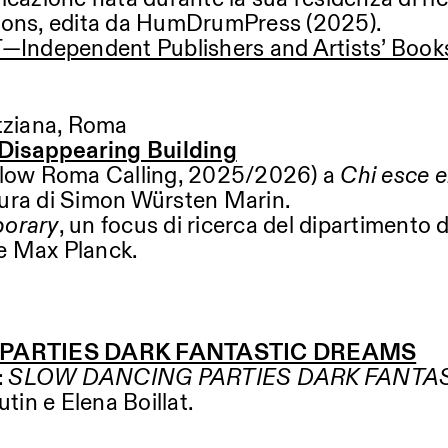
mmons, edita da HumDrumPress (2025).
Independent Publishers and Artists’ Book
tziana, Roma
a Disappearing Building
Privacy Policy
ellow Roma Calling, 2025/2026) a
Chi esce e
 cura di Simon Würsten Marin.
orary
, un focus di ricerca del dipartimento 
e Max Planck.
NG PARTIES DARK FANTASTIC DREAMS
:
SLOW DANCING PARTIES DARK FANTA
utin e Elena Boillat.