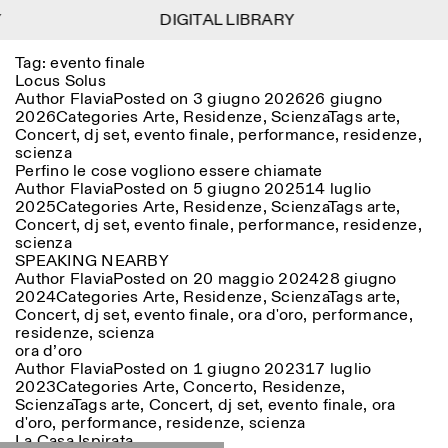
DIGITAL LIBRARY
DIGITAL LIBRARY
1
Tag:
evento finale
Menu
Close
Information
Filtri
Close
Close
Locus Solus
Author
Flavia
Posted on
3 giugno 2026
26 giugno
2026
Categories
Arte
,
Residenze
,
Scienza
Tags
arte
,
Lingua
Area di appartenenza
EN
IT
DE
Reset
FR
ISTITUTO SVIZZERO
Villa Maraini
Concert
,
dj set
,
evento finale
,
performance
,
residenze
,
ROMA
Via Ludovisi 48
Arte
Residenze
Scienze
scienza
00187 Roma
Calendario
Perfino le cose vogliono essere chiamate
+39 06 420 421
Istituto Svizzero
Author
Flavia
Posted on
5 giugno 2025
14 luglio
roma@istitutosvizzero.it
Ricerca
Luogo
Reset
2025
Categories
Arte
,
Residenze
,
Scienza
Tags
arte
,
Residenze
Concert
,
dj set
,
evento finale
,
performance
,
residenze
,
Trasporto pubblico:
Archivio
Roma
Tutte
Milano
scienza
l’Istituto Svizzero si trova
Blog
SPEAKING NEARBY
vicino alla metro A fermata
Organizzazione
Author
Flavia
Posted on
20 maggio 2024
28 giugno
Barberini
Categoria
Reset
Biblioteca
2024
Categories
Arte
,
Residenze
,
Scienza
Tags
arte
,
Jobs
Concert
,
dj set
,
evento finale
,
ora d'oro
,
performance
,
ORARI PORTINERIA:
Tutte le categorie
Altre Attività
residenze
,
scienza
09:00–13:30, 14:30–18:00
LUN-VEN
ora d’oro
Antropologia
Archeologia
Author
Flavia
Posted on
1 giugno 2023
17 luglio
NEWSLETTER
Architettura
Arte
2023
Categories
Arte
,
Concerto
,
Residenze
,
ORARI MOSTRE:
Atlas Studios
Registrati alla nostra newsletter per ricevere
Scienza
Tags
arte
,
Concert
,
dj set
,
evento finale
,
ora
Mercoledì/Venerdì: 14:30-
informazioni sui nostri eventi
Astrofisica
Book launch
d'oro
,
performance
,
residenze
,
scienza
18:30
La Casa Ispirata
Giovedì: 14:30-20:00
Altre opzioni...