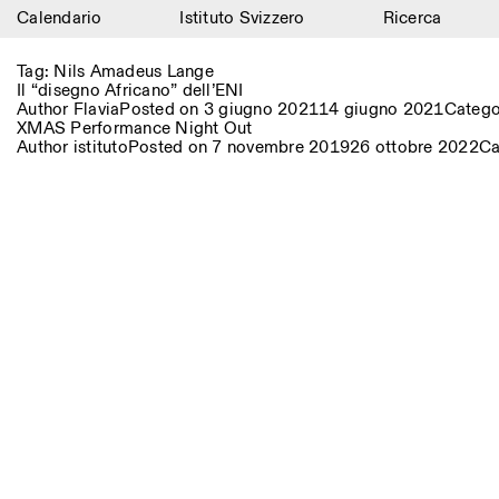
Calendario
Istituto Svizzero
Ricerca
Calendario
Tag:
Nils Amadeus Lange
Il “disegno Africano” dell’ENI
Istituto Svizzero
Author
Flavia
Posted on
3 giugno 2021
14 giugno 2021
Catego
XMAS Performance Night Out
Author
istituto
Posted on
7 novembre 2019
26 ottobre 2022
Ca
Ricerca
Residenze
Archivio
Blog
Organizzazione
Biblioteca
Jobs