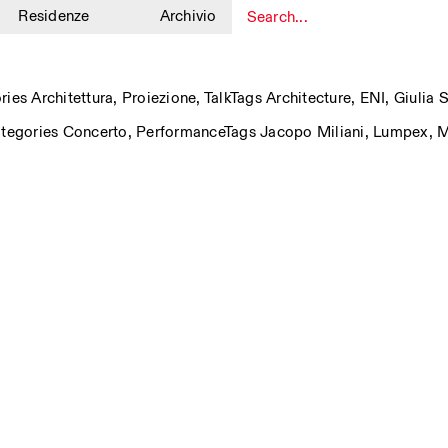
Residenze
Archivio
1
ries
Architettura
,
Proiezione
,
Talk
Tags
Architecture
,
ENI
,
Giulia 
tegories
Concerto
,
Performance
Tags
Jacopo Miliani
,
Lumpex
,
M