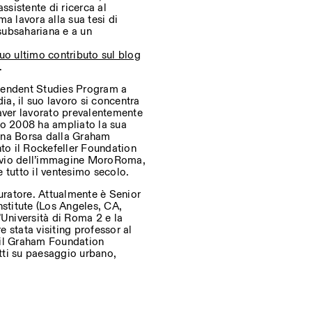
ssistente di ricerca al
a lavora alla sua tesi di
a subsahariana e a un
 suo ultimo contributo sul blog
.
pendent Studies Program a
a, il suo lavoro si concentra
 aver lavorato prevalentemente
no 2008 ha ampliato la sua
una Borsa dalla Graham
to il Rockefeller Foundation
hivio dell’immagine MoroRoma,
 tutto il ventesimo secolo.
Curatore. Attualmente è Senior
nstitute (Los Angeles, CA,
’Università di Roma 2 e la
e stata visiting professor al
il
Graham Foundation
tti su paesaggio urbano,
, engineering, and materials
n of Tor Alva, 3D-Concrete
edits: Eni Historical Archive