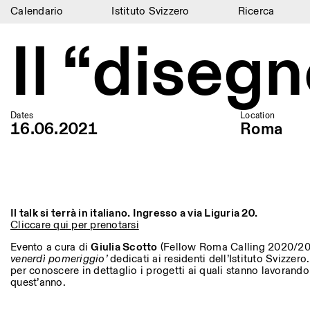
Calendario
Istituto Svizzero
Ricerca
Calendario
Il “diseg
Istituto Svizzero
Ricerca
Dates
Location
Residenze
16.06.2021
Roma
Archivio
Blog
Organizzazione
Il talk si terrà in italiano. Ingresso a via Liguria 20.
Cliccare qui per prenotarsi
Biblioteca
Evento a cura di
Giulia Scotto
(Fellow Roma Calling 2020/2021)
venerdì pomeriggio’
dedicati ai residenti dell’Istituto Svizzer
Jobs
per conoscere in dettaglio i progetti ai quali stanno lavorando
quest’anno.