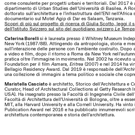
come consulente per progetti urbani e territoriali. Dal 2017 è a
dipartimento di Urban Studies dell’Università di Basilea. A Rom
dottorato sull’architettura e l’infrastruttura dell’ENI nell’Afric
documentario sul Motel Agip di Dar es Salaam, Tanzania.
Scopri di più sul progetto di ricerca di Giulia Scotto, leggi il
dell’Istituto Svizzero sul sito del quotidiano svizzero
Le Temps
Caterina Borelli
si è laureata presso il Whitney Museum Inde
New York (1987/88). Attingendo da antropologia, storia e medi
sull’interazione delle persone con l’ambiente costruito. Dopo
a video e film, dopo il ritorno a Roma da New York nell’autun
pratica oltre l’immagine in movimento. Nel 2002 ha ricevuto 
Foundation per il film
Asmara, Eritrea
(2007) e nel 2014 ha vin
Bellagio Residency Award. Dal 2019 è responsabile dell’Arc
una collezione di immagini a tema politico e sociale che copre
Maristella Casciato
è architetto, Storico dell’Architettura e 
Curator, Head of Architectural Collections al Getty Research I
USA). Ha insegnato presso la Facoltà di Ingegneria Civile dell
Facoltà di Architettura dell’Università di Bologna, oltre a esser
MIT, alla Harvard University e alla
Cornell University. Ha vinto 
Publication Award nel 2016 e ha pubblicato innumerevoli scri
architettura contemporanea e storia dell’architettura.
Photo series documenting Swiss innovation in architecture
for sustainable environments. Fabrication and Constructio
extrusion, ETHZ RFL. ©
Agip Motel and Gas station in Dar es Salaam, Tanzania. Cr
Girts Apskalns