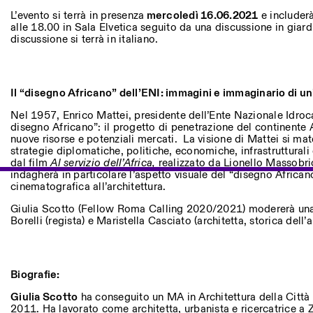
Altre Attività
L’evento si terrà in presenza
mercoledì 16.06.2021
e includer
alle 18.00 in Sala Elvetica seguito da una discussione in giard
discussione si terrà in italiano.
NEWSLETTER
Registrati alla nostra newsletter per ricevere informazioni sui n
Il “disegno Africano” dell’ENI: immagini e immaginario di u
Facebook
Instagram
Linkedin
Vimeo
Nel 1957, Enrico Mattei, presidente dell’Ente Nazionale Idroca
disegno Africano”: il progetto di penetrazione del continente 
nuove risorse e potenziali mercati. La visione di Mattei si mate
strategie diplomatiche, politiche, economiche, infrastrutturali
dal film
Al servizio dell’Africa,
realizzato da Lionello Massobrio
indagherà in particolare l’aspetto visuale del “disegno African
cinematografica all’architettura.
Giulia Scotto (Fellow Roma Calling 2020/2021) modererà una
Borelli (regista) e Maristella Casciato (architetta, storica dell’a
Biografie:
Giulia Scotto
ha conseguito un MA in Architettura della Città a
2011. Ha lavorato come architetta, urbanista e ricercatrice a 