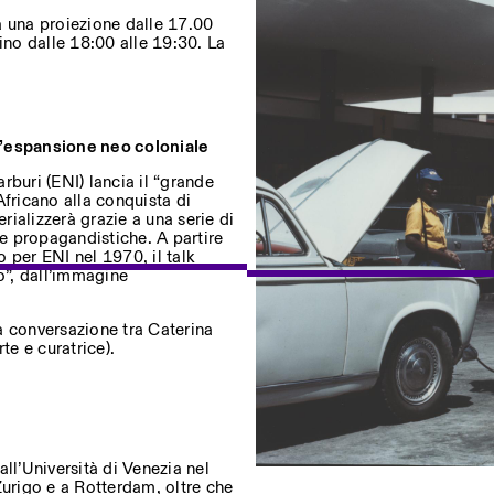
à una proiezione dalle 17.00
ino dalle 18:00 alle 19:30. La
ostri eventi
n’espansione neo coloniale
Privacy Policy
rburi (ENI) lancia il “grande
Africano alla conquista di
rializzerà grazie a una serie di
 e propagandistiche. A partire
 per ENI nel 1970, il talk
o”, dall’immagine
 conversazione tra Caterina
rte e curatrice).
ll’Università di Venezia nel
Zurigo e a Rotterdam, oltre che