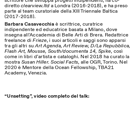
scrittore che sviluppa progetti indipendenti, ha co-
diretto
clearview.ltd
a Londra (2016-2018), e ha preso
parte al team curatoriale della XIII Triennale Baltica
(2017-2018).
Barbara Casavecchia
è scrittrice, curatrice
indipendente ed educatrice basata a Milano, dove
insegna all’Accademia di Belle Arti di Brera. Redattrice
freelance di
Frieze
, i suoi articoli e saggi sono apparsi
tra gli altri su
Art Agenda, Art Review, D/La Repubblica,
Flash Art, Mousse, South/documenta 14, Spike
, così
come in libri d’artista e cataloghi. Nel 2018 ha curato la
mostra
Susan Hiller. Social Facts
, alle OGR, Torino. Nel
2020 è Mentore della Ocean Fellowship, TBA21
Academy, Venezia.
“Unsetting”, video completo del talk: