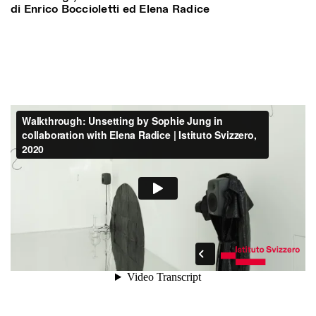
di Enrico Boccioletti ed Elena Radice
ISTITUTO SVIZZERO
Sede di Milano
MILANO
Via Vecchio Politecnico 3
20121 Milano
+39 02 76 01 61 18
milano@istitutosvizzero.it
ORARI MOSTRE:
I’ll miss you when I scroll
away:
Lunedì/Venerdì: 11:00-
17:00
Giovedì: 11:00-20:00
Sabato: 14:00-18:00
Domenica chiuso