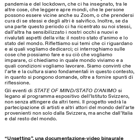
Sabato/Domenica: 11:00-
pandemia e del lockdown, che ci ha insegnato, tra le
18:30
altre cose, che leggere apre mondi, che le persone
Facebook
Instagram
Linkedin
Vimeo
possono essere vicine anche su Zoom, o che prendersi
Durata (giorni)
VISITE GUIDATE:
Solo su prenotazione
cura di se stessi e degli altri è salvifico. Inoltre, se da
Privacy Policy
(italiano, inglese)
una parte questo periodo ci ha ricentrato su noi stessi,
1
365
Tariffa: 10€ per persona
dall’altra ha sensibilizzato i nostri occhi a nuovi e
Per prenotazioni:
> 1
rivalutati aspetti della vita: il nostro stato d’animo e lo
visite@istitutosvizzero.it
stato del mondo. Riflettiamo sui temi che ci riguardano
e ai quali vogliamo dedicarci; ci interroghiamo sulle
Ingresso non consentito
cose che possiamo fare e su ciò che vogliamo
agli animali
imparare, ci chiediamo in quale mondo viviamo e a
quali condizioni vogliamo lavorare. Siamo convinti che
l’arte e la cultura siano fondamentali in questo contesto,
in quanto si pongono domande, oltre a fornire spunti di
riflessione.
Gli eventi di
STATE OF MIND/STATO D’ANIMO
si
legano al programma espositivo dell’Istituto Svizzero,
non senza attingere da altri temi. Il progetto vedrà la
partecipazione di artisti e altri attori del mondo dell’arte
provenienti non solo dalla Svizzera, ma anche dall’Italia
e dal resto del mondo.
“Unsetting”, una documentazione-video binaurale