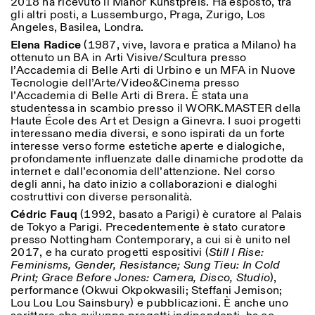
2018 ha ricevuto il Manor Kunstpreis. Ha esposto, tra
gli altri posti, a Lussemburgo, Praga, Zurigo, Los
Angeles, Basilea, Londra.
Elena Radice
(1987, vive, lavora e pratica a Milano) ha
ottenuto un BA in Arti Visive/Scultura presso
l’Accademia di Belle Arti di Urbino e un MFA in Nuove
Tecnologie dell’Arte/Video&Cinema presso
l’Accademia di Belle Arti di Brera. È stata una
studentessa in scambio presso il WORK.MASTER della
Haute École des Art et Design a Ginevra. I suoi progetti
interessano media diversi, e sono ispirati da un forte
interesse verso forme estetiche aperte e dialogiche,
profondamente influenzate dalle dinamiche prodotte da
internet e dall’economia dell’attenzione. Nel corso
degli anni, ha dato inizio a collaborazioni e dialoghi
costruttivi con diverse personalità.
Cédric Fauq
(1992, basato a Parigi) è curatore al Palais
de Tokyo a Parigi. Precedentemente è stato curatore
presso Nottingham Contemporary, a cui si è unito nel
2017, e ha curato progetti espositivi (
Still I Rise:
Feminisms, Gender, Resistance; Sung Tieu: In Cold
Print; Grace Before Jones: Camera, Disco, Studio
),
performance (Okwui Okpokwasili; Steffani Jemison;
Lou Lou Lou Sainsbury) e pubblicazioni. È anche uno