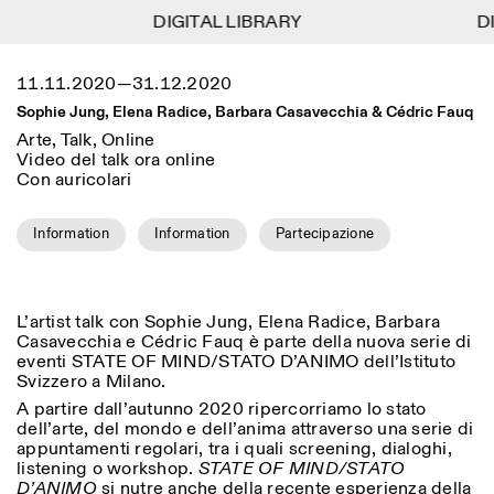
DIGITAL LIBRARY
DIGITAL LIBRARY
DI
DI
1
Menu
Close
11.11.2020—31.12.2020
Information
Filtri
Close
Close
Sophie Jung, Elena Radice, Barbara Casavecchia & Cédric Fauq
Lingua
Area di appartenenza
EN
IT
DE
Reset
FR
ISTITUTO SVIZZERO
Villa Maraini
Arte, Talk, Online
ROMA
Via Ludovisi 48
Video del talk ora online
Arte
Residenze
Scienze
00187 Roma
Calendario
Con auricolari
+39 06 420 421
Istituto Svizzero
roma@istitutosvizzero.it
Ricerca
Luogo
Reset
Information
Information
Partecipazione
Residenze
Trasporto pubblico:
Archivio
Roma
Tutte
Milano
l’Istituto Svizzero si trova
Blog
vicino alla metro A fermata
Organizzazione
Barberini
Categoria
Reset
L’artist talk con Sophie Jung, Elena Radice, Barbara
Biblioteca
Casavecchia e Cédric Fauq è parte della nuova serie di
Jobs
ORARI PORTINERIA:
Tutte le categorie
eventi STATE OF MIND/STATO D’ANIMO dell’Istituto
Altre Attività
09:00–13:30, 14:30–18:00
LUN-VEN
Svizzero a Milano.
Antropologia
Archeologia
A partire dall’autunno 2020 ripercorriamo lo stato
NEWSLETTER
Architettura
Arte
ORARI MOSTRE:
Atlas Studios
dell’arte, del mondo e dell’anima attraverso una serie di
Registrati alla nostra newsletter per ricevere
Mercoledì/Venerdì: 14:30-
appuntamenti regolari, tra i quali screening, dialoghi,
informazioni sui nostri eventi
Astrofisica
Book launch
18:30
listening o workshop.
STATE OF MIND/STATO
Giovedì: 14:30-20:00
D’ANIMO
si nutre anche della recente esperienza della
Altre opzioni...