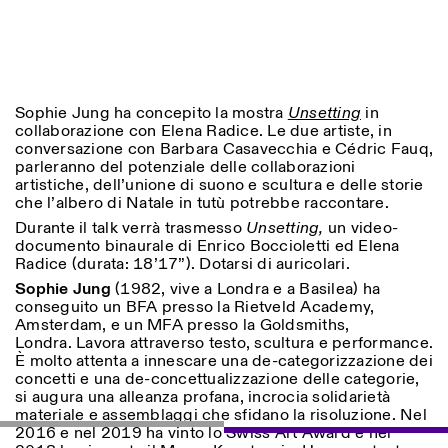
Sophie Jung ha concepito la mostra
Unsetting
in
collaborazione con Elena Radice. Le due artiste, in
conversazione con Barbara Casavecchia e Cédric Fauq,
parleranno del potenziale delle collaborazioni
Designed by Dallas
artistiche, dell’unione di suono e scultura e delle storie
che l’albero di Natale in tutù potrebbe raccontare.
Durante il talk verrà trasmesso
Unsetting,
un video-
documento binaurale di Enrico Boccioletti ed Elena
Radice (durata: 18’17”). Dotarsi di auricolari.
Sophie Jung
(1982, vive a Londra e a Basilea) ha
conseguito un BFA presso la Rietveld Academy,
Amsterdam, e un MFA presso la Goldsmiths,
Londra. Lavora attraverso testo, scultura e performance.
È molto attenta a innescare una de-categorizzazione dei
concetti e una de-concettualizzazione delle categorie,
si augura una alleanza profana, incrocia solidarietà
materiale e assemblaggi che sfidano la risoluzione. Nel
2016 e nel 2019 ha vinto lo Swiss Art Award e nel