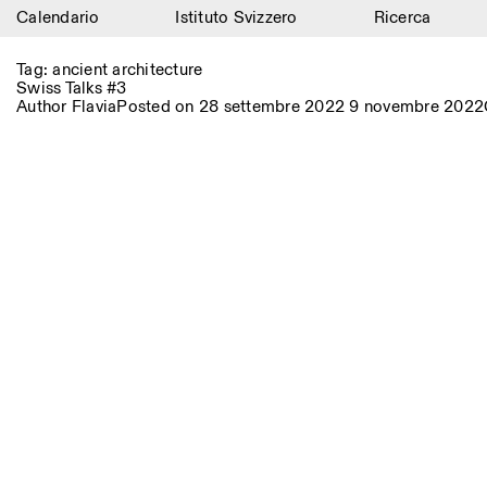
Calendario
Istituto Svizzero
Ricerca
Calendario
Tag:
ancient architecture
Swiss Talks #3
Istituto Svizzero
Author
Flavia
Posted on
28 settembre 2022
9 novembre 2022
Ricerca
Residenze
Archivio
Blog
Organizzazione
Biblioteca
Jobs