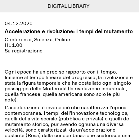
DIGITAL LIBRARY
DIGITAL LIBRARY
1
Menu
Close
04.12.2020
Information
Filtri
Close
Close
Accelerazione e rivoluzione: i tempi del mutamento
Lingua
Area di appartenenza
EN
IT
DE
Reset
FR
ISTITUTO SVIZZERO
Villa Maraini
Conferenza, Scienza, Online
ROMA
Via Ludovisi 48
H11:00
Arte
Residenze
Scienze
00187 Roma
Calendario
Su registrazione
+39 06 420 421
Istituto Svizzero
roma@istitutosvizzero.it
Ricerca
Luogo
Reset
Residenze
Trasporto pubblico:
Ogni epoca ha un preciso rapporto con il tempo.
Archivio
Roma
Tutte
Milano
l’Istituto Svizzero si trova
Insieme al tempo lineare del progresso, la rivoluzione è
Blog
vicino alla metro A fermata
stata la figura temporale che ha costellato ogni singolo
Organizzazione
Barberini
passaggio della Modernità (la rivoluzione industriale,
Categoria
Reset
Biblioteca
quella francese, quella americana sono solo le più
Jobs
ORARI PORTINERIA:
note).
Tutte le categorie
Altre Attività
09:00–13:30, 14:30–18:00
LUN-VEN
L’accelerazione è invece ciò che caratterizza l’epoca
Antropologia
Archeologia
contemporanea. I tempi dell’innovazione tecnologica,
NEWSLETTER
quelli della vita sociale (pubblica e privata) e quelli del
Architettura
Arte
ORARI MOSTRE:
Atlas Studios
Registrati alla nostra newsletter per ricevere
mutamento storico, pur avendo ognuna una diversa
Mercoledì/Venerdì: 14:30-
informazioni sui nostri eventi
Astrofisica
Book launch
velocità, sono caratterizzati da un’accelerazione
18:30
costante (Rosa) dalla cui combinazione scaturisce una
Giovedì: 14:30-20:00
Altre opzioni...