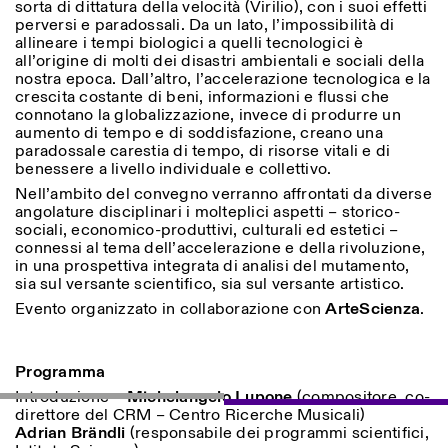
sorta di dittatura della velocità (Virilio), con i suoi effetti
Sabato/Domenica: 11:00-
perversi e paradossali. Da un lato, l’impossibilità di
18:30
allineare i tempi biologici a quelli tecnologici è
Facebook
Instagram
Linkedin
Vimeo
Durata (giorni)
all’origine di molti dei disastri ambientali e sociali della
VISITE GUIDATE:
Solo su prenotazione
nostra epoca. Dall’altro, l’accelerazione tecnologica e la
Privacy Policy
(italiano, inglese)
1
365
crescita costante di beni, informazioni e flussi che
Tariffa: 10€ per persona
connotano la globalizzazione, invece di produrre un
Per prenotazioni:
> 1
aumento di tempo e di soddisfazione, creano una
visite@istitutosvizzero.it
paradossale carestia di tempo, di risorse vitali e di
benessere a livello individuale e collettivo.
Ingresso non consentito
agli animali
Nell’ambito del convegno verranno affrontati da diverse
angolature disciplinari i molteplici aspetti – storico-
sociali, economico-produttivi, culturali ed estetici –
connessi al tema dell’accelerazione e della rivoluzione,
in una prospettiva integrata di analisi del mutamento,
sia sul versante scientifico, sia sul versante artistico.
Evento organizzato in collaborazione con
ArteScienza
.
Programma
Introduzione –
Michelangelo Lupone
(compositore, co-
direttore del CRM – Centro Ricerche Musicali)
Adrian Brändli
(responsabile dei programmi scientifici,