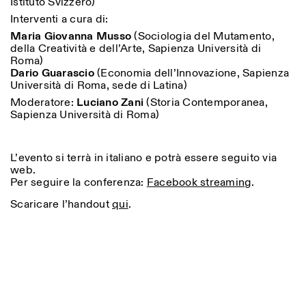
Istituto Svizzero)
Interventi a cura di:
Maria Giovanna Musso
(Sociologia del Mutamento,
della Creatività e dell’Arte, Sapienza Università di
ISTITUTO SVIZZERO
Sede di Milano
Roma)
MILANO
Via Vecchio Politecnico 3
Dario Guarascio
(Economia dell’Innovazione, Sapienza
20121 Milano
Università di Roma, sede di Latina)
+39 02 76 01 61 18
milano@istitutosvizzero.it
Moderatore:
Luciano Zani
(Storia Contemporanea,
Sapienza Università di Roma)
ORARI MOSTRE:
I’ll miss you when I scroll
away:
Lunedì/Venerdì: 11:00-
L’evento si terrà in italiano e potrà essere seguito via
17:00
web.
Giovedì: 11:00-20:00
Per seguire la conferenza:
Facebook streaming
.
Sabato: 14:00-18:00
Domenica chiuso
Scaricare l’handout
qui
.