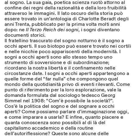
al sogno. La sua gaia, poetica scienza ruotò attorno al
confine dei regni della razionalità e della loro fruibilità
attraverso le immagini. Il lato oscuro della storia può
essere trovato in un’antologia di Charlotte Beradt degli
ISTITUTO SVIZZERO
Sede di Milano
anni Trenta, pubblicato per la prima volta molti anni
MILANO
Via Vecchio Politecnico 3
dopo: ne
Il Terzo Reich dei sogni
, i sogni diventano
20121 Milano
documenti storici.
+39 02 76 01 61 18
Il fratellino trascurato del sogno notturno è il sogno a
milano@istitutosvizzero.it
occhi aperti. Il suo biotopo può essere trovato nei cortili
e nelle nicchie poco appariscenti della modernità. I
ORARI MOSTRE:
I’ll miss you when I scroll
sogni a occhi aperti sono allo stesso tempo uno
away:
strumento di sovversione e di subordinazione;
Lunedì/Venerdì: 11:00-
ricordano la nostra libertà e il confinamento nelle
17:00
circostanze date. I sogni a occhi aperti appartengono a
Giovedì: 11:00-20:00
quelle forme del “far nulla” che compongono quel
Sabato: 14:00-18:00
mondo della quotidianità privo di eventi rilevanti. Come
Domenica chiuso
punto di riferimento per la loro esplorazione, vale la
domanda formulata dal sociologo tedesco Georg
Simmel nel 1908: “Com’è possibile la società?”.
Cos’è la politica del sogno e del sognare a occhi
aperti? Come possiamo parlare d’immaginazione oggi,
e come imparare a usarla? E infine, quanto piacere e
quanta conoscenza sono possibili al di là del
capitalismo accademico e della routine
dell’autoriflessione? Queste sono alcune delle