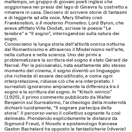
maltempo, un gruppo di giovani poeti inglesi che
Sabato/Domenica: 11:00-
soggiornava nei pressi del lago di Ginevra fu costretto a
18:30
rimanere in casa. Decisero di scrivere storie di fantasmi
Facebook
Instagram
Linkedin
Vimeo
Durata (giorni)
e di leggerle ad alta voce. Mary Shelley creò
VISITE GUIDATE:
Solo su prenotazione
Frankenstein, o Il moderno Prometeo
. Lord Byron, che
Privacy Policy
(italiano, inglese)
1
365
aveva affittato Villa Diodati, scrisse le poesie “Le
Tariffa: 10€ per persona
tenebre” e “Il sogno”, interrogandosi sulla natura dei
Per prenotazioni:
> 1
sogni.
visite@istitutosvizzero.it
Conosciamo la lunga storia dell’attività onirica notturna
dal Romanticismo e attraverso il Modernismo nell’arte,
Ingresso non consentito
nella cultura e nella scienza. Uno dei primi a
agli animali
problematizzare la scrittura del sogno è stato Gérard de
Nerval. Per la psicoanalisi, nata esattamente allo stesso
momento del cinema, il sogno diventò un linguaggio
che richiede di essere decodificato, e come ogni
interpretazione, ridusse ciò che era interpretato. I
surrealisti ignorarono ampiamente la differenza tra il
sogno e la scrittura del sogno. In “Kitsch onirico”
(1925), il primo commento pubblicato da Walter
Benjamin sul Surrealismo, l’archeologo della modernità
dichiarò lucidamente, “Il sognare partecipa della
storia”. Il percorso verso il collettivo sognante fu così
delineato. Prendendo esplicitamente le distanze da
Sigmund Freud, il filosofo e epistemologo francese
Gaston Bachelard ha opposto le fantasticherie (
rêverie
)