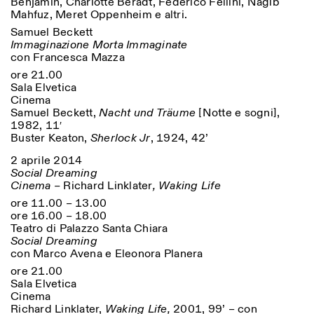
Benjamin, Charlotte Beradt, Federico Fellini, Nagib
Mahfuz, Meret Oppenheim e altri.
Samuel Beckett
Immaginazione Morta Immaginate
con Francesca Mazza
ore 21.00
Sala Elvetica
Cinema
Samuel Beckett,
Nacht und Träume
[Notte e sogni],
1982, 11′
Buster Keaton,
Sherlock Jr
, 1924, 42’
2 aprile 2014
Social Dreaming
Cinema –
Richard Linklater
, Waking Life
ore 11.00 – 13.00
ore 16.00 – 18.00
Teatro di Palazzo Santa Chiara
Social Dreaming
con Marco Avena e Eleonora Planera
ore 21.00
Sala Elvetica
Cinema
Richard Linklater,
Waking Life,
2001, 99’ – con