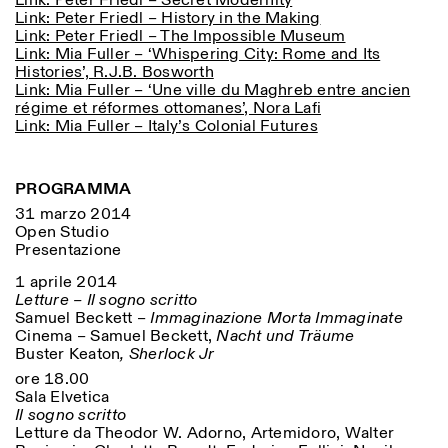
Link: Peter Friedl – Secret Modernity
Link: Peter Friedl – History in the Making
Link: Peter Friedl – The Impossible Museum
Link: Mia Fuller – ‘Whispering City: Rome and Its
Histories’, R.J.B. Bosworth
Link: Mia Fuller – ‘Une ville du Maghreb entre ancien
régime et réformes ottomanes’, Nora Lafi
Link: Mia Fuller – Italy’s Colonial Futures
PROGRAMMA
31 marzo 2014
Open Studio
Presentazione
1 aprile 2014
Letture – Il sogno scritto
Samuel Beckett –
Immaginazione Morta Immaginate
Cinema – Samuel Beckett,
Nacht und Träume
Buster Keaton
, Sherlock Jr
ore 18.00
Sala Elvetica
Il sogno scritto
Letture da Theodor W. Adorno, Artemidoro, Walter