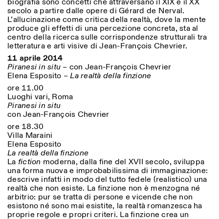
biografia sono concetti che attraversano il XIX e il XX
secolo a partire dalle opere di Gérard de Nerval.
L’allucinazione come critica della realtà, dove la mente
produce gli effetti di una percezione concreta, sta al
centro della ricerca sulle corrispondenze strutturali tra
letteratura e arti visive di Jean-François Chevrier.
11 aprile 2014
Piranesi in situ –
con Jean-François Chevrier
Elena Esposito –
La realtà della finzione
ore 11.00
Luoghi vari, Roma
Piranesi in situ
con Jean-François Chevrier
ore 18.30
Villa Maraini
Elena Esposito
La realtà della finzione
La
fiction
moderna, dalla fine del XVII secolo, sviluppa
una forma nuova e improbabilissima di immaginazione:
descrive infatti in modo del tutto fedele (realistico) una
realtà che non esiste. La finzione non è menzogna né
arbitrio: pur se tratta di persone e vicende che non
esistono né sono mai esistite, la realtà romanzesca ha
proprie regole e propri criteri. La finzione crea un