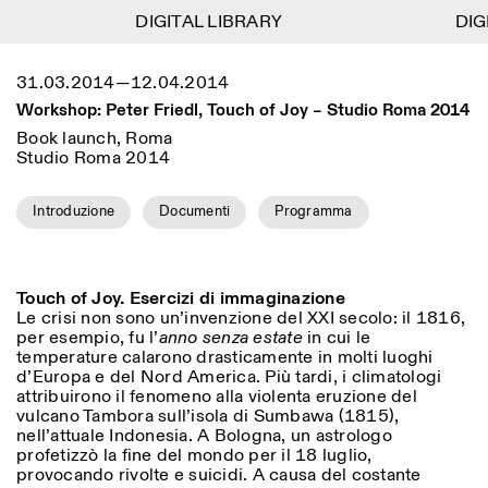
DIGITAL LIBRARY
DIGITAL LIBRARY
DIGIT
DIGIT
1
Menu
Close
31.03.2014—12.04.2014
Information
Filtri
Close
Close
Workshop: Peter Friedl, Touch of Joy – Studio Roma 2014
Lingua
Area di appartenenza
EN
IT
DE
Reset
FR
ISTITUTO SVIZZERO
Villa Maraini
Book launch, Roma
ROMA
Via Ludovisi 48
Studio Roma 2014
Arte
Residenze
Scienze
00187 Roma
Calendario
+39 06 420 421
Istituto Svizzero
roma@istitutosvizzero.it
Introduzione
Documenti
Programma
Ricerca
Luogo
Reset
Residenze
Trasporto pubblico:
Archivio
Roma
Tutte
Milano
l’Istituto Svizzero si trova
Blog
vicino alla metro A fermata
Organizzazione
Touch of Joy. Esercizi di immaginazione
Barberini
Categoria
Reset
Le crisi non sono un’invenzione del XXI secolo: il 1816,
Biblioteca
per esempio, fu l’
anno senza estate
in cui le
Jobs
ORARI PORTINERIA:
Tutte le categorie
temperature calarono drasticamente in molti luoghi
Altre Attività
09:00–13:30, 14:30–18:00
LUN-VEN
d’Europa e del Nord America.
Più tardi, i climatologi
Antropologia
Archeologia
attribuirono il fenomeno alla violenta eruzione del
NEWSLETTER
vulcano Tambora sull’isola di Sumbawa (1815),
Architettura
Arte
ORARI MOSTRE:
Atlas Studios
Registrati alla nostra newsletter per ricevere
nell’attuale Indonesia. A Bologna, un astrologo
Mercoledì/Venerdì: 14:30-
informazioni sui nostri eventi
Astrofisica
Book launch
profetizzò la fine del mondo per il 18 luglio,
18:30
provocando rivolte e suicidi. A causa del costante
Giovedì: 14:30-20:00
Altre opzioni...