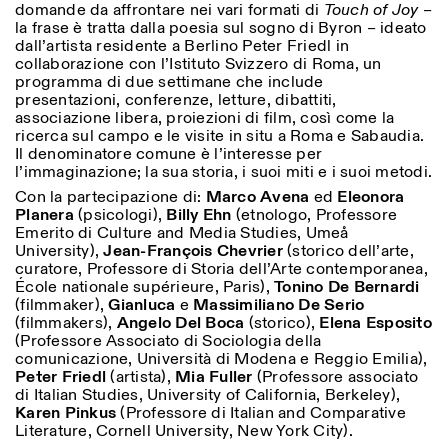
domande da affrontare nei vari formati di
Touch of Joy
–
la frase è tratta dalla poesia sul sogno di Byron – ideato
dall’artista residente a Berlino Peter Friedl in
collaborazione con l’Istituto Svizzero di Roma, un
programma di due settimane che include
presentazioni, conferenze, letture, dibattiti,
associazione libera, proiezioni di film, così come la
ricerca sul campo e le visite in situ a Roma e Sabaudia.
Il denominatore comune è l’interesse per
l’immaginazione; la sua storia, i suoi miti e i suoi metodi.
Designed by Dallas
Con la partecipazione di:
Marco Avena
ed
Eleonora
Planera
(psicologi),
Billy Ehn
(etnologo, Professore
Emerito di Culture and Media Studies, Umeå
University),
Jean-François Chevrier
(storico dell’arte,
curatore, Professore di Storia dell’Arte contemporanea,
École nationale supérieure, Paris),
Tonino De Bernardi
(filmmaker),
Gianluca
e
Massimiliano De Serio
(filmmakers),
Angelo Del Boca
(storico),
Elena Esposito
(Professore Associato di Sociologia della
comunicazione, Università di Modena e Reggio Emilia),
Peter Friedl
(artista),
Mia Fuller
(Professore associato
di Italian Studies, University of California, Berkeley),
Karen Pinkus
(Professore di Italian and Comparative
Literature, Cornell University, New York City).