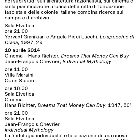
nei suoi studi sull’architettura razionalista, sul cinema e
sulla pianificazione urbana delle città di fondazione
fascista e delle colonie italiane combina ricerca sul
campo e d’archivio.
Sala Elvetica
ore 21.00
Yervant Gianikian e Angela Ricci Lucchi,
Lo specchio di
Diana
, 1997, 29′
10 aprile 2014
Cinema – Hans Richter,
Dreams That Money Can Buy
Jean-François Chevrier
, Individual Mythology
ore 11.00
Villa Maraini
Open Studio
ore 18.30
Sala Elvetica
Cinema
Hans Richter,
Dreams That Money Can Buy
, 1947, 80’
ore 21.00
Sala Elvetica
Jean-François Chevrier
Individual Mythology
La ‘mitologia individuale’ e la creazione di una nuova