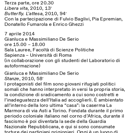
Terza parte, ore 20.30
Libera vita
, 2010, 13′
Butterfly. L’attesa
, 2010, 94′
Con la partecipazione di Fulvio Baglivi, Pia Epremian,
Donatello Fumarola e Enrico Ghezzi
7 aprile 2014
Gianluca e Massimiliano De Serio
ore 15.00 – 18.00
Sala Lauree, Facoltà di Scienze Politiche
Sapienza – Università di Roma
(in collaborazione con gli studenti del Laboratorio di
autoformazione)
Gianluca e Massimiliano De Serio
Stanze
, 2010, 58′
I protagonisti del film sono giovani rifugiati politici
somali che hanno interpretato in versi la propria storia,
la condizione di sradicamento a cui sono costretti e
l’inadeguatezza dell’Italia ad accoglierli. È ambientato
all’interno della loro ultima “casa”: la caserma La
Marmora di via Asti a Torino. Fondata durante il primo
periodo coloniale italiano nel corno d’Africa, durante il
fascismo è poi diventata la sede della Guardia
Nazionale Repubblicana, e qui si sono consumate
torture dei partigiani prigionieri. Oggi è un luogo di