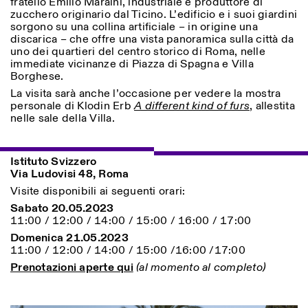
fratello Emilio Maraini, industriale e produttore di
Sabato/Domenica: 11:00-
zucchero originario dal Ticino. L’edificio e i suoi giardini
18:30
sorgono su una collina artificiale – in origine una
Facebook
Instagram
Linkedin
Vimeo
Durata (giorni)
discarica – che offre una vista panoramica sulla città da
VISITE GUIDATE:
Solo su prenotazione
uno dei quartieri del centro storico di Roma, nelle
Privacy Policy
(italiano, inglese)
1
365
immediate vicinanze di Piazza di Spagna e Villa
Tariffa: 10€ per persona
Borghese.
Per prenotazioni:
> 1
La visita sarà anche l’occasione per vedere la mostra
visite@istitutosvizzero.it
personale di Klodin Erb
A different kind of furs
, allestita
nelle sale della Villa.
Ingresso non consentito
agli animali
Istituto Svizzero
Via Ludovisi 48, Roma
Visite disponibili ai seguenti orari:
Sabato 20.05.2023
11:00 / 12:00 / 14:00 / 15:00 / 16:00 / 17:00
Domenica 21.05.2023
11:00 / 12:00 / 14:00 / 15:00 /16:00 /17:00
Prenotazioni aperte qui
(al momento al completo)