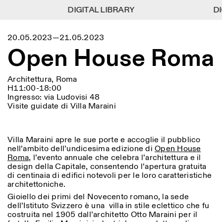
DIGITAL LIBRARY
DIGITAL LIBRARY
DI
DI
1
Menu
Close
20.05.2023—21.05.2023
Information
Filtri
Close
Close
Open House Roma
Lingua
Area di appartenenza
EN
IT
DE
Reset
FR
ISTITUTO SVIZZERO
Villa Maraini
ROMA
Via Ludovisi 48
Arte
Residenze
Scienze
00187 Roma
Calendario
Architettura, Roma
+39 06 420 421
H11:00-18:00
Istituto Svizzero
roma@istitutosvizzero.it
Ingresso: via Ludovisi 48
Ricerca
Luogo
Reset
Visite guidate di Villa Maraini
Residenze
Trasporto pubblico:
Archivio
Roma
Tutte
Milano
l’Istituto Svizzero si trova
Blog
vicino alla metro A fermata
Organizzazione
Villa Maraini apre le sue porte e accoglie il pubblico
Barberini
Categoria
Reset
Biblioteca
nell’ambito dell’undicesima edizione di
Open House
Jobs
Roma
, l’evento annuale che celebra l’architettura e il
ORARI PORTINERIA:
Tutte le categorie
Altre Attività
design della Capitale, consentendo l’apertura gratuita
09:00–13:30, 14:30–18:00
LUN-VEN
Antropologia
Archeologia
di centinaia di edifici notevoli per le loro caratteristiche
architettoniche.
NEWSLETTER
Architettura
Arte
ORARI MOSTRE:
Atlas Studios
Registrati alla nostra newsletter per ricevere
Gioiello dei primi del Novecento romano, la sede
Mercoledì/Venerdì: 14:30-
informazioni sui nostri eventi
dell’Istituto Svizzero è una villa in stile eclettico che fu
Astrofisica
Book launch
18:30
costruita nel 1905 dall’architetto Otto Maraini per il
Giovedì: 14:30-20:00
Altre opzioni...