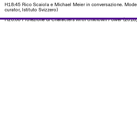
Altre Attività
H18:45 Rico Scaiola e Michael Meier in conversazione. Mode
curator, Istituto Svizzero)
NEWSLETTER
H20:00 Proiezione di
Characters With Unknown Power
(2018,
Registrati alla nostra newsletter per ricevere informazioni sui n
Facebook
Instagram
Linkedin
Vimeo