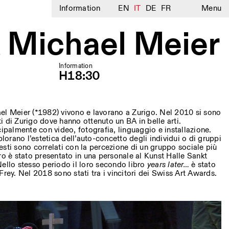
Information
EN
IT
DE
FR
Menu
 Michael Meier
Information
H18:30
el Meier (*1982) vivono e lavorano a Zurigo. Nel 2010 si sono
rti di Zurigo dove hanno ottenuto un BA in belle arti.
cipalmente con video, fotografia, linguaggio e installazione.
plorano l’estetica dell’auto-concetto degli individui o di gruppi
sti sono correlati con la percezione di un gruppo sociale più
ro è stato presentato in una personale al
Kunst Halle Sankt
ello stesso periodo il loro secondo libro
years later…
è stato
Frey. Nel 2018 sono stati tra i vincitori dei Swiss Art Awards.