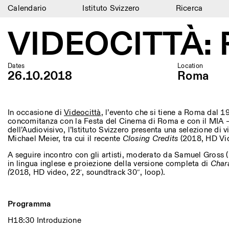
Calendario
Istituto Svizzero
Ricerca
Calendario
VIDEOCITTÀ: R
Istituto Svizzero
Dates
Location
Ricerca
26.10.2018
Roma
Residenze
Archivio
In occasione di
Videocittà
, l’evento che si tiene a Roma dal 19
concomitanza con la Festa del Cinema di Roma e con il MIA –
dell’Audiovisivo, l’Istituto Svizzero presenta una selezione di 
Blog
Michael Meier, tra cui il recente
Closing Credits
(2018, HD Vid
A seguire incontro con gli artisti, moderato da Samuel Gross (
Organizzazione
in lingua inglese e proiezione della versione completa di
Char
(
2018, HD video, 22′, soundtrack 30″, loop).
Biblioteca
Jobs
Programma
H18:30 Introduzione