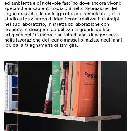
ed ambientale di notevole fascino dove ancora vivono
specifiche e sapienti tradizioni nella lavorazione del
legno massello. In un luogo ideale e stimolante per lo
studio e lo sviluppo di idee fioroni realizza i prototipi
ISTITUTO SVIZZERO
Sede di Milano
nel suo laboratorio, in stretta collaborazione con
MILANO
Via Vecchio Politecnico 3
architetti e designer, ed utilizza la grande abilità
20121 Milano
artigiana dell’ azienda, risultato di anni di esperienza
+39 02 76 01 61 18
nella lavorazione del legno massello iniziata negli anni
milano@istitutosvizzero.it
‘60 dalla falegnameria di famiglia.
ORARI MOSTRE:
I’ll miss you when I scroll
away:
Lunedì/Venerdì: 11:00-
17:00
Giovedì: 11:00-20:00
Sabato: 14:00-18:00
Domenica chiuso