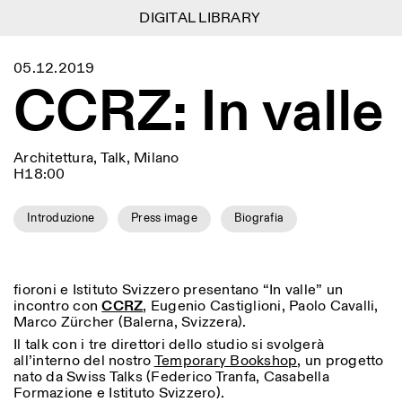
DIGITAL LIBRARY
DIGITAL LIBRARY
1
Menu
Close
05.12.2019
Information
Filtri
Close
Close
CCRZ: In valle
Lingua
Area di appartenenza
EN
IT
DE
Reset
FR
ISTITUTO SVIZZERO
Villa Maraini
ROMA
Via Ludovisi 48
Arte
Residenze
Scienze
00187 Roma
Calendario
Architettura, Talk, Milano
+39 06 420 421
Istituto Svizzero
H18:00
roma@istitutosvizzero.it
Ricerca
Luogo
Reset
Residenze
Trasporto pubblico:
Archivio
Roma
Tutte
Milano
Introduzione
Press image
Biografia
l’Istituto Svizzero si trova
Blog
vicino alla metro A fermata
Organizzazione
Barberini
Categoria
Reset
Biblioteca
Jobs
ORARI PORTINERIA:
Tutte le categorie
fioroni e Istituto Svizzero presentano “In valle” un
Altre Attività
09:00–13:30, 14:30–18:00
LUN-VEN
incontro con
CCRZ
, Eugenio Castiglioni, Paolo Cavalli,
Antropologia
Archeologia
Marco Zürcher (Balerna, Svizzera).
NEWSLETTER
Il talk con i tre direttori dello studio si svolgerà
Architettura
Arte
ORARI MOSTRE:
Atlas Studios
Registrati alla nostra newsletter per ricevere
all’interno del nostro
Temporary Bookshop
, un progetto
Mercoledì/Venerdì: 14:30-
informazioni sui nostri eventi
Astrofisica
Book launch
nato da Swiss Talks (Federico Tranfa, Casabella
18:30
Formazione e Istituto Svizzero).
Giovedì: 14:30-20:00
Altre opzioni...