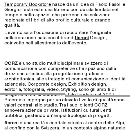
Sabato/Domenica: 11:00-
Temporary Bookstore
nasce da un’idea di Paolo Fasoli e
18:30
Giorgio Testa ed è una libreria con durata limitata nel
Facebook
Instagram
Linkedin
Vimeo
tempo e nello spazio, che propone una selezione
Durata (giorni)
VISITE GUIDATE:
Solo su prenotazione
ragionata di libri di alto profilo culturale e grande
Privacy Policy
(italiano, inglese)
1
365
qualità.
Tariffa: 10€ per persona
L’evento sarà l’occasione di raccontare l’originale
Per prenotazioni:
> 1
collaborazione nata con il brand
fioroni
Design,
visite@istitutosvizzero.it
coinvolto nell’allestimento dell’evento.
Ingresso non consentito
agli animali
CCRZ
è uno studio multidisciplinare svizzero di
comunicazione con competenze che spaziano dalla
direzione artistica alla progettazione grafica e
architettonica, alle strategie di comunicazione e identità
aziendale. Corporate design, Exhibition design,
editoria, fotografia, video, Styling, sono gli ambiti di
progetto di cui si occupa. È stato fondato nel 2007.
Ricerca e impegno per un elevato livello di qualità sono
valori centrali allo studio. Tra i suoi clienti CCRZ
annovera aziende private, istituzioni culturali, enti
pubblici, gestendo un’ampia tipologia di progetti.
fioroni
è una realtà aziendale situata al centro delle Alpi,
al confine con la Svizzera, in un contesto alpino naturale