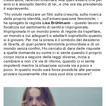
inesorabile, facendo diventare Mia quell’essere che per
anni si è assopito dentro di lei…e che ora sta prendendo
il sopravvento.
“Ho voluto realizzare un film sulla crescita, sulla ricerca
ISTITUTO SVIZZERO
Sede di Milano
della propria identità, sull’emancipazione femminile; –
MILANO
Via Vecchio Politecnico 3
ha spiegato la regista
Lisa Brühlmann
– questo lavoro si
20121 Milano
focalizza sul sentimento di sentirsi imprigionata.
+39 02 76 01 61 18
Imprigionata in un mondo pieno di regole da rispettare,
milano@istitutosvizzero.it
un mondo a cui adeguarti e adattarti soprattutto quando
si è giovani. Per me la sirena è il simbolo del desiderio
ORARI MOSTRE:
I’ll miss you when I scroll
di libertà, di quel potere femminile primordiale e di un
away:
mondo senza confini. Ho cercato di dare delle risposte
Lunedì/Venerdì: 11:00-
a quelle domande su come ci si sente quando il proprio
17:00
corpo inizia a seguire delle leggi diverse, inizia a
Giovedì: 11:00-20:00
cambiare e non c’è via di ritorno, quando ci si sente
Sabato: 14:00-18:00
impotenti mentre la situazione scivola via a poco a
Domenica chiuso
poco. In questo modo sarà forse possibile alle persone
provare nuovamente che cosa vuol dire crescere”.