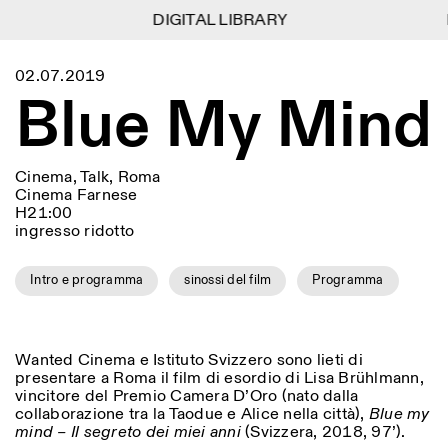
DIGITAL LIBRARY
DIGITAL LIBRARY
1
Menu
Close
02.07.2019
Information
Filtri
Close
Close
Blue My Mind
Lingua
Area di appartenenza
EN
IT
DE
Reset
FR
ISTITUTO SVIZZERO
Villa Maraini
ROMA
Via Ludovisi 48
Arte
Residenze
Scienze
00187 Roma
Calendario
Cinema, Talk, Roma
+39 06 420 421
Istituto Svizzero
Cinema Farnese
roma@istitutosvizzero.it
Ricerca
Luogo
Reset
H21:00
Residenze
Trasporto pubblico:
ingresso ridotto
Archivio
Roma
Tutte
Milano
l’Istituto Svizzero si trova
Blog
vicino alla metro A fermata
Organizzazione
Intro e programma
sinossi del film
Programma
Barberini
Categoria
Reset
Biblioteca
Jobs
ORARI PORTINERIA:
Tutte le categorie
Altre Attività
09:00–13:30, 14:30–18:00
LUN-VEN
Antropologia
Archeologia
Wanted Cinema e Istituto Svizzero sono lieti di
NEWSLETTER
presentare a Roma il film di esordio di Lisa Brühlmann,
Architettura
Arte
ORARI MOSTRE:
Atlas Studios
Registrati alla nostra newsletter per ricevere
vincitore del Premio Camera D’Oro (nato dalla
Mercoledì/Venerdì: 14:30-
informazioni sui nostri eventi
collaborazione tra la Taodue e Alice nella città),
Blue my
Astrofisica
Book launch
18:30
mind – Il segreto dei miei anni
(Svizzera, 2018, 97’).
Giovedì: 14:30-20:00
Altre opzioni...