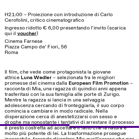
Sabato/Domenica: 11:00-
18:30
Facebook
H21:00 – Proiezione con introduzione di Carlo
Instagram
Linkedin
Vimeo
Durata (giorni)
VISITE GUIDATE:
Cerofolini, critico cinematografico
Solo su prenotazione
Privacy Policy
(italiano, inglese)
1
365
Ingresso ridotto € 6,00 presentando l’invito (scarica
Tariffa: 10€ per persona
qui il
voucher
)
Per prenotazioni:
> 1
Cinema Farnese
visite@istitutosvizzero.it
Piazza Campo de’ Fiori, 56
Roma
Ingresso non consentito
agli animali
Il film, che vede come protagonista la giovane
attrice
Luna Wedler
– selezionata fra le migliori
promesse del cinema dalla
European Film Promotion
–
racconta di Mia, una ragazza di quindici anni appena
trasferitasi con la sua famiglia alle porte di Zurigo.
Mentre la ragazza si lancia in una selvaggia
adolescenza cercando di fronteggiarla, il suo corpo
comincia a cambiare in modo radicale. Nella
disperazione cerca di anestetizzarsi con sesso e
droghe ma nonostante i tentativi di arrestare il processo
è presto costretta ad accettare il fatto che la natura è
molto più potente di lei. La trasformazione prosegue