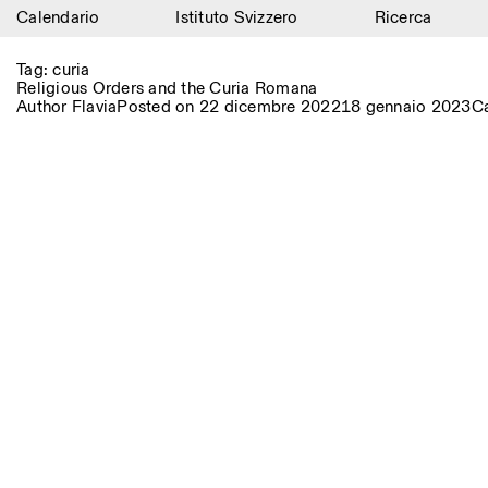
Calendario
Istituto Svizzero
Ricerca
Calendario
Tag:
curia
Religious Orders and the Curia Romana
Istituto Svizzero
Author
Flavia
Posted on
22 dicembre 2022
18 gennaio 2023
C
Ricerca
Residenze
Archivio
Blog
Organizzazione
Biblioteca
Jobs