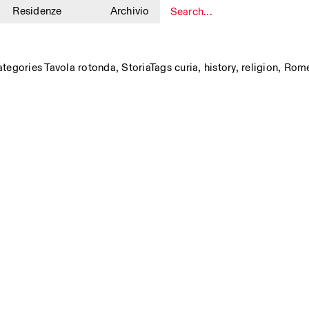
Residenze
Archivio
1
ategories
Tavola rotonda
,
Storia
Tags
curia
,
history
,
religion
,
Rom