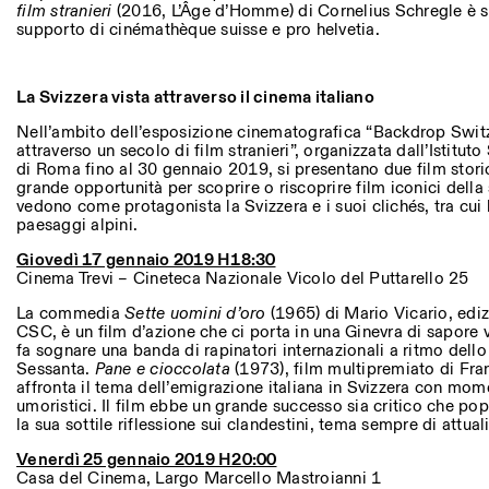
film stranieri
(2016, L’Âge d’Homme) di Cornelius Schregle è st
supporto di cinémathèque suisse e pro helvetia.
La Svizzera vista attraverso il cinema italiano
Nell’ambito dell’esposizione cinematografica “Backdrop Switze
attraverso un secolo di film stranieri”, organizzata dall’Istituto
di Roma fino al 30 gennaio 2019, si presentano due film stori
grande opportunità per scoprire o riscoprire film iconici della
vedono come protagonista la Svizzera e i suoi clichés, tra cui 
paesaggi alpini.
Giovedì 17 gennaio 2019 H18:30
Cinema Trevi – Cineteca Nazionale Vicolo del Puttarello 25
La commedia
Sette
uomini
d’oro
(1965) di Mario Vicario, edi
CSC, è un film d’azione che ci porta in una Ginevra di sapore 
fa sognare una banda di rapinatori internazionali a ritmo dello
Sessanta.
Pane
e
cioccolata
(1973), film multipremiato di Fr
affronta il tema dell’emigrazione italiana in Svizzera con mom
umoristici. Il film ebbe un grande successo sia critico che popo
la sua sottile riflessione sui clandestini, tema sempre di attuali
Venerdì 25 gennaio 2019 H20:00
Casa del Cinema, Largo Marcello Mastroianni 1