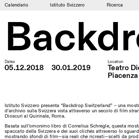
Calendario
Istituto Svizzero
Ricerca
Backdr
Calendario
Istituto Svizzero
Ricerca
Residenze
Dates
Location
05.12.2018
30.01.2019
Teatro Di
Archivio
Piacenza
Blog
Organizzazione
Istituto Svizzero presenta “Backdrop Switzerland” – una mostr
Biblioteca
d’archivio sulla Svizzera vista attraverso un secolo di film stran
Dioscuri al Quirinale, Roma.
Jobs
Basata sull’omonimo libro di Cornelius Schregle, questa most
spaccato della Svizzera e dei suoi clichés attraverso lo sguar
mostrando sfondi di film—sia reali che ricreati—scelti da produt