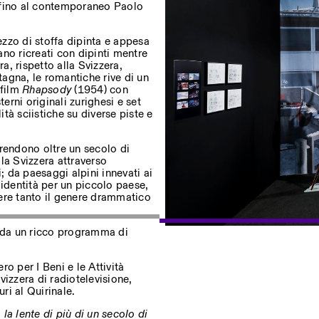
 fino al contemporaneo Paolo
zzo di stoffa dipinta e appesa
vano ricreati con dipinti mentre
ostri eventi
a, rispetto alla Svizzera,
agna, le romantiche rive di un
 film
Rhapsody
(1954) con
rni originali zurighesi e set
tà sciistiche su diverse piste e
Privacy Policy
prendono oltre un secolo di
 la Svizzera attraverso
ri; da paesaggi alpini innevati ai
i identità per un piccolo paese,
nere tanto il genere drammatico
 da un ricco programma di
o per I Beni e le Attività
izzera di radiotelevisione,
ri al Quirinale.
la lente di più di un secolo di