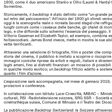
Altre Attività
1900, come il duo americano Stanlio e Ollio (Laurel & Hardy)
Sorrentino.
Storicamente, il
backdrop
è stato definito come “un grande pe
NEWSLETTER
sul retro del palcoscenico”. All’inizio del 1900 gli sfondi veni
Registrati alla nostra newsletter per ricevere informazioni sui n
oggi è la scenografia reale o ricreata (sound stage) che raffigur
luoghi comuni come i caveaux delle banche, gli chalet di mont
lago, e che diffonde sullo schermo l’essenza del paesaggio. Il
Vittorio Gassman ed Elizabeth Taylor, ad esempio, combina este
hollywoodiani. James Bond invece, mette in mostra le sue abili
Facebook
Instagram
Linkedin
Vimeo
vette terrificanti.
Attraverso una selezione di fotografie, film e poster che com
storia del cinema, il pubblico è invitato a scoprire o riscoprire
immagini iconiche riprese da artisti e registi, italiani e stranie
laghi ameni, fino ai distretti finanziari: un mosaico di possibil
in qualche modo esotico; un
backdrop
fittizio adatto a soste
quanto i film d’azione.
L’esposizione sarà accompagnata, nel mese di gennaio 2019,
proiezioni e conferenze.
In collaborazione con Istituto Luce-Cinecittà, MIBAC – Minister
culturali, RSI -Radiotelevisione svizzera, SRG SSR – Società sv
cinémathèque suisse, Comune di Minusio e il Teatro dei Dioscu
La pubblicazione
Backdrop Switzerland: la Svizzera attraverso 