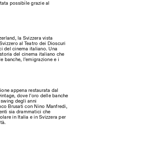
ata possibile grazie al
rland, la Svizzera vista
 Svizzero al Teatro dei Dioscuri
ci del cinema italiano. Una
 storia del cinema italiano che
le banche, l’emigrazione e i
zione appena restaurata dal
vintage, dove l’oro delle banche
 swing degli anni
anco Brusati con Nino Manfredi,
enti sia drammatici che
lare in Italia e in Svizzera per
tà.