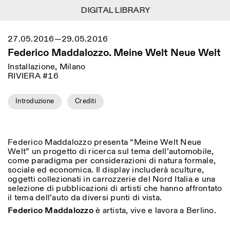
DIGITAL LIBRARY
DIGITAL LIBRARY
1
Menu
Close
27.05.2016—29.05.2016
Information
Filtri
Close
Close
Federico Maddalozzo. Meine Welt Neue Welt
Lingua
Area di appartenenza
EN
IT
DE
Reset
FR
ISTITUTO SVIZZERO
Villa Maraini
Installazione, Milano
ROMA
Via Ludovisi 48
RIVIERA #16
Arte
Residenze
Scienze
00187 Roma
Calendario
+39 06 420 421
Istituto Svizzero
roma@istitutosvizzero.it
Ricerca
Introduzione
Crediti
Luogo
Reset
Residenze
Trasporto pubblico:
Archivio
Roma
Tutte
Milano
l’Istituto Svizzero si trova
Blog
vicino alla metro A fermata
Organizzazione
Federico Maddalozzo presenta “Meine Welt Neue
Barberini
Categoria
Reset
Biblioteca
Welt” un progetto di ricerca sul tema dell’automobile,
Jobs
come paradigma per considerazioni di natura formale,
ORARI PORTINERIA:
Tutte le categorie
Altre Attività
sociale ed economica. Il display includerà sculture,
09:00–13:30, 14:30–18:00
LUN-VEN
oggetti collezionati in carrozzerie del Nord Italia e una
Antropologia
Archeologia
selezione di pubblicazioni di artisti che hanno affrontato
NEWSLETTER
Architettura
Arte
il tema dell’auto da diversi punti di vista.
ORARI MOSTRE:
Atlas Studios
Registrati alla nostra newsletter per ricevere
Mercoledì/Venerdì: 14:30-
informazioni sui nostri eventi
Federico Maddalozzo
è artista, vive e lavora a Berlino.
Astrofisica
Book launch
18:30
Giovedì: 14:30-20:00
Altre opzioni...