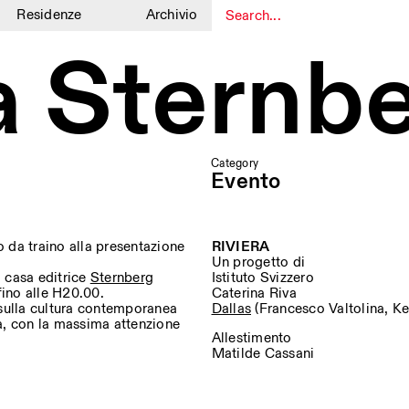
Residenze
Archivio
1
1
a Sternbe
Category
Evento
 da traino alla presentazione
RIVIERA
Un progetto di
a casa editrice
Sternberg
Istituto Svizzero
fino alle H20.00.
Caterina Riva
o sulla cultura contemporanea
Dallas
(Francesco Valtolina, Ke
ofia, con la massima attenzione
Allestimento
Matilde Cassani