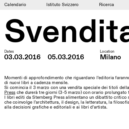
Calendario
Istituto Svizzero
Ricerca
Svendit
Calendario
Istituto Svizzero
Ricerca
Residenze
Dates
Location
03.03.2016
05.03.2016
Milano
Archivio
Blog
Momenti di approfondimento che riguardano l’editoria faranno
di nuovi libri a cadenza mensile.
Organizzazione
Si comincia il 3 marzo con una vendita speciale dei titoli dell
Press
che durerà tre giorni (3-5 marzo) con orario prolungato 
I libri editi da Sternberg Press alimentano un dibattito critic
Biblioteca
che coinvolge l’architettura, il design, la letteratura, la filos
alla decisioni grafiche e editoriali e ai libri d’artista.
Jobs