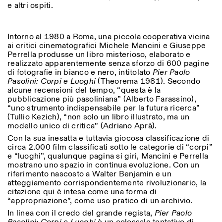
e altri ospiti.
Sabato/Domenica: 11:00-
18:30
Facebook
Instagram
Linkedin
Vimeo
Durata (giorni)
VISITE GUIDATE:
Solo su prenotazione
Intorno al 1980 a Roma, una piccola cooperativa vicina
Privacy Policy
(italiano, inglese)
1
365
ai critici cinematografici Michele Mancini e Giuseppe
Tariffa: 10€ per persona
Perrella produsse un libro misterioso, elaborato e
Per prenotazioni:
> 1
realizzato apparentemente senza sforzo di 600 pagine
visite@istitutosvizzero.it
di fotografie in bianco e nero, intitolato
Pier Paolo
Pasolini: Corpi e Luoghi
(Theorema 1981). Secondo
Ingresso non consentito
alcune recensioni del tempo, “questa è la
agli animali
pubblicazione più pasoliniana” (Alberto Farassino),
“uno strumento indispensabile per la futura ricerca”
(Tullio Kezich), “non solo un libro illustrato, ma un
modello unico di critica” (Adriano Aprà).
Con la sua inesatta e tuttavia giocosa classificazione di
circa 2.000 film classificati sotto le categorie di “corpi”
e “luoghi”, qualunque pagina si giri, Mancini e Perrella
mostrano uno spazio in continua evoluzione. Con un
riferimento nascosto a Walter Benjamin e un
atteggiamento corrispondentemente rivoluzionario, la
citazione qui è intesa come una forma di
“appropriazione”, come uso pratico di un archivio.
In linea con il credo del grande regista,
Pier Paolo