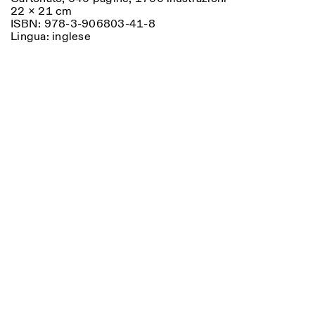
22 × 21 cm
ISBN: 978-3-906803-41-8
Lingua: inglese
Designed by Dallas
Photo series documenting Swiss innovation in
architecture, engineering, and materials for sustainable