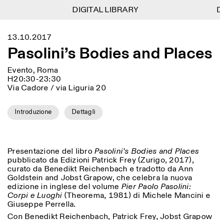
DIGITAL LIBRARY
DIGITAL LIBRARY
D
D
1
Menu
Close
13.10.2017
Information
Filtri
Close
Close
Pasolini’s Bodies and Places
Lingua
Area di appartenenza
EN
IT
DE
Reset
FR
ISTITUTO SVIZZERO
Villa Maraini
ROMA
Via Ludovisi 48
Evento, Roma
Arte
Residenze
Scienze
00187 Roma
Calendario
H20:30-23:30
+39 06 420 421
Istituto Svizzero
Via Cadore / via Liguria 20
roma@istitutosvizzero.it
Ricerca
Luogo
Reset
Residenze
Introduzione
Dettagli
Trasporto pubblico:
Archivio
Roma
Tutte
Milano
l’Istituto Svizzero si trova
Blog
vicino alla metro A fermata
Organizzazione
Barberini
Categoria
Reset
Biblioteca
Presentazione del libro
Pasolini’s Bodies and Places
Jobs
ORARI PORTINERIA:
Tutte le categorie
pubblicato da Edizioni Patrick Frey (Zurigo, 2017),
Altre Attività
09:00–13:30, 14:30–18:00
LUN-VEN
curato da Benedikt Reichenbach e tradotto da Ann
Antropologia
Archeologia
Goldstein and Jobst Grapow, che celebra la nuova
NEWSLETTER
edizione in inglese del volume
Pier Paolo Pasolini:
Architettura
Arte
ORARI MOSTRE:
Atlas Studios
Registrati alla nostra newsletter per ricevere
Corpi e Luoghi
(Theorema, 1981) di Michele Mancini e
Mercoledì/Venerdì: 14:30-
informazioni sui nostri eventi
Astrofisica
Book launch
Giuseppe Perrella.
18:30
Con Benedikt Reichenbach, Patrick Frey, Jobst Grapow
Giovedì: 14:30-20:00
Altre opzioni...