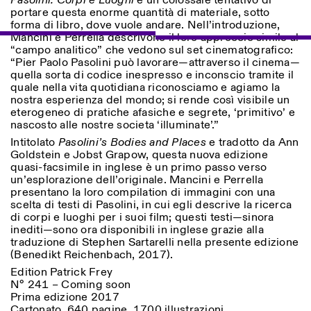
Pasolini: Corpi e Luoghi
è un colossale tentativo di
portare questa enorme quantità di materiale, sotto
forma di libro, dove vuole andare. Nell’introduzione,
Mancini e Perrella descrivono il loro approccio simile al
“campo analitico” che vedono sul set cinematografico:
ISTITUTO SVIZZERO
Sede di Milano
“Pier Paolo Pasolini può lavorare—attraverso il cinema—
MILANO
Via Vecchio Politecnico 3
quella sorta di codice inespresso e inconscio tramite il
20121 Milano
quale nella vita quotidiana riconosciamo e agiamo la
+39 02 76 01 61 18
nostra esperienza del mondo; si rende così visibile un
milano@istitutosvizzero.it
eterogeneo di pratiche afasiche e segrete, ‘primitivo’ e
nascosto alle nostre societa ‘illuminate’.”
ORARI MOSTRE:
I’ll miss you when I scroll
away:
Intitolato
Pasolini’s Bodies and Places
e tradotto da Ann
Lunedì/Venerdì: 11:00-
Goldstein e Jobst Grapow, questa nuova edizione
17:00
quasi-facsimile in inglese è un primo passo verso
Giovedì: 11:00-20:00
un’esplorazione dell’originale. Mancini e Perrella
Sabato: 14:00-18:00
presentano la loro compilation di immagini con una
Domenica chiuso
scelta di testi di Pasolini, in cui egli descrive la ricerca
di corpi e luoghi per i suoi film; questi testi—sinora
inediti—sono ora disponibili in inglese grazie alla
traduzione di Stephen Sartarelli nella presente edizione
(Benedikt Reichenbach, 2017).
Edition Patrick Frey
N° 241 – Coming soon
Prima edizione 2017
Cartonato, 640 pagine, 1700 illustrazioni