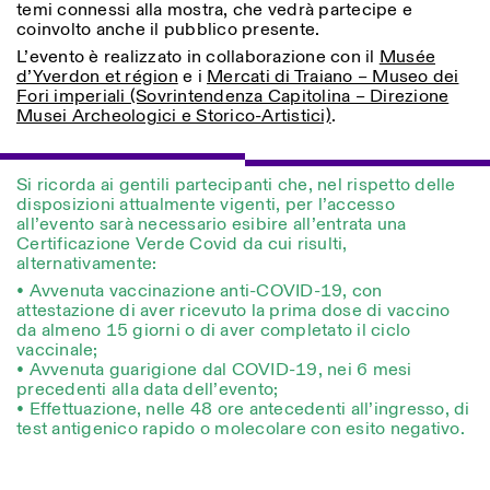
temi connessi alla mostra, che vedrà partecipe e
coinvolto anche il pubblico presente.
L’evento è realizzato in collaborazione con il
Musée
d’Yverdon et région
e i
Mercati di Traiano – Museo dei
Fori imperiali (Sovrintendenza Capitolina – Direzione
Musei Archeologici e Storico-Artistici)
.
Si ricorda ai gentili partecipanti che, nel rispetto delle
Designed by Dallas
disposizioni attualmente vigenti, per l’accesso
all’evento sarà necessario esibire all’entrata una
Certificazione Verde Covid da cui risulti,
alternativamente:
• Avvenuta vaccinazione anti-COVID-19, con
attestazione di aver ricevuto la prima dose di vaccino
da almeno 15 giorni o di aver completato il ciclo
vaccinale;
• Avvenuta guarigione dal COVID-19, nei 6 mesi
precedenti alla data dell’evento;
• Effettuazione, nelle 48 ore antecedenti all’ingresso, di
test antigenico rapido o molecolare con esito negativo.