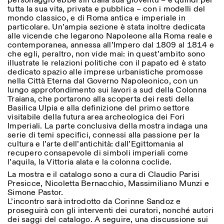
personaggio ebbe sin dalla sua gioventù – e quindi per
tutta la sua vita, privata e pubblica – con i modelli del
mondo classico, e di Roma antica e imperiale in
particolare. Un’ampia sezione è stata inoltre dedicata
alle vicende che legarono Napoleone alla Roma reale e
ISTITUTO SVIZZERO
Sede di Milano
contemporanea, annessa all’Impero dal 1809 al 1814 e
MILANO
Via Vecchio Politecnico 3
che egli, peraltro, non vide mai: in quest’ambito sono
20121 Milano
illustrate le relazioni politiche con il papato ed è stato
+39 02 76 01 61 18
dedicato spazio alle imprese urbanistiche promosse
milano@istitutosvizzero.it
nella Città Eterna dal Governo Napoleonico, con un
lungo approfondimento sui lavori a sud della Colonna
ORARI MOSTRE:
I’ll miss you when I scroll
Traiana, che portarono alla scoperta dei resti della
away:
Basilica Ulpia e alla definizione del primo settore
Lunedì/Venerdì: 11:00-
visitabile della futura area archeologica dei Fori
17:00
Imperiali. La parte conclusiva della mostra indaga una
Giovedì: 11:00-20:00
serie di temi specifici, connessi alla passione per la
Sabato: 14:00-18:00
cultura e l’arte dell’antichità: dall’Egittomania al
Domenica chiuso
recupero consapevole di simboli imperiali come
l’aquila, la Vittoria alata e la colonna coclide.
La mostra e il catalogo sono a cura di Claudio Parisi
Presicce, Nicoletta Bernacchio, Massimiliano Munzi
e
Simone Pastor.
L’incontro sarà introdotto da Corinne Sandoz e
proseguirà con gli interventi dei curatori, nonché autori
dei saggi del catalogo. A seguire, una discussione sui