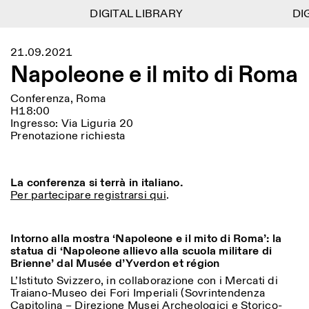
DIGITAL LIBRARY
DIGITAL LIBRARY
DIG
DIG
1
Menu
Close
21.09.2021
Information
Filtri
Close
Close
Napoleone e il mito di Roma
Lingua
Area di appartenenza
EN
IT
DE
Reset
FR
ISTITUTO SVIZZERO
Villa Maraini
ROMA
Via Ludovisi 48
Conferenza, Roma
Arte
Residenze
Scienze
00187 Roma
Calendario
H18:00
+39 06 420 421
Istituto Svizzero
Ingresso: Via Liguria 20
roma@istitutosvizzero.it
Prenotazione richiesta
Ricerca
Luogo
Reset
Residenze
Trasporto pubblico:
Archivio
Roma
Tutte
Milano
l’Istituto Svizzero si trova
Blog
La conferenza si terrà in italiano.
vicino alla metro A fermata
Organizzazione
Per partecipare registrarsi qui
.
Barberini
Categoria
Reset
Biblioteca
Jobs
ORARI PORTINERIA:
Tutte le categorie
Altre Attività
09:00–13:30, 14:30–18:00
LUN-VEN
Intorno alla mostra ‘
Napoleone e il mito di Roma’:
la
Antropologia
Archeologia
statua di ‘
Napoleone allievo alla scuola militare di
NEWSLETTER
Brienne’
dal Musée d’Yverdon et région
Architettura
Arte
ORARI MOSTRE:
Atlas Studios
Registrati alla nostra newsletter per ricevere
Mercoledì/Venerdì: 14:30-
L’Istituto Svizzero, in collaborazione con i Mercati di
informazioni sui nostri eventi
Astrofisica
Book launch
18:30
Traiano-Museo dei Fori Imperiali (Sovrintendenza
Giovedì: 14:30-20:00
Capitolina – Direzione Musei Archeologici e Storico-
Altre opzioni...