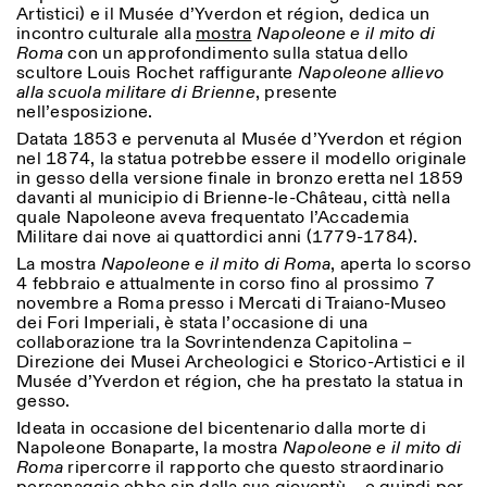
Sabato/Domenica: 11:00-
Artistici) e il Musée d’Yverdon et région, dedica un
18:30
incontro culturale alla
mostra
Napoleone e il mito di
Facebook
Instagram
Linkedin
Vimeo
Roma
con un approfondimento sulla statua dello
Durata (giorni)
VISITE GUIDATE:
Solo su prenotazione
scultore Louis Rochet raffigurante
Napoleone allievo
Privacy Policy
(italiano, inglese)
alla scuola militare di Brienne
, presente
1
365
Tariffa: 10€ per persona
nell’esposizione.
Per prenotazioni:
> 1
Datata 1853 e pervenuta al Musée d’Yverdon et région
visite@istitutosvizzero.it
nel 1874, la statua potrebbe essere il modello originale
in gesso della versione finale in bronzo eretta nel 1859
Ingresso non consentito
davanti al municipio di Brienne-le-Château, città nella
agli animali
quale Napoleone aveva frequentato l’Accademia
Militare dai nove ai quattordici anni (1779-1784).
La mostra
Napoleone e il mito di Roma
, aperta lo scorso
4 febbraio e attualmente in corso fino al prossimo 7
novembre a Roma presso i Mercati di Traiano-Museo
dei Fori Imperiali, è stata l’occasione di una
collaborazione tra la Sovrintendenza Capitolina –
Direzione dei Musei Archeologici e Storico-Artistici e il
Musée d’Yverdon et région, che ha prestato la statua in
gesso.
Ideata in occasione del bicentenario dalla morte di
Napoleone Bonaparte, la mostra
Napoleone e il mito di
Roma
ripercorre il rapporto che questo straordinario