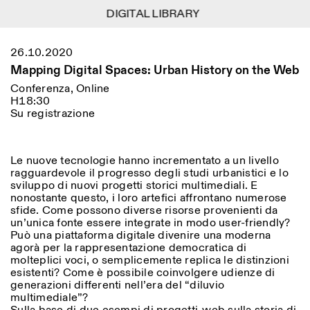
DIGITAL LIBRARY
DIGITAL LIBRARY
1
Menu
Close
26.10.2020
Information
Filtri
Close
Close
Mapping Digital Spaces: Urban History on the Web
Lingua
Area di appartenenza
EN
IT
DE
Reset
FR
ISTITUTO SVIZZERO
Villa Maraini
Conferenza, Online
ROMA
Via Ludovisi 48
H18:30
Arte
Residenze
Scienze
00187 Roma
Calendario
Su registrazione
+39 06 420 421
Istituto Svizzero
roma@istitutosvizzero.it
Ricerca
Luogo
Reset
Residenze
Trasporto pubblico:
Le nuove tecnologie hanno incrementato a un livello
Archivio
Roma
Tutte
Milano
l’Istituto Svizzero si trova
ragguardevole il progresso degli studi urbanistici e lo
Blog
vicino alla metro A fermata
sviluppo di nuovi progetti storici multimediali. E
Organizzazione
Barberini
nonostante questo, i loro artefici affrontano numerose
Categoria
Reset
Biblioteca
sfide. Come possono diverse risorse provenienti da
Jobs
ORARI PORTINERIA:
un’unica fonte essere integrate in modo user-friendly?
Tutte le categorie
Altre Attività
09:00–13:30, 14:30–18:00
LUN-VEN
Può una piattaforma digitale divenire una moderna
Antropologia
Archeologia
agorà per la rappresentazione democratica di
NEWSLETTER
molteplici voci, o semplicemente replica le distinzioni
Architettura
Arte
ORARI MOSTRE:
Atlas Studios
Registrati alla nostra newsletter per ricevere
esistenti? Come è possibile coinvolgere udienze di
Mercoledì/Venerdì: 14:30-
informazioni sui nostri eventi
generazioni differenti nell’era del “diluvio
Astrofisica
Book launch
18:30
multimediale”?
Giovedì: 14:30-20:00
Altre opzioni...