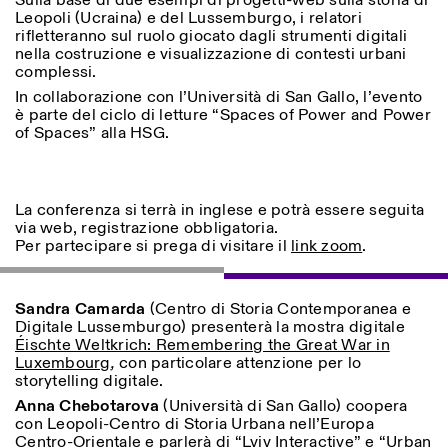
Sulla base di due esempi di progetti-web sulla storia di
Sabato/Domenica: 11:00-
Leopoli (Ucraina) e del Lussemburgo, i relatori
18:30
rifletteranno sul ruolo giocato dagli strumenti digitali
Facebook
Instagram
Linkedin
Vimeo
Durata (giorni)
nella costruzione e visualizzazione di contesti urbani
VISITE GUIDATE:
Solo su prenotazione
complessi.
Privacy Policy
(italiano, inglese)
1
365
In collaborazione con l’Università di San Gallo, l’evento
Tariffa: 10€ per persona
è parte del ciclo di letture “Spaces of Power and Power
Per prenotazioni:
> 1
of Spaces” alla HSG.
visite@istitutosvizzero.it
Ingresso non consentito
agli animali
La conferenza si terrà in inglese e potrà essere seguita
via web, registrazione obbligatoria.
Per partecipare si prega di visitare il
link zoom
.
Sandra Camarda
(Centro di Storia Contemporanea e
Digitale Lussemburgo) presenterà la mostra digitale
Éischte Weltkrich: Remembering the Great War in
Luxembourg
,
con particolare attenzione per lo
storytelling digitale.
Anna
Chebotarova
(Università di San Gallo) coopera
con Leopoli-Centro di Storia Urbana nell’Europa
Centro-Orientale e parlerà di
“Lviv Interactive”
e
“Urban