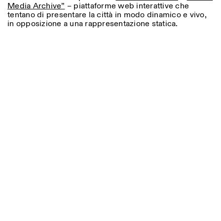
Media Archive”
– piattaforme web interattive che
tentano di presentare la città in modo dinamico e vivo,
in opposizione a una rappresentazione statica.
ISTITUTO SVIZZERO
Sede di Milano
MILANO
Via Vecchio Politecnico 3
20121 Milano
+39 02 76 01 61 18
milano@istitutosvizzero.it
ORARI MOSTRE:
I’ll miss you when I scroll
away:
Lunedì/Venerdì: 11:00-
17:00
Giovedì: 11:00-20:00
Sabato: 14:00-18:00
Domenica chiuso
Photo series documenting Swiss innovation in
architecture, engineering, and materials for sustainable
environments. Fabrication and Construction of Tor