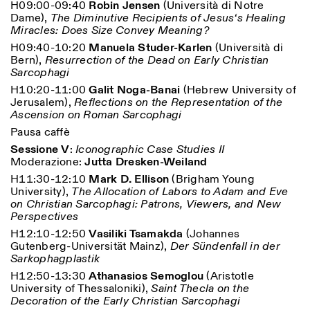
H09:00-09:40
Robin Jensen
(Università di Notre
Dame),
The Diminutive Recipients of Jesus‘s Healing
Miracles: Does Size Convey Meaning?
H09:40-10:20
Manuela Studer-Karlen
(Università di
Bern),
Resurrection of the Dead on Early Christian
Sarcophagi
H10:20-11:00
Galit Noga-Banai
(Hebrew University of
Jerusalem),
Reflections on the Representation of the
Ascension on Roman Sarcophagi
Pausa caffè
Sessione V
:
Iconographic Case Studies II
Moderazione:
Jutta Dresken-Weiland
H11:30-12:10
Mark D. Ellison
(Brigham Young
University),
The Allocation of Labors to Adam and Eve
on Christian Sarcophagi: Patrons, Viewers, and New
Perspectives
H12:10-12:50
Vasiliki Tsamakda
(Johannes
Gutenberg-Universität Mainz),
Der Sündenfall in der
Sarkophagplastik
H12:50-13:30
Athanasios Semoglou
(Aristotle
University of Thessaloniki),
Saint Thecla on the
Decoration of the Early Christian Sarcophagi