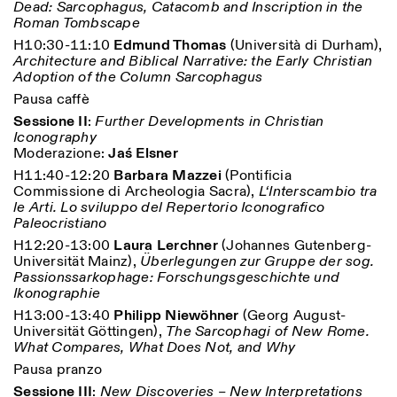
Dead: Sarcophagus, Catacomb and Inscription in the
Roman Tombscape
H10:30-11:10
Edmund Thomas
(Università di Durham),
Architecture and Biblical Narrative: the Early Christian
Adoption of the Column Sarcophagus
Pausa caffè
Sessione II
:
Further Developments in Christian
Iconography
Moderazione:
Jaś Elsner
Designed by Dallas
H11:40-12:20
Barbara Mazzei
(Pontificia
Commissione di Archeologia Sacra),
L‘Interscambio tra
le Arti. Lo sviluppo del Repertorio Iconografico
Paleocristiano
H12:20-13:00
Laura Lerchner
(Johannes Gutenberg-
Universität Mainz),
Überlegungen zur Gruppe der sog.
Passionssarkophage: Forschungsgeschichte und
Ikonographie
H13:00-13:40
Philipp Niewöhner
(Georg August-
Universität Göttingen),
The Sarcophagi of New Rome.
What Compares, What Does Not, and Why
Pausa pranzo
Sessione III
:
New Discoveries – New Interpretations