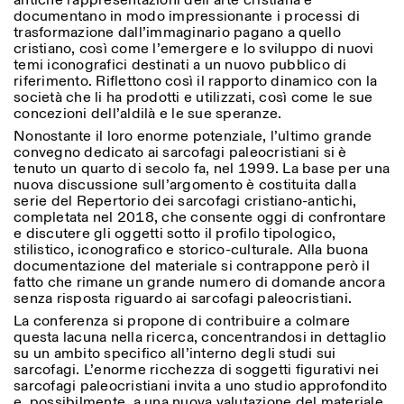
antiche rappresentazioni dell’arte cristiana e
Sabato/Domenica: 11:00-
documentano in modo impressionante i processi di
18:30
trasformazione dall’immaginario pagano a quello
Facebook
Instagram
Linkedin
Vimeo
Durata (giorni)
cristiano, così come l’emergere e lo sviluppo di nuovi
VISITE GUIDATE:
Solo su prenotazione
temi iconografici destinati a un nuovo pubblico di
Privacy Policy
(italiano, inglese)
1
365
riferimento. Riflettono così il rapporto dinamico con la
Tariffa: 10€ per persona
società che li ha prodotti e utilizzati, così come le sue
Per prenotazioni:
> 1
concezioni dell’aldilà e le sue speranze.
visite@istitutosvizzero.it
Nonostante il loro enorme potenziale, l’ultimo grande
convegno dedicato ai sarcofagi paleocristiani si è
Ingresso non consentito
tenuto un quarto di secolo fa, nel 1999. La base per una
agli animali
nuova discussione sull’argomento è costituita dalla
serie del Repertorio dei sarcofagi cristiano-antichi,
completata nel 2018, che consente oggi di confrontare
e discutere gli oggetti sotto il profilo tipologico,
stilistico, iconografico e storico-culturale. Alla buona
documentazione del materiale si contrappone però il
fatto che rimane un grande numero di domande ancora
senza risposta riguardo ai sarcofagi paleocristiani.
La conferenza si propone di contribuire a colmare
questa lacuna nella ricerca, concentrandosi in dettaglio
su un ambito specifico all’interno degli studi sui
sarcofagi. L’enorme ricchezza di soggetti figurativi nei
sarcofagi paleocristiani invita a uno studio approfondito
e, possibilmente, a una nuova valutazione del materiale.