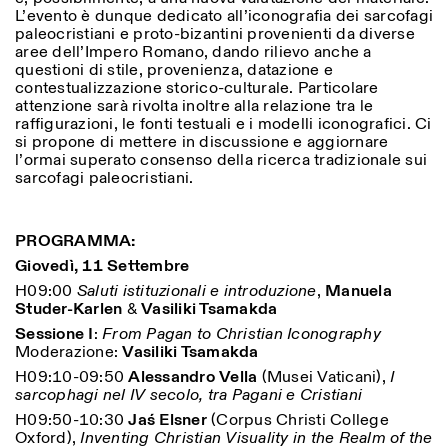
L’evento è dunque dedicato all’iconografia dei sarcofagi
paleocristiani e proto-bizantini provenienti da diverse
aree dell’Impero Romano, dando rilievo anche a
questioni di stile, provenienza, datazione e
ISTITUTO SVIZZERO
Sede di Milano
contestualizzazione storico-culturale. Particolare
MILANO
Via Vecchio Politecnico 3
attenzione sarà rivolta inoltre alla relazione tra le
20121 Milano
raffigurazioni, le fonti testuali e i modelli iconografici. Ci
+39 02 76 01 61 18
si propone di mettere in discussione e aggiornare
milano@istitutosvizzero.it
l’ormai superato consenso della ricerca tradizionale sui
sarcofagi paleocristiani.
ORARI MOSTRE:
I’ll miss you when I scroll
away:
Lunedì/Venerdì: 11:00-
17:00
PROGRAMMA:
Giovedì: 11:00-20:00
Giovedì, 11 Settembre
Sabato: 14:00-18:00
H09:00
Saluti istituzionali e introduzione
,
Manuela
Domenica chiuso
Studer-Karlen
&
Vasiliki Tsamakda
Sessione I
:
From Pagan to Christian Iconography
Moderazione:
Vasiliki Tsamakda
H09:10-09:50
Alessandro Vella
(Musei Vaticani),
I
sarcophagi nel IV secolo, tra Pagani e Cristiani
H09:50-10:30
Jaś Elsner
(Corpus Christi College
Oxford),
Inventing Christian Visuality in the Realm of the