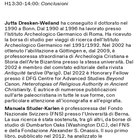
H13:30-14:00:
Conclusioni
Jutta Dresken-Weiland
ha conseguito il dottorato nel
1990 a Bonn. Dal 1990 al 1996 ha lavorato presso
l’Istituto Archeologico Germanico di Roma. Ha ricevuto
la borsa di studio per viaggi di ricerca dell’Istituto
Archeologico Germanico nel 1991/1992. Nel 2002 ha
ottenuto l’abilitazione a Göttingen e, dal 2009, è
professoressa straordinaria di Archeologia Cristiana e
Storia dell’Arte Bizantina presso la stessa università. Dal
2002 è membro del comitato editoriale della rivista
Antiquité tardive
(Parigi). Dal 2022 è Honorary Fellow
presso il DFG Centre for Advanced Studies
Beyond
Canon. Heterotopias of Religious Authority in Ancient
Christianity
. È autrice di numerose pubblicazioni
sull’arte paleocristiana in tutte le sue forme, con
particolare attenzione all’iconografia e all’epigrafia.
Manuela Studer-Karlen
è professoressa del Fondo
Nazionale Svizzero (FNS) presso l’Università di Berna.
La sua ricerca è stata sostenuta, tra gli altri, da borse di
studio di Dumbarton Oaks (Washington D.C.), del FNS
e della Fondazione Alexander S. Onassis. Il suo primo
libro, pubblicato nel 2012, ha analizzato le