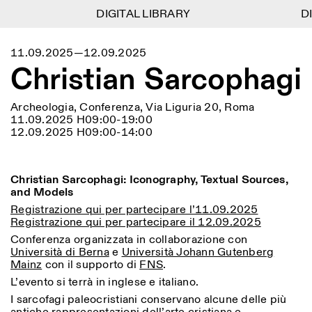
DIGITAL LIBRARY
DIGITAL LIBRARY
DI
DI
1
Menu
Close
11.09.2025—12.09.2025
Information
Filtri
Close
Close
Christian Sarcophagi
Lingua
Area di appartenenza
EN
IT
DE
Reset
FR
ISTITUTO SVIZZERO
Villa Maraini
ROMA
Via Ludovisi 48
Arte
Residenze
Scienze
Archeologia, Conferenza, Via Liguria 20, Roma
00187 Roma
Calendario
11.09.2025 H09:00-19:00
+39 06 420 421
Istituto Svizzero
12.09.2025 H09:00-14:00
roma@istitutosvizzero.it
Ricerca
Luogo
Reset
Residenze
Trasporto pubblico:
Archivio
Roma
Tutte
Milano
l’Istituto Svizzero si trova
Blog
Christian Sarcophagi: Iconography, Textual Sources,
vicino alla metro A fermata
Organizzazione
and Models
Barberini
Categoria
Reset
Biblioteca
Registrazione qui per partecipare l’11.09.2025
Jobs
ORARI PORTINERIA:
Registrazione qui per partecipare il 12.09.2025
Tutte le categorie
Altre Attività
09:00–13:30, 14:30–18:00
LUN-VEN
Conferenza organizzata in collaborazione con
Antropologia
Archeologia
Università di Berna
e
Università Johann Gutenberg
NEWSLETTER
Mainz
con il supporto di
FNS
.
Architettura
Arte
ORARI MOSTRE:
Atlas Studios
Registrati alla nostra newsletter per ricevere
L’evento si terrà in inglese e italiano.
Mercoledì/Venerdì: 14:30-
informazioni sui nostri eventi
Astrofisica
Book launch
18:30
I sarcofagi paleocristiani conservano alcune delle più
Giovedì: 14:30-20:00
Altre opzioni...