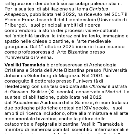
raffigurazioni dei defunti sui sarcofagi paleocristiani.
Per la sua tesi di abilitazione sul tema
Christus
Anapeson
, pubblicata nel 2022, ha ricevuto nel 2017 il
Premio Franz Joseph II del Liechtenstein (Università di
Friburgo). I suoi principali ambiti di ricerca
comprendono la storia dei processi visivo-culturali
nell’antichità tardiva, le interazioni tra testo, immagine e
spazio nelle chiese bizantine, e l’arte medievale
georgiana. Dal 1° ottobre 2025 inizierà il suo incarico
come professoressa di Arte Bizantina presso
l’Università di Vienna.
Vasiliki Tsamakda
è professoressa di Archeologia
Cristiana e Storia dell’Arte Bizantina presso l’Università
Johannes Gutenberg di Magonza. Nel 2001 ha
conseguito il dottorato presso l’Università di
Heidelberg con una tesi dedicata alla
Chronik
illustrata
di Giovanni Scilitze (XII secolo), conservata a Madrid. La
sua tesi di abilitazione, pubblicata nel 2012
dall’Accademia Austriaca delle Scienze, è incentrata su
due botteghe pittoriche cretesi del XIV secolo. I suoi
ambiti di ricerca includono, oltre alla miniatura e all’arte
monumentale bizantina, anche la pittura delle
catacombe e l’epigrafia bizantina. Vasiliki Tsamakda è
membro di numerosi comitati scientifici internazionali e