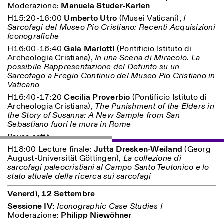
Moderazione:
Manuela Studer-Karlen
H15:20-16:00
Umberto Utro
(Musei Vaticani),
I
Sarcofagi del Museo Pio Cristiano: Recenti Acquisizioni
Iconografiche
H16:00-16:40
Gaia Mariotti
(Pontificio Istituto di
Archeologia Cristiana),
In una Scena di Miracolo. La
possibile Rappresentazione del Defunto su un
Sarcofago a Fregio Continuo del Museo Pio Cristiano in
Vaticano
H16:40-17:20
Cecilia Proverbio
(Pontificio Istituto di
Archeologia Cristiana),
The Punishment of the Elders in
the Story of Susanna: A New Sample from San
Sebastiano fuori le mura in Rome
Pausa caffè
H18:00 Lecture finale:
Jutta Dresken-Weiland
(Georg
August-Universität Göttingen),
La collezione di
sarcofagi paleocristiani al Campo Santo Teutonico e lo
stato attuale della ricerca sui sarcofagi
Venerdì, 12 Settembre
Sessione IV
:
Iconographic Case Studies I
Moderazione:
Philipp Niewöhner