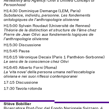
Reflexivity and Agency: Olivi’s Unified Concept of
Personhood
H14:30 Dominique Demange (LEM, Paris)
Substance, individu, personne. Les fondements
ISTITUTO SVIZZERO
Sede di Milano
ontologiques de l’anthropologie olivienne
MILANO
Via Vecchio Politecnico 3
H15:00 Sylvain Roudaut (Université de Rennes)
20121 Milano
Théorie de la distinction et structure de l’âme chez
+39 02 76 01 61 18
Pierre de Jean Olivi: aux fondements logiques de
milano@istitutosvizzero.it
l’anthropologie olivienne
ORARI MOSTRE:
I’ll miss you when I scroll
H15:30 Discussione
away:
H15:45 Pausa
Lunedì/Venerdì: 11:00-
H16:15 Véronique Decaix (Paris 1 Panthéon-Sorbonne)
17:00
Le sens de la conscience chez Olivi
Giovedì: 11:00-20:00
Sabato: 14:00-18:00
H16:45 Alberto Forni (Roma)
Domenica chiuso
La ‘vita nova’ della persona umana nell’escatologia
oliviana e nei suoi riflessi contemporanei
17:15 Discussione
17:30 Tavola rotonda
Stève Bobillier
Ricercatore Post-Doc del Fondo Nazionale Svizzero, é