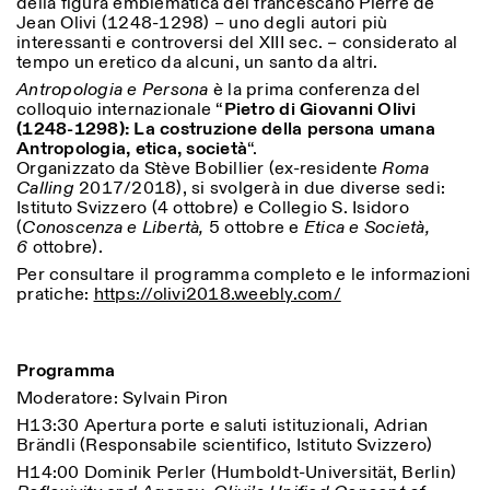
della figura emblematica del francescano Pierre de
Sabato/Domenica: 11:00-
Jean Olivi (1248-1298) – uno degli autori più
18:30
interessanti e controversi del XIII sec. – considerato al
Facebook
Instagram
Linkedin
Vimeo
Durata (giorni)
tempo un eretico da alcuni, un santo da altri.
VISITE GUIDATE:
Solo su prenotazione
Privacy Policy
Antropologia e Persona
è la prima conferenza del
(italiano, inglese)
1
365
colloquio internazionale “
Pietro di Giovanni Olivi
Tariffa: 10€ per persona
(1248-1298): La costruzione della persona umana
Per prenotazioni:
> 1
Antropologia, etica, società
“.
visite@istitutosvizzero.it
Organizzato da Stève Bobillier (ex-residente
Roma
Calling
2017/2018), si svolgerà in due diverse sedi:
Ingresso non consentito
Istituto Svizzero (4 ottobre) e Collegio S. Isidoro
agli animali
(
Conoscenza e Libertà,
5 ottobre e
Etica e Società,
6
ottobre).
Per consultare il programma completo e le informazioni
pratiche:
https://olivi2018.weebly.com/
Programma
Moderatore: Sylvain Piron
H13:30 Apertura porte e saluti istituzionali, Adrian
Brändli (Responsabile scientifico, Istituto Svizzero)
H14:00 Dominik Perler (Humboldt-Universität, Berlin)