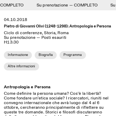
— COMPLETO
Su prenotazione — COMPLETO
DIGITAL LIBRARY
Su
D
1
Menu
Close
04.10.2018
Information
Filtri
Close
Close
Pietro di Giovanni Olivi (1248-1298): Antropologia e Persona
Lingua
Area di appartenenza
EN
IT
DE
Reset
FR
ISTITUTO SVIZZERO
Villa Maraini
Ciclo di conferenze, Storia, Roma
ROMA
Via Ludovisi 48
Su prenotazione — Posti esauriti
Arte
Residenze
Scienze
00187 Roma
Calendario
H13:30
+39 06 420 421
Istituto Svizzero
roma@istitutosvizzero.it
Ricerca
Luogo
Reset
Informazione
Biografia
Programma
Residenze
Trasporto pubblico:
Archivio
Roma
Tutte
Milano
l’Istituto Svizzero si trova
Blog
Altre informazioni
vicino alla metro A fermata
Organizzazione
Barberini
Categoria
Reset
Biblioteca
Jobs
ORARI PORTINERIA:
Tutte le categorie
Altre Attività
Antropologia e Persona
09:00–13:30, 14:30–18:00
LUN-VEN
Antropologia
Archeologia
Come definire la persona umana? Cos’è la libertà?
NEWSLETTER
Come fondare un’etica sociale? I ricercatori, riuniti nel
Architettura
Arte
ORARI MOSTRE:
Atlas Studios
Registrati alla nostra newsletter per ricevere
convegno internazionale che avrà luogo dal 4 al 6
Mercoledì/Venerdì: 14:30-
informazioni sui nostri eventi
ottobre, cercheranno principalmente di riflettere su
Astrofisica
Book launch
18:30
queste tre domande. Storici e filosofi discuteranno
Giovedì: 14:30-20:00
Altre opzioni...