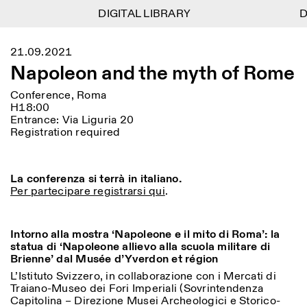
DIGITAL LIBRARY
DIGITAL LIBRARY
DI
DI
1
Menu
Close
21.09.2021
Information
Filters
Close
Close
Napoleon and the myth of Rome
Lingua
Area
EN
IT
DE
Reset
FR
ISTITUTO SVIZZERO
Villa Maraini
Conference, Roma
ROME
Via Ludovisi 48
Art
Residencies
Science
H18:00
00187 Roma
Calendar
Entrance: Via Liguria 20
+39 06 420 421
Istituto Svizzero
Registration required
roma@istitutosvizzero.it
Research
Location
Reset
Residencies
By public transportation:
Archive
Rome
All
Milan
Istituto Svizzero is located
Blog
La conferenza si terrà in italiano.
near the metro A stop
Organisation
Per partecipare registrarsi qui
.
Barberini
Category
Reset
Library
Jobs
FRONT DESK HOURS:
All Categories
Other Activities
09:00AM–01:30PM,
MON-FRI
Intorno alla mostra ‘
Napoleone e il mito di Roma’:
la
Anthropology
Archaeology
02:30PM–06:00PM
statua di ‘
Napoleone allievo alla scuola militare di
NEWSLETTER
Brienne’
dal Musée d’Yverdon et région
Architecture
Art
EXHIBITION HOURS:
Atlas Studios
Signup to our newsletter to receive updates about our
L’Istituto Svizzero, in collaborazione con i Mercati di
Wednesday/Friday: 14:30-
events
Astrophysics
Book launch
Traiano-Museo dei Fori Imperiali (Sovrintendenza
18:30
Capitolina – Direzione Musei Archeologici e Storico-
Thursday: 14:30-20:00
More Options...