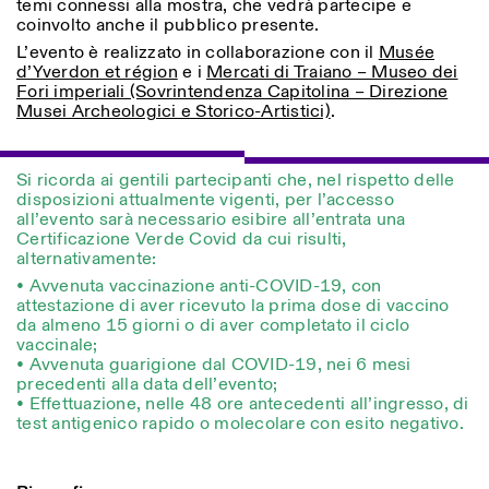
temi connessi alla mostra, che vedrà partecipe e
coinvolto anche il pubblico presente.
L’evento è realizzato in collaborazione con il
Musée
d’Yverdon et région
e i
Mercati di Traiano – Museo dei
Fori imperiali (Sovrintendenza Capitolina – Direzione
Musei Archeologici e Storico-Artistici)
.
Designed by Dallas
Si ricorda ai gentili partecipanti che, nel rispetto delle
disposizioni attualmente vigenti, per l’accesso
all’evento sarà necessario esibire all’entrata una
Certificazione Verde Covid da cui risulti,
alternativamente:
• Avvenuta vaccinazione anti-COVID-19, con
attestazione di aver ricevuto la prima dose di vaccino
da almeno 15 giorni o di aver completato il ciclo
vaccinale;
• Avvenuta guarigione dal COVID-19, nei 6 mesi
precedenti alla data dell’evento;
• Effettuazione, nelle 48 ore antecedenti all’ingresso, di
test antigenico rapido o molecolare con esito negativo.