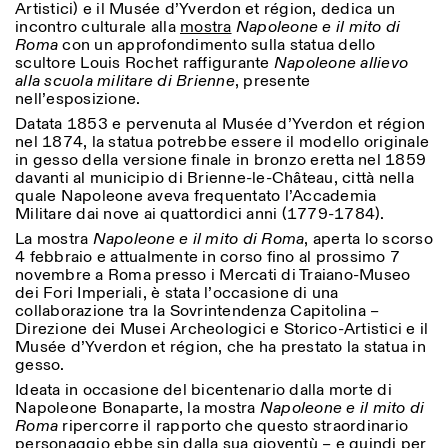
Artistici) e il Musée d’Yverdon et région, dedica un
Saturday/Sunday: 11:00-
incontro culturale alla
mostra
Napoleone e il mito di
18:30
Roma
con un approfondimento sulla statua dello
Facebook
Instagram
Linkedin
Vimeo
Length (days)
scultore Louis Rochet raffigurante
Napoleone allievo
GUIDED TOURS:
By appointment only
Privacy Policy
alla scuola militare di Brienne
, presente
(Italian, English)
1
365
nell’esposizione.
Cost: 10€ per person
> 1
For bookings:
Datata 1853 e pervenuta al Musée d’Yverdon et région
visite@istitutosvizzero.it
nel 1874, la statua potrebbe essere il modello originale
in gesso della versione finale in bronzo eretta nel 1859
Animals are not permitted
davanti al municipio di Brienne-le-Château, città nella
quale Napoleone aveva frequentato l’Accademia
Militare dai nove ai quattordici anni (1779-1784).
La mostra
Napoleone e il mito di Roma
, aperta lo scorso
4 febbraio e attualmente in corso fino al prossimo 7
novembre a Roma presso i Mercati di Traiano-Museo
dei Fori Imperiali, è stata l’occasione di una
collaborazione tra la Sovrintendenza Capitolina –
Direzione dei Musei Archeologici e Storico-Artistici e il
Musée d’Yverdon et région, che ha prestato la statua in
gesso.
Ideata in occasione del bicentenario dalla morte di
Napoleone Bonaparte, la mostra
Napoleone e il mito di
Roma
ripercorre il rapporto che questo straordinario
personaggio ebbe sin dalla sua gioventù – e quindi per