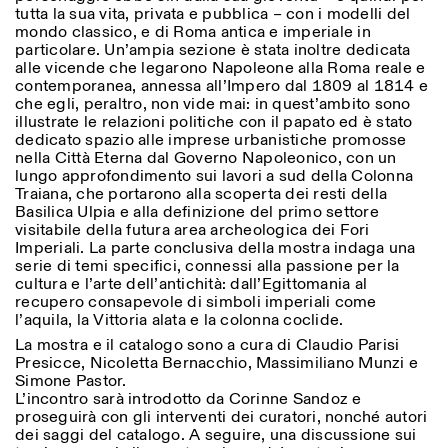
tutta la sua vita, privata e pubblica – con i modelli del
mondo classico, e di Roma antica e imperiale in
particolare. Un’ampia sezione è stata inoltre dedicata
ISTITUTO SVIZZERO
Sede di Milano
alle vicende che legarono Napoleone alla Roma reale e
MILAN
Via Vecchio Politecnico 3
contemporanea, annessa all’Impero dal 1809 al 1814 e
20121 Milan
che egli, peraltro, non vide mai: in quest’ambito sono
+39 02 76 01 61 18
illustrate le relazioni politiche con il papato ed è stato
milano@istitutosvizzero.it
dedicato spazio alle imprese urbanistiche promosse
nella Città Eterna dal Governo Napoleonico, con un
EXHIBITION HOURS:
I’ll miss you when I scroll
lungo approfondimento sui lavori a sud della Colonna
away
Traiana, che portarono alla scoperta dei resti della
Monday/Friday: 11:00-
Basilica Ulpia e alla definizione del primo settore
17:00
visitabile della futura area archeologica dei Fori
Thursday: 11:00-20:00
Imperiali. La parte conclusiva della mostra indaga una
Saturday: 14:00-18:00
serie di temi specifici, connessi alla passione per la
Sunday closed
cultura e l’arte dell’antichità: dall’Egittomania al
recupero consapevole di simboli imperiali come
l’aquila, la Vittoria alata e la colonna coclide.
La mostra e il catalogo sono a cura di Claudio Parisi
Presicce, Nicoletta Bernacchio, Massimiliano Munzi
e
Simone Pastor.
L’incontro sarà introdotto da Corinne Sandoz e
proseguirà con gli interventi dei curatori, nonché autori
dei saggi del catalogo. A seguire, una discussione sui