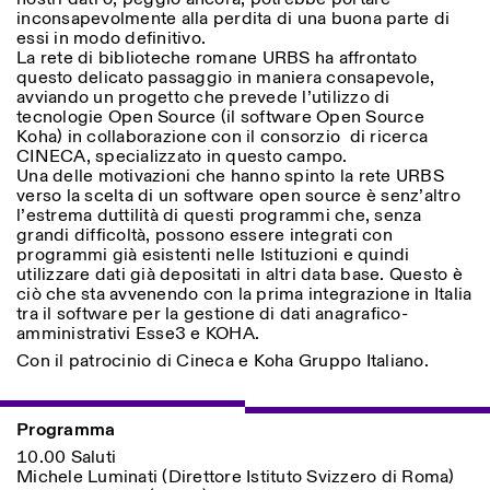
inconsapevolmente alla perdita di una buona parte di
essi in modo definitivo.
La rete di biblioteche romane URBS ha affrontato
ISTITUTO SVIZZERO
Sede di Milano
questo delicato passaggio in maniera consapevole,
MILAN
Via Vecchio Politecnico 3
avviando un progetto che prevede l’utilizzo di
20121 Milan
tecnologie Open Source (il software Open Source
+39 02 76 01 61 18
Koha) in collaborazione con il consorzio di ricerca
milano@istitutosvizzero.it
CINECA, specializzato in questo campo.
Una delle motivazioni che hanno spinto la rete URBS
EXHIBITION HOURS:
I’ll miss you when I scroll
verso la scelta di un software open source è senz’altro
away
l’estrema duttilità di questi programmi che, senza
Monday/Friday: 11:00-
grandi difficoltà, possono essere integrati con
17:00
programmi già esistenti nelle Istituzioni e quindi
Thursday: 11:00-20:00
utilizzare dati già depositati in altri data base. Questo è
Saturday: 14:00-18:00
ciò che sta avvenendo con la prima integrazione in Italia
Sunday closed
tra il software per la gestione di dati anagrafico-
amministrativi Esse3 e KOHA.
Con il patrocinio di Cineca e Koha Gruppo Italiano.
Programma
10.00 Saluti
Michele Luminati (Direttore Istituto Svizzero di Roma)