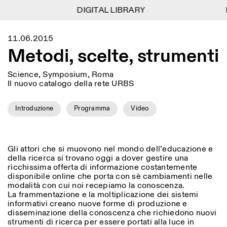
DIGITAL LIBRARY
DIGITAL LIBRARY
D
D
1
Menu
Close
11.06.2015
Information
Filters
Close
Close
Metodi, scelte, strumenti
Lingua
Area
EN
IT
DE
Reset
FR
ISTITUTO SVIZZERO
Villa Maraini
ROME
Via Ludovisi 48
Science, Symposium, Roma
Art
Residencies
Science
00187 Roma
Calendar
Il nuovo catalogo della rete URBS
+39 06 420 421
Istituto Svizzero
roma@istitutosvizzero.it
Research
Location
Reset
Introduzione
Programma
Video
Residencies
By public transportation:
Archive
Rome
All
Milan
Istituto Svizzero is located
Blog
near the metro A stop
Organisation
Barberini
Category
Reset
Library
Gli attori che si muovono nel mondo dell’educazione e
Jobs
della ricerca si trovano oggi a dover gestire una
FRONT DESK HOURS:
All Categories
ricchissima offerta di informazione costantemente
Other Activities
09:00AM–01:30PM,
MON-FRI
disponibile online che porta con sè cambiamenti nelle
Anthropology
Archaeology
02:30PM–06:00PM
modalità con cui noi recepiamo la conoscenza.
NEWSLETTER
La frammentazione e la moltiplicazione dei sistemi
Architecture
Art
EXHIBITION HOURS:
Atlas Studios
Signup to our newsletter to receive updates about our
informativi creano nuove forme di produzione e
Wednesday/Friday: 14:30-
events
Astrophysics
Book launch
disseminazione della conoscenza che richiedono nuovi
18:30
strumenti di ricerca per essere portati alla luce in
Thursday: 14:30-20:00
More Options...