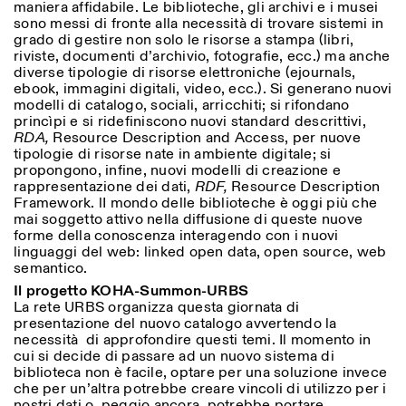
maniera affidabile. Le biblioteche, gli archivi e i musei
Saturday/Sunday: 11:00-
sono messi di fronte alla necessità di trovare sistemi in
18:30
grado di gestire non solo le risorse a stampa (libri,
Facebook
Instagram
Linkedin
Vimeo
Length (days)
riviste, documenti d’archivio, fotografie, ecc.) ma anche
GUIDED TOURS:
By appointment only
Privacy Policy
diverse tipologie di risorse elettroniche (ejournals,
(Italian, English)
1
365
ebook, immagini digitali, video, ecc.). Si generano nuovi
Cost: 10€ per person
modelli di catalogo, sociali, arricchiti; si rifondano
> 1
For bookings:
princìpi e si ridefiniscono nuovi standard descrittivi,
visite@istitutosvizzero.it
RDA,
Resource Description and Access, per nuove
tipologie di risorse nate in ambiente digitale; si
Animals are not permitted
propongono, infine, nuovi modelli di creazione e
rappresentazione dei dati,
RDF,
Resource Description
Framework. lI mondo delle biblioteche è oggi più che
mai soggetto attivo nella diffusione di queste nuove
forme della conoscenza interagendo con i nuovi
linguaggi del web: linked open data, open source, web
semantico.
Il progetto KOHA-Summon-URBS
La rete URBS organizza questa giornata di
presentazione del nuovo catalogo avvertendo la
necessità di approfondire questi temi. Il momento in
cui si decide di passare ad un nuovo sistema di
biblioteca non è facile, optare per una soluzione invece
che per un’altra potrebbe creare vincoli di utilizzo per i
nostri dati o, peggio ancora, potrebbe portare