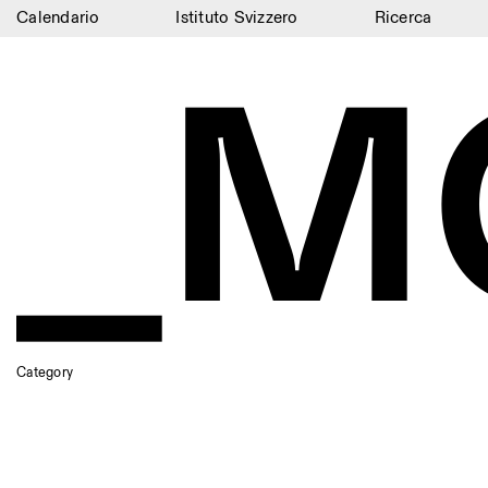
Calendario
Istituto Svizzero
Ricerca
_M
Calendario
Istituto Svizzero
Ricerca
Residenze
Archivio
Blog
Organizzazione
Category
Biblioteca
Jobs