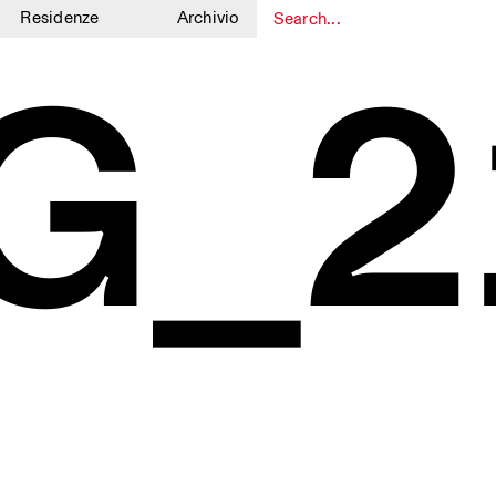
Residenze
Archivio
G_2
1
1