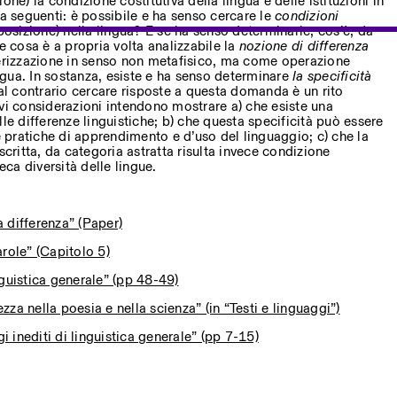
one) la condizione costitutiva della lingua e delle istituzioni in
seguenti: è possibile e ha senso cercare le
condizioni
osizione) nella lingua? E se ha senso determinarle, cos’è, da
e cosa è a propria volta analizzabile la
nozione di differenza
erizzazione in senso non metafisico, ma come operazione
ingua. In sostanza, esiste e ha senso determinare
la specificità
al contrario cercare risposte a questa domanda è un rito
vi considerazioni intendono mostrare a) che esiste una
le differenze linguistiche; b) che questa specificità può essere
le pratiche di apprendimento e d’uso del linguaggio; c) che la
scritta, da categoria astratta risulta invece condizione
eca diversità delle lingue.
 differenza” (Paper)
role” (Capitolo 5)
guistica generale” (pp 48-49)
za nella poesia e nella scienza” (in “Testi e linguaggi”)
inediti di linguistica generale” (pp 7-15)