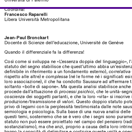
Università di Palermo
Coordina:
Francesco Raparelli
Libera Università Metropolitana
Jean-Paul Bronckart
Docente di Scienze dell’educazione, Université de Genève
Quando il differenziale fa la differenza!
Così come si sviluppa ne «L’essenza doppia del linguaggio», l’
statuto del segno stabilisce che quest’ultimo abbia un’esiste
definibile in riferimento a un fondamento esterno),
correlativa
rispetto alle altre) e
complessa
(né le forme né i significati esi
loro associazione), il che ha condotto Saussure ad affermare t
soltanto «bolle di sapone». Ma questa analisi stabilisce anche 
procede dall’attuazione di
processi psichici
, che le unità-segn
coscienza
dei soggetti parlanti, e che la loro «vita» si inscrive
produzione/trasmissione di valori
. Questo doppio statuto pot
privo di legami con la perplessità testimoniata dalle note sauss
semiologia e psicologia. Sulla base di una nuova analisi dell
questi temi, sosterremo che se è vero che i segni sono puramen
statuto non può essere proiettato nel campo del pensiero (rad
sostanzialismo), ma che anzi, proprio a causa della loro intrins
hanno la capacità di delimitare e costruire queste unità e oper