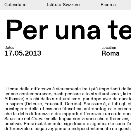
Calendario
Istituto Svizzero
Ricerca
Calendario
Per una te
Istituto Svizzero
Ricerca
Dates
Location
Residenze
17.05.2013
Roma
Archivio
Blog
Organizzazione
Il tema della differenza è sicuramente tra i più importanti della
umane contemporanee, basti pensare allo strutturalismo (Jako
Althusser) o a chi dallo strutturalismo, pur dopo aver da quest
Biblioteca
lo supera (Deleuze, Foucault, Derrida). Saussure è, a tutti gli e
privilegiato della riflessione filosofica, antropologica e psicoan
Jobs
che fa della differenza e dei rapporti differenziali un nodo con
Saussure nel
Cours
: «nella lingua non vi sono che differenze»,
positivi». Presi isolatamente, significato e significante sono l’
differenziale e negativo; prima o indipendentemente da quest