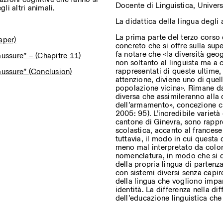
Docente di Linguistica, Univer
li altri animali.
La didattica della lingua degli a
La prima parte del terzo corso 
aper)
concreto che si offre sulla sup
fa notare che «la diversità ge
aussure” – (Chapitre 11)
non soltanto al linguista ma a 
rappresentati di queste ultime, 
aussure” (Conclusion)
attenzione, diviene uno di quell
popolazione vicina». Rimane d
diversa che assimileranno alla 
dell’armamento», concezione c
2005: 95). L’incredibile varietà
cantone di Ginevra, sono rappr
scolastica, accanto al francese
tuttavia, il modo in cui questa 
meno mal interpretato da color
nomenclatura, in modo che si d
della propria lingua di partenza 
con sistemi diversi senza capire
della lingua che vogliono impar
identità. La differenza nella di
dell’educazione linguistica ch
, engineering, and materials
n of Tor Alva, 3D-Concrete