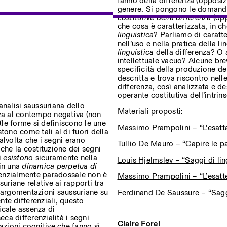
fanno della differenza (opposizi
genere. Si pongono le domanda 
costitutive della differenza
(opp
che cosa è caratterizzata, in ch
linguistica
? Parliamo di caratt
nell’uso e nella pratica della l
linguistica
della differenza? O 
intellettuale vacuo? Alcune bre
specificità della produzione del
descritta e trova riscontro nel
differenza, così analizzata e de
operante costitutiva dell’intrins
analisi saussuriana dello
Materiali proposti:
nza al contempo negativa (non
(le forme si definiscono le une
Massimo Prampolini – “L’esatta
stono come tali al di fuori della
alvolta che i segni erano
Tullio De Mauro – “Capire le pa
che la costituzione dei segni
i
esistono
sicuramente nella
Louis Hjelmslev – “Saggi di lin
 in una
dinamica perpetua di
enzialmente paradossale non è
Massimo Prampolini – “L’esattez
uriane relative ai rapporti tra
e argomentazioni saussuriane su
Ferdinand De Saussure – “Saggi 
te differenziali, questo
icale assenza di
eca differenzialità i segni
Claire Forel
azioni cognitive che fanno sì