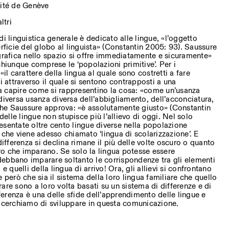
sité de Genève
ltri
di linguistica generale è dedicato alle lingue, «l’oggetto
erficie del globo al linguista» (Constantin 2005: 93). Saussure
ografica nello spazio si offre immediatamente e sicuramente»
chiunque comprese le ‘popolazioni primitive’. Per i
«il carattere della lingua al quale sono costretti a fare
i attraverso il quale si sentono contrapposti a una
a capire come si rappresentino la cosa: «come un’usanza
diversa usanza diversa dell’abbigliamento, dell’acconciatura,
he Saussure approva: «è assolutamente giusto» (Constantin
 delle lingue non stupisce più l’allievo di oggi. Nel solo
esentate oltre cento lingue diverse nella popolazione
 che viene adesso chiamato ‘lingua di scolarizzazione’. E
differenza si declina rimane il più delle volte oscuro o quanto
o che imparano. Se solo la lingua potesse essere
ebbano imparare soltanto le corrispondenze tra gli elementi
e quelli della lingua di arrivo! Ora, gli allievi si confrontano
 però che sia il sistema della loro lingua familiare che quello
are sono a loro volta basati su un sistema di differenze e di
fferenza è una delle sfide dell’apprendimento delle lingue e
e cerchiamo di sviluppare in questa comunicazione.