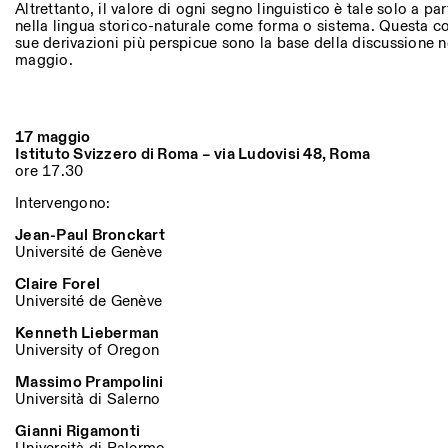
Altre Attività
Altrettanto, il valore di ogni segno linguistico è tale solo a par
nella lingua storico-naturale come forma o sistema. Questa co
sue derivazioni più perspicue sono la base della discussione n
NEWSLETTER
maggio.
Registrati alla nostra newsletter per ricevere informazioni sui n
17 maggio
Istituto Svizzero di Roma – via Ludovisi 48, Roma
Facebook
Instagram
Linkedin
Vimeo
ore 17.30
Intervengono:
Jean-Paul Bronckart
Université de Genève
Claire Forel
Université de Genève
Kenneth Lieberman
University of Oregon
Massimo Prampolini
Università di Salerno
Gianni Rigamonti