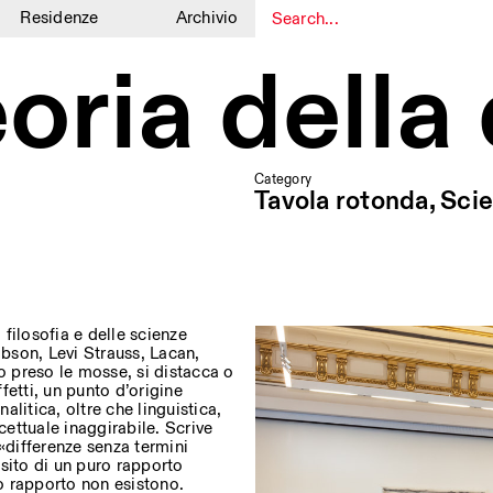
Residenze
Archivio
1
1
oria della
Category
Tavola rotonda, Sci
 filosofia e delle scienze
bson, Levi Strauss, Lacan,
o preso le mosse, si distacca o
ffetti, un punto d’origine
alitica, oltre che linguistica,
cettuale inaggirabile. Scrive
 «differenze senza termini
esito di un puro rapporto
o rapporto non esistono.