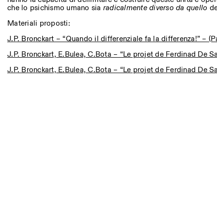
che lo psichismo umano sia
radicalmente diverso da quello
deg
Materiali proposti:
J.P. Bronckart – “Quando il differenziale fa la differenza!” – (P
J.P. Bronckart, E.Bulea, C.Bota – “Le projet de Ferdinad De S
J.P. Bronckart, E.Bulea, C.Bota – “Le projet de Ferdinad De S
Photo series documenting Swiss innovation in architecture
for sustainable environments. Fabrication and Constructio