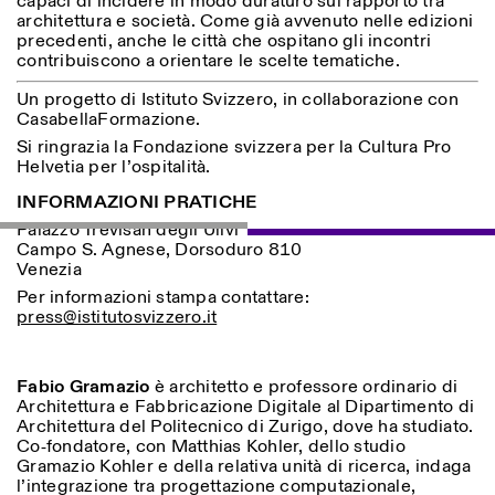
capaci di incidere in modo duraturo sul rapporto tra
architettura e società. Come già avvenuto nelle edizioni
precedenti, anche le città che ospitano gli incontri
contribuiscono a orientare le scelte tematiche.
Un progetto di Istituto Svizzero, in collaborazione con
CasabellaFormazione.
Si ringrazia la Fondazione svizzera per la Cultura Pro
Helvetia per l’ospitalità.
Designed by Dallas
INFORMAZIONI PRATICHE
Palazzo Trevisan degli Ulivi
Campo S. Agnese, Dorsoduro 810
Venezia
Per informazioni stampa contattare:
press@istitutosvizzero.it
Fabio Gramazio
è architetto e professore ordinario di
Architettura e Fabbricazione Digitale al Dipartimento di
Architettura del Politecnico di Zurigo, dove ha studiato.
Co‑fondatore, con Matthias Kohler, dello studio
Gramazio Kohler e della relativa unità di ricerca, indaga
l’integrazione tra progettazione computazionale,