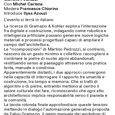
Sabato/Domenica: 11:00-
Con
Michel Carlana
18:30
Modera
Francesca Chiorino
Facebook
Instagram
Linkedin
Vimeo
Introduce
Ilyas Azouzi
Durata (giorni)
VISITE GUIDATE:
Solo su prenotazione
L’evento si terrà in italiano
Privacy Policy
(italiano, inglese)
1
365
Tariffa: 10€ per persona
La ricerca di Gramazio & Kohler esplora l’intersezione
Per prenotazioni:
> 1
fra digitale e costruzione, indagando come robotica e
visite@istitutosvizzero.it
intelligenza artificiale possano generare nuove logiche
materiali e processi progettuali capaci di ampliare il
Ingresso non consentito
campo dell’architettura.
agli animali
Le “ricomposizioni” di Martino Pedrozzi, al contrario,
nascono da un gesto minimo e collettivo: raccogliere e
riordinare le pietre di nuclei alpini abbandonati,
restituendo senso al paesaggio attraverso una pratica
lenta, manuale e condivisa.
Apparentemente distanti, i due approcci convergono
nella capacità di interrogare il rapporto tra umanità e
costruzione, tra tempo e memoria. Che si tratti di
algoritmi o di pietre, entrambi mettono al centro il
valore culturale del fare, riconoscendo che ogni atto
architettonico implica responsabilità verso il pianeta e
la comunità.
La tavola rotonda finale approfondisce queste tensioni
mettendo in dialogo l’automazione generativa proposta
da Fabio Gramazio, il gesto manuale dei workshop di