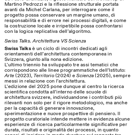
Martino Pedrozzi e la riflessione strutturale portata
avanti da Michel Carlana, per interrogare come il
progetto possa conservare un margine umano, di
responsabilità e di errore nei processi digitali, e come
ISTITUTO SVIZZERO
Sede di Milano
la costruzione locale e irripetibile possa confrontarsi
MILANO
Via Vecchio Politecnico 3
con la logica replicativa dell’algoritmo.
20121 Milano
+39 02 76 01 61 18
Swiss Talks. Architettura VS Scienza
milano@istitutosvizzero.it
Swiss Talks
è un ciclo di incontri dedicati agli
orientamenti dell’architettura contemporanea in
ORARI MOSTRE:
I’ll miss you when I scroll
Svizzera, giunto alla nona edizione.
away:
L’ultimo triennio ha sviluppato tre assi tematici che
Lunedì/Venerdì: 11:00-
corrispondono alle linee programmatiche dell’Istituto:
17:00
Arte
(2023),
Territorio
(2024) e
Scienza
(2025), sempre
Giovedì: 11:00-20:00
messi in relazione con l’architettura.
Sabato: 14:00-18:00
L’edizione del 2025 pone dunque al centro la ricerca
Domenica chiuso
scientifica condotta all’interno delle scuole di
architettura svizzere, individuandone i contributi più
rilevanti non solo per il rigore metodologico, ma anche
per la capacità di generare innovazione,
sperimentazione e nuove prospettive di pensiero. Il
progetto curatoriale intende mettere in evidenza alcune
esperienze di ricerca particolarmente significative per
durata, risultati e originalità dei processi, in quanto