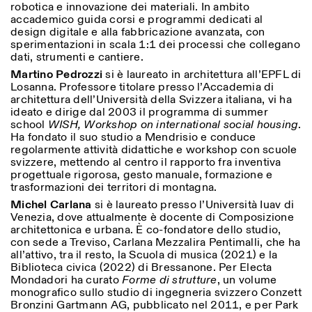
robotica e innovazione dei materiali. In ambito
accademico guida corsi e programmi dedicati al
design digitale e alla fabbricazione avanzata, con
sperimentazioni in scala 1:1 dei processi che collegano
dati, strumenti e cantiere.
Martino Pedrozzi
si è laureato in architettura all’EPFL di
Losanna. Professore titolare presso l’Accademia di
architettura dell’Università della Svizzera italiana, vi ha
ideato e dirige dal 2003 il programma di summer
school
WISH, Workshop on international social housing
.
Ha fondato il suo studio a Mendrisio e conduce
regolarmente attività didattiche e workshop con scuole
svizzere, mettendo al centro il rapporto fra inventiva
progettuale rigorosa, gesto manuale, formazione e
trasformazioni dei territori di montagna.
Michel Carlana
si è laureato presso l’Università Iuav di
Venezia, dove attualmente è docente di Composizione
architettonica e urbana. È co-fondatore dello studio,
con sede a Treviso, Carlana Mezzalira Pentimalli, che ha
all’attivo, tra il resto, la Scuola di musica (2021) e la
Biblioteca civica (2022) di Bressanone. Per Electa
Mondadori ha curato
Forme di strutture
, un volume
monografico sullo studio di ingegneria svizzero Conzett
Bronzini Gartmann AG, pubblicato nel 2011, e per Park