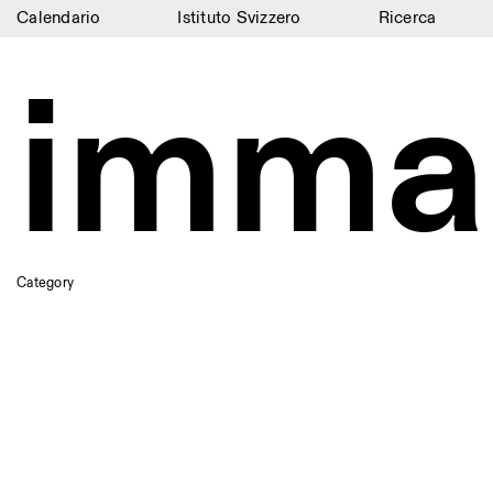
Calendario
Istituto Svizzero
Ricerca
Calendario
imma
Istituto Svizzero
Ricerca
Residenze
Archivio
Category
Blog
Organizzazione
Biblioteca
Jobs