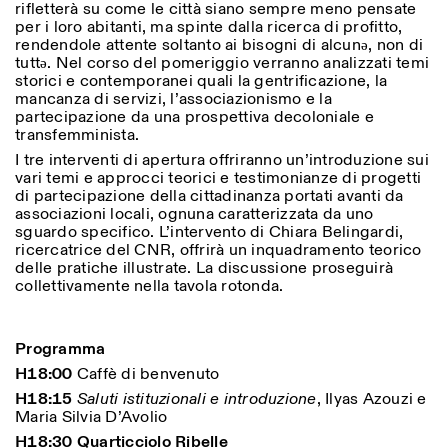
rifletterà su come le città siano sempre meno pensate
Sabato/Domenica: 11:00-
per i loro abitanti, ma spinte dalla ricerca di profitto,
18:30
rendendole attente soltanto ai bisogni di alcunə, non di
Facebook
Instagram
Linkedin
Vimeo
Durata (giorni)
tuttə. Nel corso del pomeriggio verranno analizzati temi
VISITE GUIDATE:
Solo su prenotazione
Privacy Policy
storici e contemporanei quali la gentrificazione, la
(italiano, inglese)
1
365
mancanza di servizi, l’associazionismo e la
Tariffa: 10€ per persona
partecipazione da una prospettiva decoloniale e
Per prenotazioni:
> 1
transfemminista.
visite@istitutosvizzero.it
I tre interventi di apertura offriranno un’introduzione sui
Ingresso non consentito
vari temi e approcci teorici e testimonianze di progetti
agli animali
di partecipazione della cittadinanza portati avanti da
associazioni locali, ognuna caratterizzata da uno
sguardo specifico. L’intervento di Chiara Belingardi,
ricercatrice del CNR, offrirà un inquadramento teorico
delle pratiche illustrate. La discussione proseguirà
collettivamente nella tavola rotonda.
Programma
H18:00
Caffè di benvenuto
H18:15
Saluti istituzionali e introduzione
, Ilyas Azouzi e
Maria Silvia D’Avolio
H18:30 Quarticciolo Ribelle