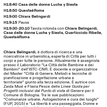
H18:40 Casa delle donne Lucha y Siesta
H18:50 QuestaèRoma
H19:00 Chiara Belingardi
ISTITUTO SVIZZERO
Sede di Milano
H19:15
Pausa
MILANO
Via Vecchio Politecnico 3
20121 Milano
H19:30-20:10
Tavola rotonda con
Chiara Belingardi
,
+39 02 76 01 61 18
Casa delle donne Lucha y Siesta
,
Quarticciolo Ribelle
,
milano@istitutosvizzero.it
QuestaèRoma
ORARI MOSTRE:
I’ll miss you when I scroll
away:
Chiara Belingardi
, è dottora di ricerca e una
Lunedì/Venerdì: 11:00-
ricercatrice in urbanistica, esperta di Città per tutti i
17:00
corpi e per tutte le persone. Attualmente è assegnista
Giovedì: 11:00-20:00
presso il Laboratorio “La Città delle Bambine e dei
Sabato: 14:00-18:00
Bambini” dell’ISTC-CNR. È docente e organizzatrice
Domenica chiuso
del Master “Città di Genere. Metodi e tecniche di
pianificazione e progettazione urbana e
territoriale” giunto alla terza edizione. È autrice con
Zaida Muxì e Flavia Pesce delle
Linee Guida per
Progetti inclusivi dal Punto di vista di Genere
per il
Comune di Bologna
.
Tra le sue pubblicazioni:
“Comunanze urbane. Autogestione e cura dei luoghi”
(FUP, 2015) e “La libertà è una passeggiata. Donne e