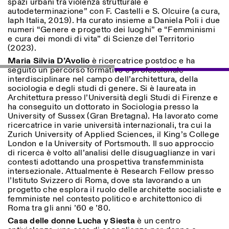
spazi urbani tra violenza strutturale e
autodeterminazione” con F. Castelli e S. Olcuire (a cura,
Iaph Italia, 2019). Ha curato insieme a Daniela Poli i due
numeri “Genere e progetto dei luoghi” e “Femminismi
e cura dei mondi di vita” di Scienze del Territorio
(2023).
Maria Silvia D’Avolio
è ricercatrice postdoc e ha
seguito un percorso formativo e professionale
interdisciplinare nel campo dell’architettura, della
sociologia e degli studi di genere. Si è laureata in
Designed by Dallas
Architettura presso l’Università degli Studi di Firenze e
ha conseguito un dottorato in Sociologia presso la
University of Sussex (Gran Bretagna). Ha lavorato come
ricercatrice in varie università internazionali, tra cui la
Zurich University of Applied Sciences, il King’s College
London e la University of Portsmouth. Il suo approccio
di ricerca è volto all’analisi delle disuguaglianze in vari
contesti adottando una prospettiva transfemminista
intersezionale. Attualmente è Research Fellow presso
l’Istituto Svizzero di Roma, dove sta lavorando a un
progetto che esplora il ruolo delle architette socialiste e
femministe nel contesto politico e architettonico di
Roma tra gli anni ’60 e ’80.
Casa delle donne Lucha y Siesta
è un centro