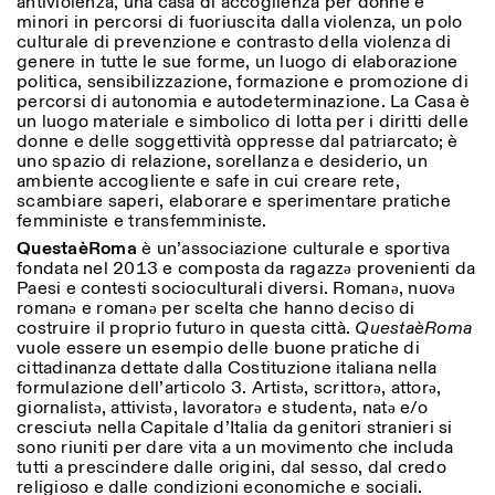
antiviolenza, una casa di accoglienza per donne e
minori in percorsi di fuoriuscita dalla violenza, un polo
culturale di prevenzione e contrasto della violenza di
genere in tutte le sue forme, un luogo di elaborazione
politica, sensibilizzazione, formazione e promozione di
percorsi di autonomia e autodeterminazione. La Casa è
un luogo materiale e simbolico di lotta per i diritti delle
donne e delle soggettività oppresse dal patriarcato; è
uno spazio di relazione, sorellanza e desiderio, un
ambiente accogliente e safe in cui creare rete,
scambiare saperi, elaborare e sperimentare pratiche
femministe e transfemministe.
QuestaèRoma
è un’associazione culturale e sportiva
fondata nel 2013 e composta da ragazzə provenienti da
Paesi e contesti socioculturali diversi. Romanə, nuovə
romanə e romanə per scelta che hanno deciso di
costruire il proprio futuro in questa città.
QuestaèRoma
vuole essere un esempio delle buone pratiche di
cittadinanza dettate dalla Costituzione italiana nella
formulazione dell’articolo 3. Artistə, scrittorə, attorə,
giornalistə, attivistə, lavoratorə e studentə, natə e/o
cresciutə nella Capitale d’Italia da genitori stranieri si
sono riuniti per dare vita a un movimento che includa
tutti a prescindere dalle origini, dal sesso, dal credo
religioso e dalle condizioni economiche e sociali.