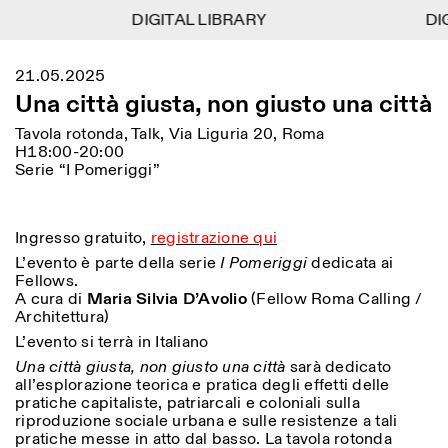
DIGITAL LIBRARY
DIGITAL LIBRARY
DIG
DIG
1
Menu
Close
21.05.2025
Information
Filtri
Close
Close
Una città giusta, non giusto una città
Lingua
Area di appartenenza
EN
IT
DE
Reset
FR
ISTITUTO SVIZZERO
Villa Maraini
Tavola rotonda, Talk, Via Liguria 20, Roma
ROMA
Via Ludovisi 48
Arte
Residenze
Scienze
H18:00-20:00
00187 Roma
Calendario
Serie “I Pomeriggi”
+39 06 420 421
Istituto Svizzero
roma@istitutosvizzero.it
Ricerca
Luogo
Reset
Residenze
Trasporto pubblico:
Archivio
Roma
Tutte
Milano
Ingresso gratuito,
registrazione qui
l’Istituto Svizzero si trova
Blog
L’evento è parte della serie
I Pomeriggi
dedicata ai
vicino alla metro A fermata
Organizzazione
Fellows.
Barberini
Categoria
Reset
Biblioteca
A cura di
Maria Silvia D’Avolio
(Fellow Roma Calling /
Jobs
Architettura)
ORARI PORTINERIA:
Tutte le categorie
Altre Attività
09:00–13:30, 14:30–18:00
LUN-VEN
L’evento si terrà in Italiano
Antropologia
Archeologia
Una città giusta, non giusto una città
sarà dedicato
NEWSLETTER
Architettura
Arte
all’esplorazione teorica e pratica degli effetti delle
ORARI MOSTRE:
Atlas Studios
Registrati alla nostra newsletter per ricevere
pratiche capitaliste, patriarcali e coloniali sulla
Mercoledì/Venerdì: 14:30-
informazioni sui nostri eventi
Astrofisica
Book launch
riproduzione sociale urbana e sulle resistenze a tali
18:30
pratiche messe in atto dal basso. La tavola rotonda
Giovedì: 14:30-20:00
Altre opzioni...