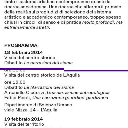
tanto il sistema artistico contemporaneo quanto la
ricerca accademica. Una ricerca che afferma il primato
della realtà sui pregiudizi di selezione del sistema
artistico e accademico contemporaneo, troppo spesso
ISTITUTO SVIZZERO
Sede di Milano
chiusi in circoli di senso e di pratica
molto profondi, ma
MILANO
Via Vecchio Politecnico 3
estremamente stretti
.
20121 Milano
+39 02 76 01 61 18
milano@istitutosvizzero.it
PROGRAMMA
ORARI MOSTRE:
18 febbraio 2014
I’ll miss you when I scroll
Visita del centro storico
away:
Dibattito
Le narrazioni del sisma
Lunedì/Venerdì: 11:00-
17:00
ore 11:00
Giovedì: 11:00-20:00
Visita del centro storico de L’Aquila
Sabato: 14:00-18:00
ore 16:00
Domenica chiuso
Dibattito
Le Narrazioni del sisma
Antonello Ciccozzi,
Una narrazione antropologica
Fabio Picuti,
Una narrazione giuridico-giudiziaria
Dipartimento di Scienze Umane
viale Nizza, 14 – L’Aquila
19 febbraio 2014
Visita del territorio