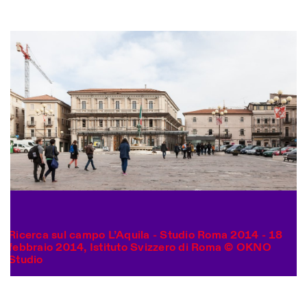
Ricerca sul campo L’Aquila - Studio Roma 2014 - 18
Photo series documenting Swiss innovation in
febbraio 2014, Istituto Svizzero di Roma © OKNO
architecture, engineering, and materials for sustainable
Studio
environments. Fabrication and Construction of Tor
Alva, 3D-Concrete extrusion, ETHZ RFL. ©
Girts
Apskalns