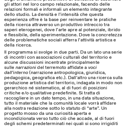
Sabato/Domenica: 11:00-
gli attori nel loro campo relazionale, facendo delle
18:30
relazioni formali e informali un elemento integrante
Facebook
Instagram
Linkedin
Vimeo
dello studio. La densità e l’intensità che questa
Durata (giorni)
VISITE GUIDATE:
Solo su prenotazione
esperienza offre è la base per reinventare le pratiche
Privacy Policy
(italiano, inglese)
1
365
della ricerca attraverso un produttivo intreccio tra
Tariffa: 10€ per persona
saperi eterogenei, dove l’arte apre al potenziale, ibrido
Per prenotazioni:
> 1
e flessibile, della sperimentazione. Dove la concretezza
visite@istitutosvizzero.it
delle problematiche sociali afferra l’attività artistica e
della ricerca.
Ingresso non consentito
Il programma si svolge in due parti. Da un lato una serie
agli animali
di incontri con associazioni culturali del territorio e
alcune discussioni incentrate principalmente
sulle
narrazioni
del terremoto affidate a
voci
dall’interno
(narrazione antropologica, giuridica,
pedagogica, geografica etc.). Dall’altro una ricerca sulla
produzione artistica del territorio, indagata in modo non
gerarchico né sistematico, al di fuori di posizioni
critiche e/o qualitative predefinite. Si tratta di
raccogliere in un dato tempo, in una data situazione,
tutto il materiale che la comunità locale vorrà affidare
alla nostra redazione sotto lo statuto di “arte”. Un
progetto mosso da una curiosità aperta e
incondizionata verso tutto ciò che accade, al di fuori
degli schemi predeterminati nei quali si sono irrigiditi