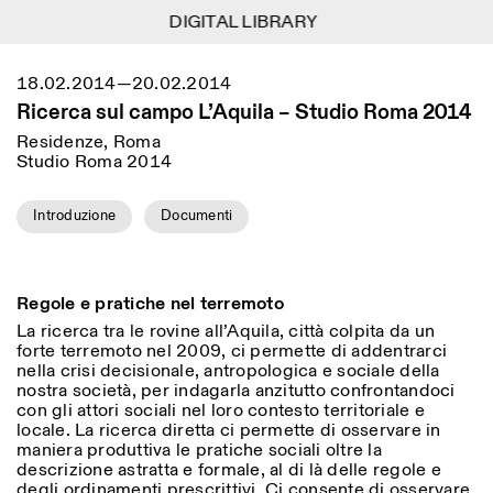
DIGITAL LIBRARY
DIGITAL LIBRARY
1
Menu
Close
18.02.2014—20.02.2014
Information
Filtri
Close
Close
Ricerca sul campo L’Aquila – Studio Roma 2014
Lingua
Area di appartenenza
EN
IT
DE
Reset
FR
ISTITUTO SVIZZERO
Villa Maraini
Residenze, Roma
ROMA
Via Ludovisi 48
Studio Roma 2014
Arte
Residenze
Scienze
00187 Roma
Calendario
+39 06 420 421
Istituto Svizzero
roma@istitutosvizzero.it
Ricerca
Introduzione
Documenti
Luogo
Reset
Residenze
Trasporto pubblico:
Archivio
Roma
Tutte
Milano
l’Istituto Svizzero si trova
Blog
vicino alla metro A fermata
Organizzazione
Regole e pratiche nel terremoto
Barberini
Categoria
Reset
Biblioteca
La ricerca tra le rovine all’Aquila, città colpita da un
Jobs
ORARI PORTINERIA:
forte terremoto nel 2009, ci permette di addentrarci
Tutte le categorie
Altre Attività
09:00–13:30, 14:30–18:00
LUN-VEN
nella crisi decisionale, antropologica e sociale della
Antropologia
Archeologia
nostra società, per indagarla anzitutto confrontandoci
con gli attori sociali nel loro contesto territoriale e
NEWSLETTER
Architettura
Arte
ORARI MOSTRE:
Atlas Studios
locale.
La ricerca diretta ci permette di osservare in
Registrati alla nostra newsletter per ricevere
Mercoledì/Venerdì: 14:30-
maniera produttiva le pratiche sociali oltre la
informazioni sui nostri eventi
Astrofisica
Book launch
18:30
descrizione astratta e formale, al di là delle regole e
Giovedì: 14:30-20:00
degli ordinamenti prescrittivi. Ci consente di osservare
Altre opzioni...