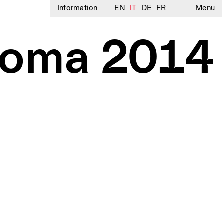
Information
EN
IT
DE
FR
Menu
 Roma 2014