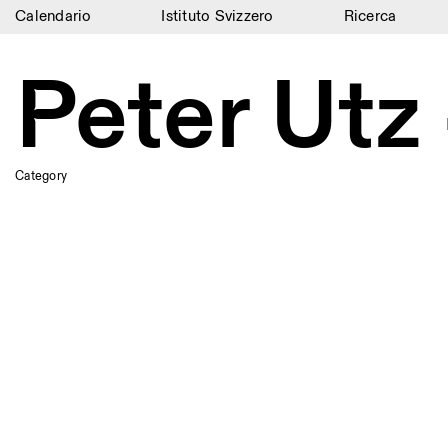
Calendario
Istituto Svizzero
Ricerca
Calendario
Peter Utz
Istituto Svizzero
Ricerca
Category
Residenze
Archivio
Blog
Organizzazione
Biblioteca
Jobs