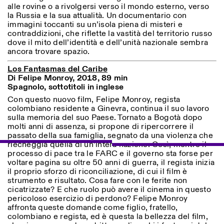
alle rovine o a rivolgersi verso il mondo esterno, verso
la Russia e la sua attualità. Un documentario con
immagini toccanti su un’isola piena di misteri e
contraddizioni, che riflette la vastità del territorio russo
dove il mito dell’identità e dell’unità nazionale sembra
ancora trovare spazio.
Los Fantasmas del Caribe
Di Felipe Monroy, 2018, 89 min
Spagnolo, sottotitoli in inglese
Designed by Dallas
Con questo nuovo film, Felipe Monroy, regista
colombiano residente a Ginevra, continua il suo lavoro
sulla memoria del suo Paese. Tornato a Bogotà dopo
molti anni di assenza, si propone di ripercorrere il
passato della sua famiglia, segnato da una violenza che
riecheggia quella di un’intera nazione. Così, mentre il
processo di pace tra le FARC e il governo sta forse per
voltare pagina su oltre 50 anni di guerra, il regista inizia
il proprio sforzo di riconciliazione, di cui il film è
strumento e risultato. Cosa fare con le ferite non
cicatrizzate? E che ruolo può avere il cinema in questo
pericoloso esercizio di perdono? Felipe Monroy
affronta queste domande come figlio, fratello,
colombiano e regista, ed è questa la bellezza del film,