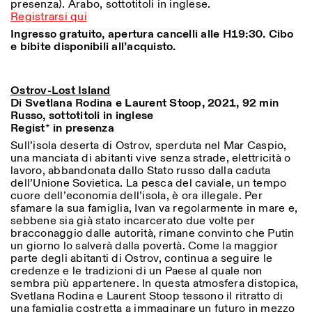
presenza). Arabo, sottotitoli in inglese.
Registrarsi qui
Ingresso gratuito, apertura cancelli alle H19:30. Cibo
e bibite disponibili all’acquisto.
ISTITUTO SVIZZERO
Sede di Milano
MILANO
Via Vecchio Politecnico 3
20121 Milano
Ostrov-Lost Island
+39 02 76 01 61 18
Di Svetlana Rodina e Laurent Stoop, 2021, 92 min
milano@istitutosvizzero.it
Russo, sottotitoli in inglese
ORARI MOSTRE:
Regist* in presenza
I’ll miss you when I scroll
away:
Sull’isola deserta di Ostrov, sperduta nel Mar Caspio,
Lunedì/Venerdì: 11:00-
una manciata di abitanti vive senza strade, elettricità o
17:00
lavoro, abbandonata dallo Stato russo dalla caduta
Giovedì: 11:00-20:00
dell’Unione Sovietica. La pesca del caviale, un tempo
Sabato: 14:00-18:00
cuore dell’economia dell’isola, è ora illegale. Per
Domenica chiuso
sfamare la sua famiglia, Ivan va regolarmente in mare e,
sebbene sia già stato incarcerato due volte per
bracconaggio dalle autorità, rimane convinto che Putin
un giorno lo salverà dalla povertà. Come la maggior
parte degli abitanti di Ostrov, continua a seguire le
credenze e le tradizioni di un Paese al quale non
sembra più appartenere. In questa atmosfera distopica,
Svetlana Rodina e Laurent Stoop tessono il ritratto di
una famiglia costretta a immaginare un futuro in mezzo