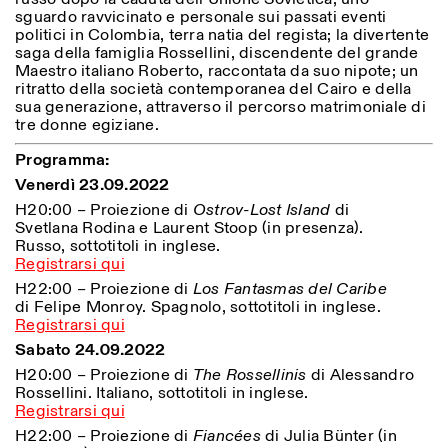
Sabato/Domenica: 11:00-
sguardo ravvicinato e personale sui passati eventi
18:30
politici in Colombia, terra natia del regista; la divertente
Facebook
Instagram
Linkedin
Vimeo
Durata (giorni)
saga della famiglia Rossellini, discendente del grande
VISITE GUIDATE:
Solo su prenotazione
Maestro italiano Roberto, raccontata da suo nipote; un
Privacy Policy
(italiano, inglese)
1
365
ritratto della società contemporanea del Cairo e della
Tariffa: 10€ per persona
sua generazione, attraverso il percorso matrimoniale di
Per prenotazioni:
> 1
tre donne egiziane.
visite@istitutosvizzero.it
Programma:
Ingresso non consentito
Venerdì 23.09.2022
agli animali
H20:00 – Proiezione di
Ostrov-Lost Island
di
Svetlana Rodina e Laurent Stoop (in presenza).
Russo, sottotitoli in inglese.
Registrarsi qui
H22:00 – Proiezione di
Los Fantasmas del Caribe
di Felipe Monroy. Spagnolo, sottotitoli in inglese.
Registrarsi qui
Sabato 24.09.2022
H20:00 – Proiezione di
The Rossellinis
di Alessandro
Rossellini. Italiano, sottotitoli in inglese.
Registrarsi qui
H22:00 – Proiezione di
Fiancées
di Julia Bünter (in