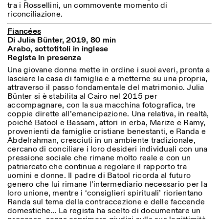
tra i Rossellini, un commovente momento di
riconciliazione.
Fiancées
Di Julia Bünter, 2019, 80 min
Arabo, sottotitoli in inglese
Regista in presenza
Una giovane donna mette in ordine i suoi averi, pronta a
lasciare la casa di famiglia e a metterne su una propria,
attraverso il passo fondamentale del matrimonio. Julia
Bünter si è stabilita al Cairo nel 2015 per
accompagnare, con la sua macchina fotografica, tre
coppie dirette all’emancipazione. Una relativa, in realtà,
poiché Batool e Bassam, attori in erba, Marize e Ramy,
provenienti da famiglie cristiane benestanti, e Randa e
Abdelrahman, cresciuti in un ambiente tradizionale,
cercano di conciliare i loro desideri individuali con una
pressione sociale che rimane molto reale e con un
patriarcato che continua a regolare il rapporto tra
uomini e donne. Il padre di Batool ricorda al futuro
genero che lui rimane l’intermediario necessario per la
loro unione, mentre i ‘consiglieri spirituali’ riorientano
Randa sul tema della contraccezione e delle faccende
domestiche… La regista ha scelto di documentare un