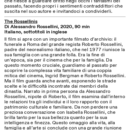
che riesce a guardare dritto negli occhi i fantasmi del
passato, facendo propri i sentimenti contraddittori che
suscita nel suo autore e invitandoci a condividerli.
The Rossellinis
Di Alessandro Rossellini, 2020, 90 min
Italiano, sottotitoli in inglese
Il film si apre con un importante filmato d’archivio: il
funerale a Roma del grande regista Roberto Rossellini,
padre del neorealismo italiano, che nel 1977 riunisce la
sua famiglia con una grande folla. Era la fine di
un’epoca, sia per il cinema che per la famiglia. Da
questo momento cruciale, guardiamo al passato per
scoprire la complessa vita familiare di una coppia
mitica del cinema, Ingrid Bergman e Roberto Rossellini.
Ma il film guarda anche avanti, esponendo le strade
scelte e le difficoltà incontrate dai membri della
dinastia. Narrato in prima persona da Alessandro
Rossellini, nipote di Roberto, il film esamina dall’interno
le relazioni tra gli individui e il loro rapporto con il
patrimonio culturale e familiare. Da non perdere una
preziosa conversazione con Isabella Rossellini, che
brilla tanto per la sua bellezza quanto per la sua
intelligenza e finezza. Questo omaggio alla vita, alla
famiglia e all’arte si conclude con una grande riunione