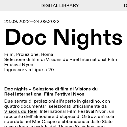
DIGITAL LIBRARY
DIGITAL LIBRARY
DI
DI
1
Menu
Close
23.09.2022—24.09.2022
Information
Filtri
Close
Close
Doc Nights
Lingua
Area di appartenenza
EN
IT
DE
Reset
FR
ISTITUTO SVIZZERO
Villa Maraini
ROMA
Via Ludovisi 48
Arte
Residenze
Scienze
00187 Roma
Calendario
+39 06 420 421
Istituto Svizzero
Film, Proiezione, Roma
roma@istitutosvizzero.it
Ricerca
Luogo
Reset
Selezione di film di Visions du Réel International Film
Residenze
Festival Nyon
Trasporto pubblico:
Archivio
Roma
Tutte
Milano
Ingresso: via Liguria 20
l’Istituto Svizzero si trova
Blog
vicino alla metro A fermata
Organizzazione
Barberini
Categoria
Reset
Biblioteca
Jobs
Doc nights – Selezione di film
di Visions du
ORARI PORTINERIA:
Tutte le categorie
Altre Attività
Réel International Film Festival Nyon
09:00–13:30, 14:30–18:00
LUN-VEN
Antropologia
Archeologia
Due serate di proiezioni all’aperto in giardino, con
NEWSLETTER
quattro documentari selezionati ufficialmente da
Architettura
Arte
ORARI MOSTRE:
Atlas Studios
Registrati alla nostra newsletter per ricevere
Visions du Réel
, International Film Festival Nyon: un
Mercoledì/Venerdì: 14:30-
informazioni sui nostri eventi
racconto dell’atmosfera distopica di Ostrov, un’isola
Astrofisica
Book launch
18:30
sperduta nel Mar Caspio e abbandonata dallo Stato
Giovedì: 14:30-20:00
Altre opzioni...
russo dopo la caduta dell’Unione Sovietica; uno