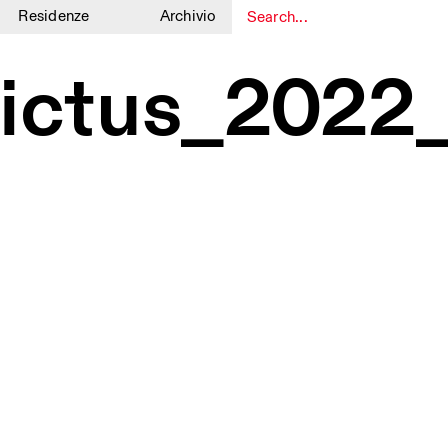
Residenze
Archivio
1
1
victus_202