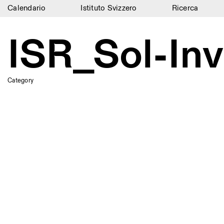
Calendario
Istituto Svizzero
Ricerca
Calendario
ISR_Sol-In
Istituto Svizzero
Ricerca
Category
Residenze
Archivio
Blog
Organizzazione
Biblioteca
Jobs