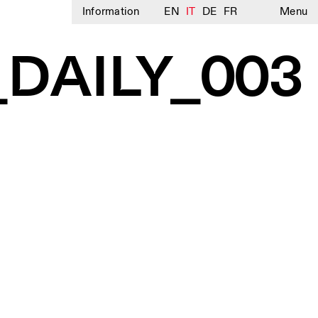
Information
EN
IT
DE
FR
Menu
2_DAILY_003