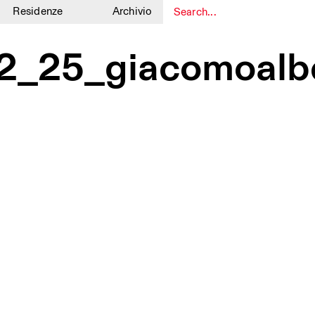
Residenze
Archivio
1
1
_12_25_giacomoal