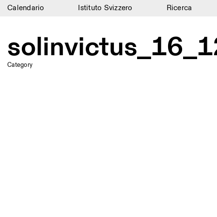
Calendario
Istituto Svizzero
Ricerca
Calendario
solinvictus_16
Istituto Svizzero
Category
Ricerca
Residenze
Archivio
Blog
Organizzazione
Biblioteca
Jobs