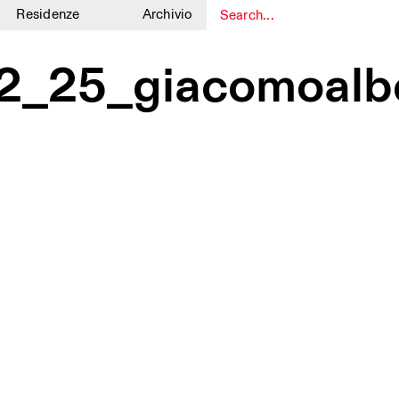
Residenze
Archivio
1
1
_12_25_giacomoal