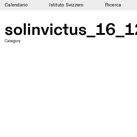
Calendario
Istituto Svizzero
Ricerca
Calendario
solinvictus_16
Istituto Svizzero
Category
Ricerca
Residenze
Archivio
Blog
Organizzazione
Biblioteca
Jobs