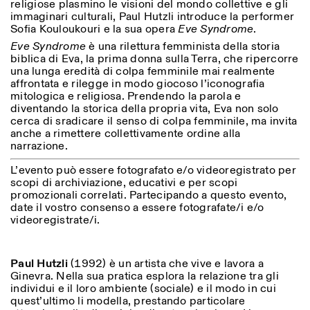
religiose plasmino le visioni del mondo collettive e gli
Sabato/Domenica: 11:00-
immaginari culturali, Paul Hutzli introduce la performer
18:30
Sofia Kouloukouri e la sua opera
Eve Syndrome
.
Facebook
Instagram
Linkedin
Vimeo
Durata (giorni)
VISITE GUIDATE:
Solo su prenotazione
Eve Syndrome
è una rilettura femminista della storia
Privacy Policy
(italiano, inglese)
biblica di Eva, la prima donna sulla Terra, che ripercorre
1
365
Tariffa: 10€ per persona
una lunga eredità di colpa femminile mai realmente
Per prenotazioni:
> 1
affrontata e rilegge in modo giocoso l’iconografia
visite@istitutosvizzero.it
mitologica e religiosa. Prendendo la parola e
diventando la storica della propria vita, Eva non solo
Ingresso non consentito
cerca di sradicare il senso di colpa femminile, ma invita
agli animali
anche a rimettere collettivamente ordine alla
narrazione.
L’evento può essere fotografato e/o videoregistrato per
scopi di archiviazione, educativi e per scopi
promozionali correlati. Partecipando a questo evento,
date il vostro consenso a essere fotografate/i e/o
videoregistrate/i.
Paul Hutzli
(1992) è un artista che vive e lavora a
Ginevra. Nella sua pratica esplora la relazione tra gli
individui e il loro ambiente (sociale) e il modo in cui
quest’ultimo li modella, prestando particolare