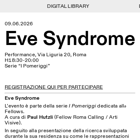
DIGITAL LIBRARY
DIGITAL LIBRARY
D
D
1
Menu
Close
09.06.2026
Information
Filtri
Close
Close
Eve Syndrome
Lingua
Area di appartenenza
EN
IT
DE
Reset
FR
ISTITUTO SVIZZERO
Villa Maraini
ROMA
Via Ludovisi 48
Arte
Residenze
Scienze
00187 Roma
Calendario
Performance, Via Liguria 20, Roma
+39 06 420 421
Istituto Svizzero
H18:30-20:00
roma@istitutosvizzero.it
Ricerca
Luogo
Reset
Serie “I Pomeriggi”
Residenze
Trasporto pubblico:
Archivio
Roma
Tutte
Milano
l’Istituto Svizzero si trova
Blog
vicino alla metro A fermata
Organizzazione
REGISTRAZIONE QUI PER PARTECIPARE
Barberini
Categoria
Reset
Biblioteca
Jobs
Eve Syndrome
ORARI PORTINERIA:
Tutte le categorie
Altre Attività
09:00–13:30, 14:30–18:00
LUN-VEN
L’evento è parte della serie
I Pomeriggi
dedicata allə
Antropologia
Archeologia
Fellows.
NEWSLETTER
A cura di
Paul Hutzli
(Fellow Roma Calling / Arti
Architettura
Arte
ORARI MOSTRE:
Atlas Studios
Registrati alla nostra newsletter per ricevere
Visive).
Mercoledì/Venerdì: 14:30-
informazioni sui nostri eventi
Astrofisica
Book launch
In seguito alla presentazione della ricerca sviluppata
18:30
durante la sua residenza su come le rappresentazioni
Giovedì: 14:30-20:00
Altre opzioni...