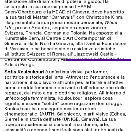
attenzione alle dinamiche di potere in gioco. Ha
sviluppato la sua ricerca presso l’ESAM
Caen/Cherbourg e la HEAD di Ginevra, dove ha scritto
la sua tesi di Master “Carnavals” con Christophe Kihm.
ISTITUTO SVIZZERO
Ha presentato la sua prima mostra personale,
Sede di Milano
White
MILANO
Lite
, presso Aduplex, seguita da esposizioni in
Via Vecchio Politecnico 3
Svizzera, Francia, Germania e Polonia. Ha esposto alla
20121 Milano
Kunsthalle Bern, al Centre d’Art Contemporain di
+39 02 76 01 61 18
Ginevra, a Halle Nord a Ginevra, alla Dzielna Foundation
milano@istitutosvizzero.it
di Varsavia, e ha beneficiato di residenze artistiche
ORARI MOSTRE:
I’ll miss you when I scroll
all’Istituto Svizzero di Roma, all’Ujazdowski Castle –
away:
Centre for Contemporary Art di Varsavia e alla Cité des
Lunedì/Venerdì: 11:00-
Arts di Parigi.
17:00
Sofia Kouloukouri
è un’artista visiva, performer,
Giovedì: 11:00-20:00
scrittrice e storica dell’arte. Attraverso l’endurance e la
Sabato: 14:00-18:00
narrazione, il suo lavoro affronta pesi letterali e affettivi
Domenica chiuso
come eredità femminile derivante dall’educazione delle
ragazze, dal mito e dalle dottrine religiose. All’interno di
un’ecologia femminista, Kouloukouri esplora cosa
significhi essere “solide” come ragazza e donna oggi.
Kouloukouri ha conseguito master in studi
cinematografici (AUTH, Salonicco), in arti visive (Edhea,
Sierre) e in storia dell’arte (UNIGE, Ginevra). La sua
ricerca accademica si concentra su donne, arte,
sessualità e agency. I suoi testi sono stati pubblicati da