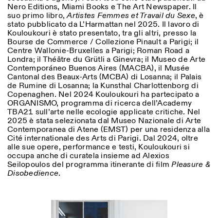
Nero Editions, Miami Books e The Art Newspaper. Il
suo primo libro,
Artistes Femmes et Travail du Sexe
, è
stato pubblicato da L’Harmattan nel 2025. Il lavoro di
Kouloukouri è stato presentato, tra gli altri, presso la
Bourse de Commerce / Collezione Pinault a Parigi; il
Centre Wallonie-Bruxelles a Parigi; Roman Road a
Londra; il Théâtre du Grütli a Ginevra; il Museo de Arte
Contemporáneo Buenos Aires (MACBA), il Musée
Cantonal des Beaux-Arts (MCBA) di Losanna; il Palais
de Rumine di Losanna; la Kunsthal Charlottenborg di
Designed by Dallas
Copenaghen. Nel 2024 Kouloukouri ha partecipato a
ORGANISMO, programma di ricerca dell’Academy
TBA21 sull’arte nelle ecologie applicate critiche. Nel
2025 è stata selezionata dal Museo Nazionale di Arte
Contemporanea di Atene (EMST) per una residenza alla
Cité internationale des Arts di Parigi. Dal 2024, oltre
alle sue opere, performance e testi, Kouloukouri si
occupa anche di curatela insieme ad Alexios
Seilopoulos del programma itinerante di film
Pleasure &
Disobedience
.