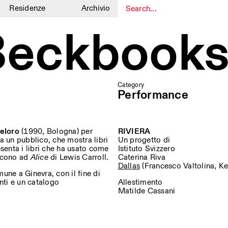
Residenze
Archivio
1
1
 Beckbooks
Category
Performance
eloro
(1990, Bologna) per
RIVIERA
a un pubblico, che mostra libri
Un progetto di
resenta i libri che ha usato come
Istituto Svizzero
iscono ad
Alice
di Lewis Carroll.
Caterina Riva
Dallas
(Francesco Valtolina, Ke
une a Ginevra, con il fine di
nti e un catalogo
Allestimento
Matilde Cassani