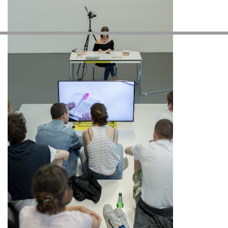
Altre Attività
NEWSLETTER
Registrati alla nostra newsletter per ricevere informazioni sui n
Facebook
Instagram
Linkedin
Vimeo