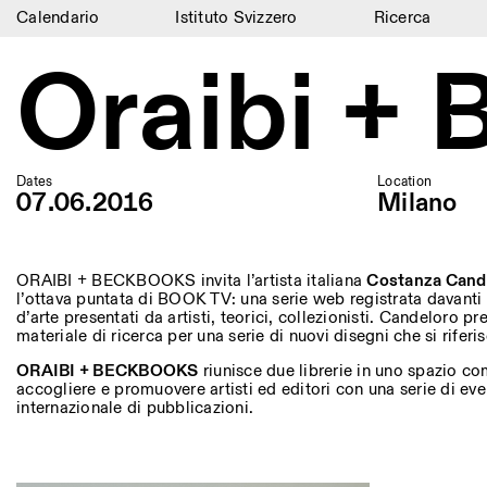
Calendario
Istituto Svizzero
Ricerca
Calendario
Oraibi +
Istituto Svizzero
Ricerca
Dates
Location
Residenze
07.06.2016
Milano
Archivio
ORAIBI + BECKBOOKS invita l’artista italiana
Costanza Cand
Blog
l’ottava puntata di BOOK TV: una serie web registrata davanti 
d’arte presentati da artisti, teorici, collezionisti. Candeloro p
Organizzazione
materiale di ricerca per una serie di nuovi disegni che si rifer
ORAIBI + BECKBOOKS
riunisce due librerie in uno spazio com
Biblioteca
accogliere e promuovere artisti ed editori con una serie di eve
internazionale di pubblicazioni.
Jobs