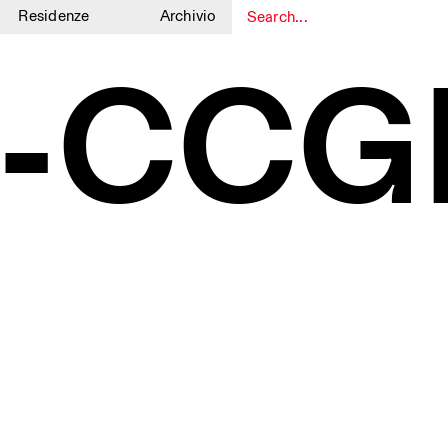
Residenze
Archivio
1
1
4-CCGF