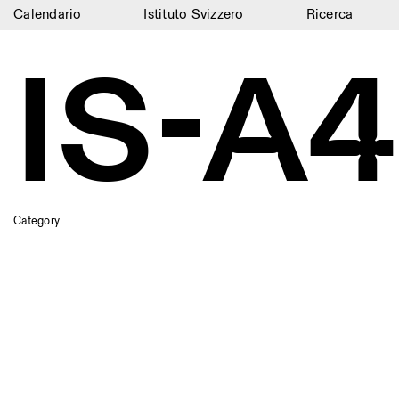
Calendario
Istituto Svizzero
Ricerca
Calendario
IS-A
Istituto Svizzero
Ricerca
Residenze
Archivio
Category
Blog
Organizzazione
Biblioteca
Jobs