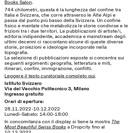
Books Salon
.
Sabato/Domenica: 11:00-
18:30
744 chilometri, questa è la lunghezza del confine tra
Facebook
Instagram
Linkedin
Vimeo
Italia e Svizzera, che corre attraverso le Alte Alpi e
Durata (giorni)
VISITE GUIDATE:
Solo su prenotazione
passa dal punto più basso della Svizzera. Un confine
Privacy Policy
(italiano, inglese)
1
365
fisico e mentale che metabolizza le storie condivise e le
Tariffa: 10€ per persona
frizioni tra i due territori. Le pubblicazioni di artiste/i,
Per prenotazioni:
> 1
editoria indipendente, accademica e mainstream degli
visite@istitutosvizzero.it
ultimi decenni ci raccontano alcune di queste diverse
storie, proiezioni e ideologie incorporate nella
Ingresso non consentito
topografia.
agli animali
La selezione di pubblicazioni esposte si concentra sui
seguenti argomenti: geografia, letteratura e miti,
itinerari, confini, immigrazione, conflitti.
Leggere il testo curatoriale completo qui
.
Istituto Svizzero
Via del Vecchio Politecnico 3, Milano
Ingresso gratuito
Orari di apertura:
28.11.2022-10.12.2022
Lunedì-Sabato: 14:00-18:00
In concomitanza con il display si tiene la mostra
The
Most Beautiful Swiss Books
a Dropcity fino al
10.12.2022.