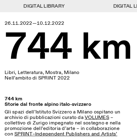
DIGITAL LIBRARY
DIGITAL LIBRARY
DIGITAL L
DIGITAL L
1
Menu
Close
26.11.2022—10.12.2022
Information
Filtri
Close
Close
744 km
Lingua
Area di appartenenza
EN
IT
DE
Reset
FR
ISTITUTO SVIZZERO
Villa Maraini
ROMA
Via Ludovisi 48
Arte
Residenze
Scienze
00187 Roma
Calendario
+39 06 420 421
Istituto Svizzero
roma@istitutosvizzero.it
Ricerca
Luogo
Reset
Residenze
Trasporto pubblico:
Archivio
Roma
Tutte
Milano
Libri, Letteratura, Mostra, Milano
l’Istituto Svizzero si trova
Blog
Nell’ambito di SPRINT 2022
vicino alla metro A fermata
Organizzazione
Barberini
Categoria
Reset
Biblioteca
Jobs
ORARI PORTINERIA:
Tutte le categorie
744 km
Altre Attività
09:00–13:30, 14:30–18:00
LUN-VEN
Storie dal fronte alpino italo-svizzero
Antropologia
Archeologia
Gli spazi dell’Istituto Svizzero a Milano ospitano un
NEWSLETTER
archivio di pubblicazioni curato da
Architettura
VOLUMES
Arte
–
ORARI MOSTRE:
Atlas Studios
Registrati alla nostra newsletter per ricevere
collettivo di Zurigo impegnato nel sostegno e nella
Mercoledì/Venerdì: 14:30-
informazioni sui nostri eventi
Astrofisica
Book launch
promozione dell’editoria d’arte – in collaborazione
18:30
con
SPRINT–Independent Publishers and Artists’
Giovedì: 14:30-20:00
Altre opzioni...