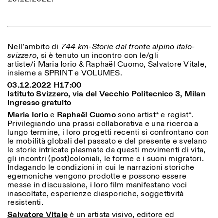
ISTITUTO SVIZZERO
Sede di Milano
MILANO
Via Vecchio Politecnico 3
Nell’ambito di
744 km-Storie dal fronte alpino italo-
20121 Milano
svizzero
, si è tenuto un incontro con le/gli
+39 02 76 01 61 18
artiste/i Maria Iorio & Raphaël Cuomo, Salvatore Vitale,
milano@istitutosvizzero.it
insieme a SPRINT e VOLUMES.
03.12.2022 H17:00
ORARI MOSTRE:
I’ll miss you when I scroll
Istituto Svizzero, via del Vecchio Politecnico 3, Milan
away:
Ingresso gratuito
Lunedì/Venerdì: 11:00-
Maria Iorio
e
Raphaël
Cuomo
sono artist* e regist*.
17:00
Privilegiando una prassi collaborativa e una ricerca a
Giovedì: 11:00-20:00
lungo termine, i loro progetti recenti si confrontano con
Sabato: 14:00-18:00
le mobilità globali del passato e del presente e svelano
Domenica chiuso
le storie intricate plasmate da questi movimenti di vita,
gli incontri (post)coloniali, le forme e i suoni migratori.
Indagando le condizioni in cui le narrazioni storiche
egemoniche vengono prodotte e possono essere
messe in discussione, i loro film manifestano voci
inascoltate, esperienze diasporiche, soggettività
resistenti.
Salvatore Vitale
è un artista visivo, editore ed