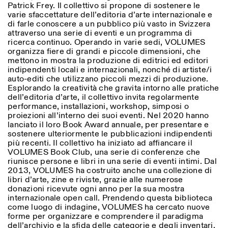
Patrick Frey. Il collettivo si propone di sostenere le
varie sfaccettature dell’editoria d’arte internazionale e
di farle conoscere a un pubblico più vasto in Svizzera
attraverso una serie di eventi e un programma di
ricerca continuo. Operando in varie sedi, VOLUMES
organizza fiere di grandi e piccole dimensioni, che
mettono in mostra la produzione di editrici ed editori
indipendenti locali e internazionali, nonché di artiste/i
auto-editi che utilizzano piccoli mezzi di produzione.
Esplorando la creatività che gravita intorno alle pratiche
dell’editoria d’arte, il collettivo invita regolarmente
performance, installazioni, workshop, simposi o
proiezioni all’interno dei suoi eventi. Nel 2020 hanno
lanciato il loro Book Award annuale, per presentare e
sostenere ulteriormente le pubblicazioni indipendenti
più recenti. Il collettivo ha iniziato ad affiancare il
VOLUMES Book Club, una serie di conferenze che
riunisce persone e libri in una serie di eventi intimi. Dal
2013, VOLUMES ha costruito anche una collezione di
libri d’arte, zine e riviste, grazie alle numerose
donazioni ricevute ogni anno per la sua mostra
internazionale open call. Prendendo questa biblioteca
come luogo di indagine, VOLUMES ha cercato nuove
forme per organizzare e comprendere il paradigma
dell’archivio e la sfida delle categorie e degli inventari.