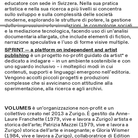
educatore con sede in Svizzera. Nella sua pratica
artistica e nella sua ricerca a più livelli si concentra
sullo sviluppo e sulla complessità delle società
moderne, esplorando le strutture di potere, la gestione
delle impressioni e le simulazioni, le cosmologie sociali
e la mediazione tecnologica, facendo uso di un’analisi
documentaria allargata, che include elementi di fiction,
narrazione speculativa e l’uso di forme visive multiple.
SPRINT — a platform on independent and artist
publishing
è un progetto no-profit guidato da artist* e
Designed by Dallas
dedicato a indagare – in un ambiente sostenibile e con
uno sguardo inclusivo – i molteplici modi in cui
contenuti, supporti e linguaggi emergono nell’editoria.
Vengono accolti piccoli progetti e produzioni
complesse che si avvicinano con attitudine alla
sperimentazione, alla ricerca e agli archivi.
VOLUMES
è un’organizzazione non-profit e un
collettivo creato nel 2013 a Zurigo. È gestito da Anne-
Laure Franchette (1979, vive e lavora a Zurigo) artista e
storica dell’arte; Patrizia Mazzei (1979, vive e lavora a
Zurigo) storica dell’arte e insegnante; e Gloria Wismer
(1984, vive e lavora a Zurigo), collaboratrice di Edition