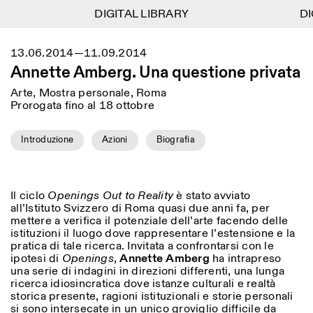
DIGITAL LIBRARY
DIGITAL LIBRARY
DIG
DIG
1
Menu
Close
13.06.2014—11.09.2014
Information
Filtri
Close
Close
Annette Amberg. Una questione privata
Lingua
Area di appartenenza
EN
IT
DE
Reset
FR
ISTITUTO SVIZZERO
Villa Maraini
Arte, Mostra personale, Roma
ROMA
Via Ludovisi 48
Arte
Residenze
Scienze
Prorogata fino al 18 ottobre
00187 Roma
Calendario
+39 06 420 421
Istituto Svizzero
roma@istitutosvizzero.it
Ricerca
Introduzione
Azioni
Biografia
Luogo
Reset
Residenze
Trasporto pubblico:
Archivio
Roma
Tutte
Milano
l’Istituto Svizzero si trova
Blog
vicino alla metro A fermata
Organizzazione
Il ciclo
Openings Out to Reality
è stato avviato
Barberini
Categoria
Reset
Biblioteca
all’Istituto Svizzero di Roma quasi due anni fa, per
Jobs
mettere a verifica il potenziale dell’arte facendo delle
ORARI PORTINERIA:
Tutte le categorie
Altre Attività
istituzioni il luogo dove rappresentare l’estensione e la
09:00–13:30, 14:30–18:00
LUN-VEN
pratica di tale ricerca. Invitata a confrontarsi con le
Antropologia
Archeologia
ipotesi di
Openings
,
Annette Amberg
ha intrapreso
NEWSLETTER
Architettura
Arte
ORARI MOSTRE:
una serie di indagini in direzioni differenti, una lunga
Atlas Studios
Registrati alla nostra newsletter per ricevere
ricerca idiosincratica dove istanze culturali e realtà
Mercoledì/Venerdì: 14:30-
informazioni sui nostri eventi
Astrofisica
Book launch
storica presente, ragioni istituzionali e storie personali
18:30
si sono intersecate in un unico groviglio difficile da
Giovedì: 14:30-20:00
Altre opzioni...