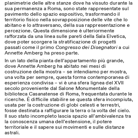
planimetrie delle altre stanze dove ha vissuto durante la
sua permanenza a Roma, sono state rappresentate sul
pavimento dello spazio espositivo, trasformando il
territorio fisico nella sovrapposizione delle vite che lo
ISTITUTO SVIZZERO
Sede di Milano
abitano e lo attraversano, della sua rappresentazione e
MILANO
Via Vecchio Politecnico 3
percezione. Questa dimensione è ulteriormente
20121 Milano
rafforzata da una linea sulle pareti della Sala Elvetica,
+39 02 76 01 61 18
dove poter scorgere la stratificazione di progetti
milano@istitutosvizzero.it
passati come il primo
Congresso dei Disegnatori
a cui
Annette Amberg ha preso parte.
ORARI MOSTRE:
I’ll miss you when I scroll
In un lato della pianta dell’appartamento più grande,
away:
dove Annette Amberg ha abitato nei mesi di
Lunedì/Venerdì: 11:00-
costruzione della mostra – se intendiamo per mostra,
17:00
una volta per sempre, questa forma contemporanea di
Giovedì: 11:00-20:00
esperienza condivisa – vi è una sfera lignea del XVII
Sabato: 14:00-18:00
secolo proveniente dal Salone Monumentale della
Domenica chiuso
biblioteca Casanatense di Roma, frequentata durante le
ricerche. È difficile stabilire se questa sfera incompiuta,
usata per la costruzione di globi celesti e terrestri,
fosse destinata a raffigurare la terra o la volta del cielo.
Il suo stato incompleto lascia spazio all’ambivalenza tra
la conoscenza umana dell’estensione, il potere
territoriale e il sapere sui movimenti e sulle distanze
astrali.