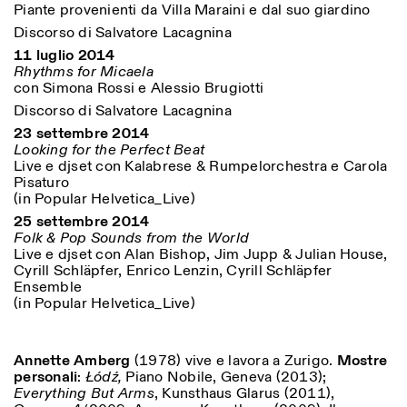
Piante provenienti da Villa Maraini e dal suo giardino
Discorso di Salvatore Lacagnina
11 luglio 2014
Rhythms for Micaela
con Simona Rossi e Alessio Brugiotti
Discorso di Salvatore Lacagnina
23 settembre 2014
Looking for the Perfect Beat
Live e djset con Kalabrese & Rumpelorchestra e Carola
Pisaturo
(in Popular Helvetica_Live)
25 settembre 2014
Folk & Pop Sounds from the World
Live e djset con Alan Bishop, Jim Jupp & Julian House,
Cyrill Schläpfer, Enrico Lenzin, Cyrill Schläpfer
Ensemble
(in Popular Helvetica_Live)
Annette Amberg
(1978) vive e lavora a Zurigo.
Mostre
personali
:
Łódź,
Piano Nobile, Geneva (2013);
Everything But Arms
, Kunsthaus Glarus (2011),