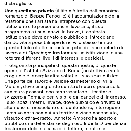
disbrogliare.
Sabato/Domenica: 11:00-
18:30
Una questione privata
(il titolo è tratto dall’omonimo
Facebook
Instagram
Linkedin
Vimeo
Durata (giorni)
romanzo di Beppe Fenoglio) è l’accumulazione della
VISITE GUIDATE:
Solo su prenotazione
relazione che l’artista ha intrapreso con questa
Privacy Policy
(italiano, inglese)
1
365
istituzione e le persone che vi lavorano, il suo
Tariffa: 10€ per persona
programma e i suoi spazi. In breve, il contesto
Per prenotazioni:
> 1
istituzionale dove privato e pubblico si intrecciano
visite@istitutosvizzero.it
dando vita a possibili aperture. Allo stesso tempo
questo titolo riflette la posta in palio del suo metodo di
Ingresso non consentito
lavoro e di
Openings
: trasformare un’istituzione in una
agli animali
rete tra differenti livelli di interessi e desideri.
Protagonista principale di questa mostra, di queste
opere, è l’Istituto Svizzero di Roma (costrittivo a volte,
crogiuolo di energie altre volte) e il suo spazio fisico.
Una parte del lavoro è visibile dall’esterno di Villa
Maraini, dove una grande scritta al neon è posta sulle
sue mura possenti che rappresentano il territorio
svizzero a Roma, e ben visibile dal cancello di ingresso.
I suoi spazi interni, invece, dove pubblico e privato si
alternano, si mescolano e si confondono, interrogano
l’ambivalenza con cui un territorio viene conosciuto,
vissuto e attraversato. Annette Amberg ha aperto al
pubblico una delle stanze degli ospiti della Dipendenza
trasformandola in una sala di lettura, mentre le