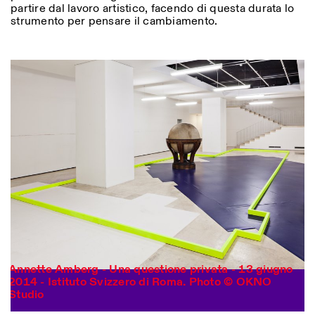
partire dal lavoro artistico, facendo di questa durata lo
strumento per pensare il cambiamento.
Annette Amberg - Una questione privata - 13 giugno
Photo series documenting Swiss innovation in
2014 - Istituto Svizzero di Roma. Photo © OKNO
architecture, engineering, and materials for sustainable
Studio
environments. Fabrication and Construction of Tor
Alva, 3D-Concrete extrusion, ETHZ RFL. ©
Girts