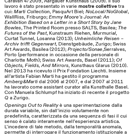
Caravan 4/2009, Aargauer Kunsthaus (2009). Il suo
lavoro è stato presentato in varie
mostre collettive
tra
cui:
Marti Collection
, PasquArt Biel;
NoLocal/NoGlobal
,
WallRiss, Friburgo;
Emmy Moore’s Journal: An
Exhibition Based on a Letter in a Short Story by Jane
Bowles
, The Printed Room presso SALTS, Basilea;
The
Futures of the Past
, Kunstraum Riehen,
Murmurial
,
Curtat Tunnel, Losanna (2013);
Unheimliche Reisen –
Archiv trifft Gegenwart
, Dienstgebäude, Zurigo; Swiss
Art Awards, Basilea (2012);
Projecto/Sonae
,Serralves,
Porto (performance in occasione della personale di
Charlotte Moth); Swiss Art Awards, Basel (2011);
Of
Objects, Fields, And Mirrors
, Kunsthaus Glarus (2010).
Nel 2013 ha ricevuto il Prix Fondation Liechti. Insieme
all’artista Fabian Marti ha gestito il programma
Amberg&Marti
dal 2006 al 2007, e dal 2007 al 2011
ha lavorato come assistant curator alla Kunsthalle Basel.
Con Manuela Schlumpf ha iniziato di recente il progetto
Q
a Zurigo.
Openings Out to Reality
è una sperimentazione dalla
durata variabile, sin dall’inizio volutamente non
predefinita, caratterizzata da una sequenza di fasi il cui
senso è calato interamente nell’esperienza artistica.
L’incedere di tale metodo, dalla temporalità anomala,
permette di interrogare il funzionamento istituzionale a